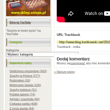
Blog na YouTube
"Szachy w moim życiu" na
YouTube
URL Trackback
Kategorie
Trackback - notka
Kategorie
Dodaj komentarz
Najnowsze wpisy
Musisz się
zalogować
aby móc komento
Goldchess prezentuje (343)
« Starsze wpisy
Szachy w Polsce (277)
Rubinstein (26)
Mistrzowie świata (226)
Szachy kobiece (51)
Polskie talenty (74)
Artysta i szachista (94)
Ciekawa partia (408)
Z życia sportu (64)