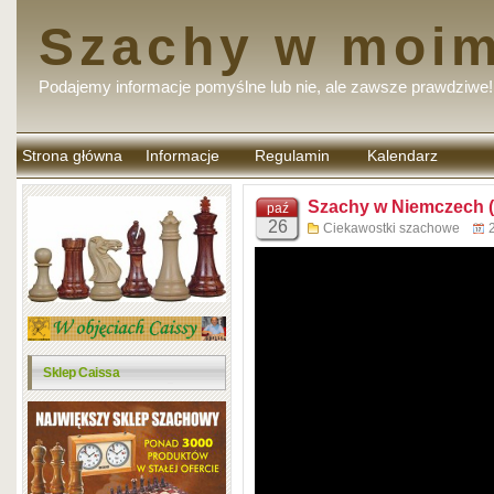
Szachy w moim
Podajemy informacje pomyślne lub nie, ale zawsze prawdziwe!
Strona główna
Informacje
Regulamin
Kalendarz
komentarzy
Szachy w Niemczech (
paź
26
Ciekawostki szachowe
Sklep Caissa