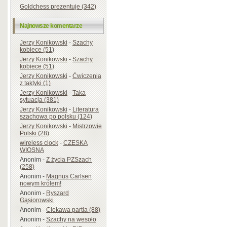
Goldchess prezentuje (342)
Najnowsze komentarze
Jerzy Konikowski
-
Szachy
kobiece (51)
Jerzy Konikowski
-
Szachy
kobiece (51)
Jerzy Konikowski
-
Ćwiczenia
z taktyki (1)
Jerzy Konikowski
-
Taka
sytuacja (381)
Jerzy Konikowski
-
Literatura
szachowa po polsku (124)
Jerzy Konikowski
-
Mistrzowie
Polski (28)
wireless clock
-
CZESKA
WIOSNA
Anonim
-
Z życia PZSzach
(258)
Anonim
-
Magnus Carlsen
nowym królem!
Anonim
-
Ryszard
Gąsiorowski
Anonim
-
Ciekawa partia (88)
Anonim
-
Szachy na wesoło