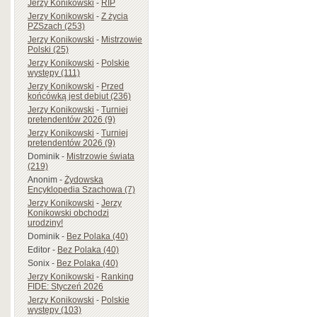
Jerzy Konikowski
-
RIP
Jerzy Konikowski
-
Z życia
PZSzach (253)
Jerzy Konikowski
-
Mistrzowie
Polski (25)
Jerzy Konikowski
-
Polskie
występy (111)
Jerzy Konikowski
-
Przed
końcówką jest debiut (236)
Jerzy Konikowski
-
Turniej
pretendentów 2026 (9)
Jerzy Konikowski
-
Turniej
pretendentów 2026 (9)
Dominik
-
Mistrzowie świata
(219)
Anonim
-
Żydowska
Encyklopedia Szachowa (7)
Jerzy Konikowski
-
Jerzy
Konikowski obchodzi
urodziny!
Dominik
-
Bez Polaka (40)
Editor
-
Bez Polaka (40)
Sonix
-
Bez Polaka (40)
Jerzy Konikowski
-
Ranking
FIDE: Styczeń 2026
Jerzy Konikowski
-
Polskie
występy (103)