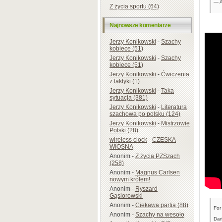
— A
Z życia sportu (64)
Najnowsze komentarze
Jerzy Konikowski
-
Szachy
kobiece (51)
Jerzy Konikowski
-
Szachy
kobiece (51)
Jerzy Konikowski
-
Ćwiczenia
z taktyki (1)
Jerzy Konikowski
-
Taka
sytuacja (381)
Jerzy Konikowski
-
Literatura
szachowa po polsku (124)
Jerzy Konikowski
-
Mistrzowie
Polski (28)
wireless clock
-
CZESKA
WIOSNA
Anonim
-
Z życia PZSzach
(258)
Anonim
-
Magnus Carlsen
nowym królem!
Anonim
-
Ryszard
Gąsiorowski
Anonim
-
Ciekawa partia (88)
For
Anonim
-
Szachy na wesoło
Dar