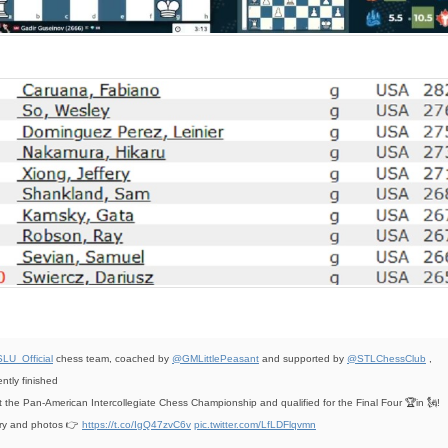
LU_Official
chess team, coached by
@GMLittlePeasant
and supported by
@STLChessClub
,
ently finished
t the Pan-American Intercollegiate Chess Championship and qualified for the Final Four 🏆in 🗽!
ry and photos 👉
https://t.co/IgQ47zvC6v
pic.twitter.com/LfLDFlqvmn