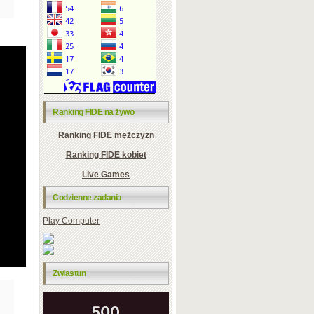
Ranking FIDE na żywo
Ranking FIDE mężczyzn
Ranking FIDE kobiet
Live Games
Codzienne zadania
Play Computer
Zwiastun