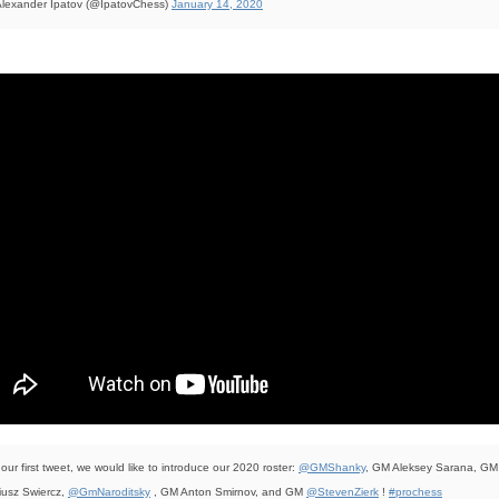
lexander Ipatov (@IpatovChess)
January 14, 2020
 our first tweet, we would like to introduce our 2020 roster:
@GMShanky
, GM Aleksey Sarana, GM
iusz Swiercz,
@GmNaroditsky
, GM Anton Smirnov, and GM
@StevenZierk
!
#prochess