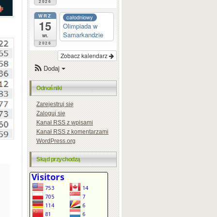
2026
WRZ
całodniowy
15
Olimpiada w
Samarkandzie
wt.
2026
Zobacz kalendarz
Dodaj
Odnośniki
Zarejestruj się
Zaloguj się
Kanał
RSS
z wpisami
Kanał
RSS
z komentarzami
WordPress.org
Skąd przychodzą