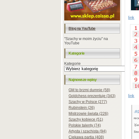
link
Blog na YouTube
"Szachy w moim życiu" na
YouTube
Kategorie
Kategorie
Najnowsze wpisy
GM to brzmi dumnie (58)
link
Goldchess prezentuje (343)
Szachy w Polsce (277)
Rubinstein (26)
.
@S
Mistrzowie świata (226)
rec
Szachy kobiece (51)
Polskie talenty (74)
🥉a
Artysta i szachista (94)
Sto
Ciekawa partia (408)