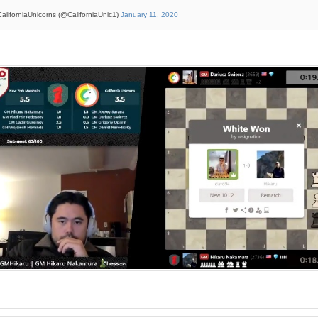
aliforniaUnicorns (@CaliforniaUnic1)
January 11, 2020