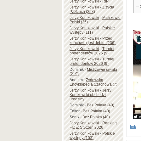
Jerzy Konikowski
-
RIP
— C
Jerzy Konikowski
-
Z życia
PZSzach (253)
Jerzy Konikowski
-
Mistrzowie
Polski (25)
Jerzy Konikowski
-
Polskie
występy (111)
Jerzy Konikowski
-
Przed
końcówką jest debiut (236)
Jerzy Konikowski
-
Turniej
pretendentów 2026 (9)
Jerzy Konikowski
-
Turniej
pretendentów 2026 (9)
Dominik
-
Mistrzowie świata
(219)
Anonim
-
Żydowska
Encyklopedia Szachowa (7)
Jerzy Konikowski
-
Jerzy
Konikowski obchodzi
urodziny!
Dominik
-
Bez Polaka (40)
Editor
-
Bez Polaka (40)
Sonix
-
Bez Polaka (40)
Jerzy Konikowski
-
Ranking
link
FIDE: Styczeń 2026
Jerzy Konikowski
-
Polskie
występy (103)