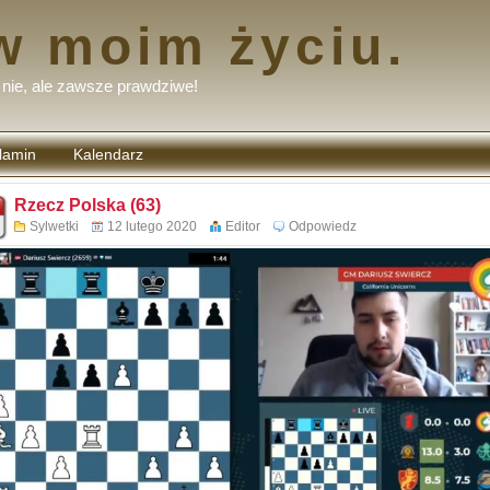
w moim życiu.
nie, ale zawsze prawdziwe!
lamin
Kalendarz
tarzy
Rzecz Polska (63)
Sylwetki
12 lutego 2020
Editor
Odpowiedz