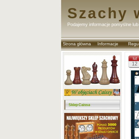
Szachy 
Podajemy informacje pomyślne lub 
Strona główna
Informacje
Regu
komen
lut
12
Sklep Caissa