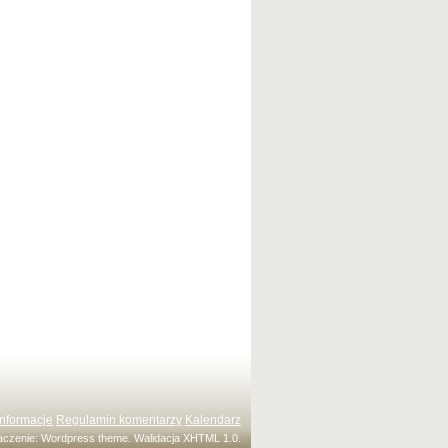
Informacje
Regulamin komentarzy
Kalendarz
maczenie:
Wordpress theme
. Walidacja
XHTML 1.0
.