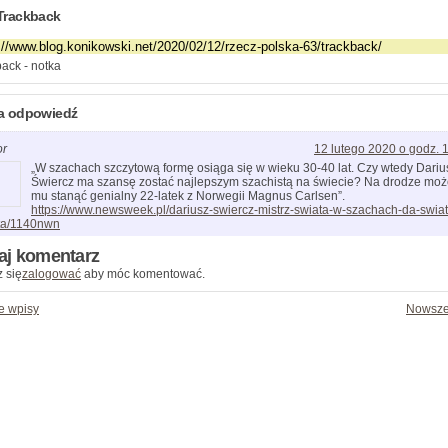
Trackback
ack - notka
a odpowiedź
or
12 lutego 2020 o godz. 
„W szachach szczytową formę osiąga się w wieku 30-40 lat. Czy wtedy Dariu
Świercz ma szansę zostać najlepszym szachistą na świecie? Na drodze mo
mu stanąć genialny 22-latek z Norwegii Magnus Carlsen”.
https://www.newsweek.pl/dariusz-swiercz-mistrz-swiata-w-szachach-da-swiat
a/1140nwn
aj komentarz
 się
zalogować
aby móc komentować.
e wpisy
Nowsze