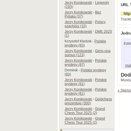
Jerzy Konikowski
-
Legendy
URL 
(193)
Jerzy Konikowski
-
Bez
Polaka (37)
Trackb
Jerzy Konikowski
-
Polscy
szachiści (10)
Jerzy Konikowski
-
DME 2025
Jedn
(1)
Krzysztof Kledzik
-
Polskie
Edit
występy (83)
Jerzy Konikowski
-
Gens una
sumus (123)
Jerzy Konikowski
-
Polskie
występy (87)
mat
Dominik
-
Polskie występy
Dod
(83)
Jerzy Konikowski
-
Polskie
Musisz
występy (81)
Jerzy Konikowski
-
Polskie
« Starsz
występy (81)
Jerzy Konikowski
-
Goldchess
prezentuje (300)
Jerzy Konikowski
-
Grand
Chess Tour 2025 (2)
Jerzy Konikowski
-
Grand
Chess Tour 2025 (2)