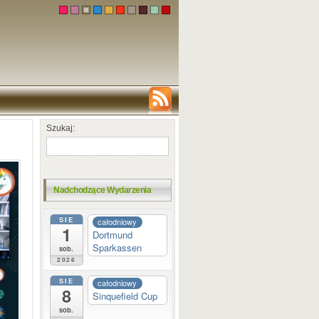
Szukaj:
Nadchodzące Wydarzenia
SIE
całodniowy
1
Dortmund
Sparkassen
sob.
2026
SIE
całodniowy
8
Sinquefield Cup
sob.