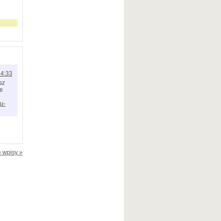
14:33
sz
że
u-
 wpisy »