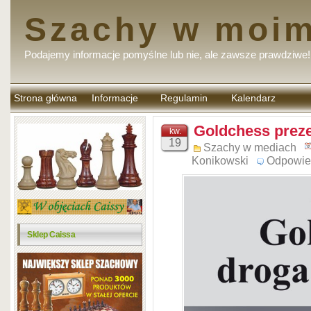
Szachy w moim
Podajemy informacje pomyślne lub nie, ale zawsze prawdziwe!
Strona główna
Informacje
Regulamin
Kalendarz
komentarzy
Goldchess preze
kw.
19
Szachy w mediach
Konikowski
Odpowie
Sklep Caissa