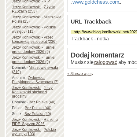
„
www.goldchess.com
„
Jerzy Konikowski
-
RIP
Jerzy Konikowski
-
Z życia
PZSzach (253)
Jerzy Konikowski
-
Mistrzowie
URL Trackback
Polski (25)
Jerzy Konikowski
-
Polskie
występy (111)
Jerzy Konikowski
-
Przed
Trackback - notka
końcówką jest debiut (236)
Jerzy Konikowski
-
Turniej
pretendentów 2026 (9)
Dodaj komentarz
Jerzy Konikowski
-
Turniej
Musisz się
zalogować
aby móc
pretendentów 2026 (9)
Dominik
-
Mistrzowie świata
(219)
« Starsze wpisy
Anonim
-
Żydowska
Encyklopedia Szachowa (7)
Jerzy Konikowski
-
Jerzy
Konikowski obchodzi
urodziny!
Dominik
-
Bez Polaka (40)
Editor
-
Bez Polaka (40)
Sonix
-
Bez Polaka (40)
Jerzy Konikowski
-
Ranking
FIDE: Styczeń 2026
Jerzy Konikowski
-
Polskie
występy (103)