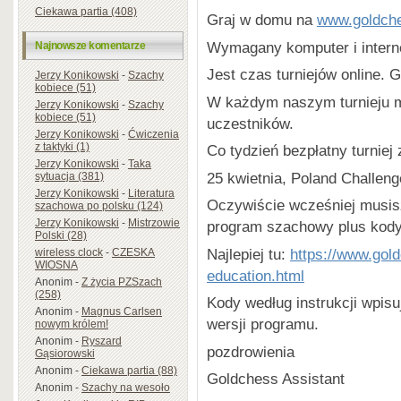
Ciekawa partia (408)
Graj w domu na
www.goldch
Wymagany komputer i intern
Najnowsze komentarze
Jest czas turniejów online. G
Jerzy Konikowski
-
Szachy
kobiece (51)
W każdym naszym turnieju m
Jerzy Konikowski
-
Szachy
kobiece (51)
uczestników.
Jerzy Konikowski
-
Ćwiczenia
z taktyki (1)
Co tydzień bezpłatny turniej 
Jerzy Konikowski
-
Taka
25 kwietnia, Poland Challeng
sytuacja (381)
Jerzy Konikowski
-
Literatura
Oczywiście wcześniej musisz
szachowa po polsku (124)
Jerzy Konikowski
-
Mistrzowie
program szachowy plus kody
Polski (28)
Najlepiej tu:
https://www.gol
wireless clock
-
CZESKA
WIOSNA
education.html
Anonim
-
Z życia PZSzach
(258)
Kody według instrukcji wpis
Anonim
-
Magnus Carlsen
wersji programu.
nowym królem!
Anonim
-
Ryszard
pozdrowienia
Gąsiorowski
Anonim
-
Ciekawa partia (88)
Goldchess Assistant
Anonim
-
Szachy na wesoło