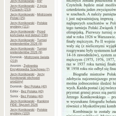
Jerzy Konikowski
-
RIP
Jerzy Konikowski
-
Z życia
PZSzach (253)
Jerzy Konikowski
-
Mistrzowie
Polski (25)
Jerzy Konikowski
-
Polskie
występy (111)
Jerzy Konikowski
-
Przed
końcówką jest debiut (236)
Jerzy Konikowski
-
Turniej
pretendentów 2026 (9)
Jerzy Konikowski
-
Turniej
pretendentów 2026 (9)
Dominik
-
Mistrzowie świata
(219)
Anonim
-
Żydowska
Encyklopedia Szachowa (7)
Jerzy Konikowski
-
Jerzy
Konikowski obchodzi
urodziny!
Dominik
-
Bez Polaka (40)
Editor
-
Bez Polaka (40)
Sonix
-
Bez Polaka (40)
Jerzy Konikowski
-
Ranking
FIDE: Styczeń 2026
Jerzy Konikowski
-
Polskie
występy (103)