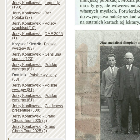
Jerzy Konikowski
-
Legendy
(193)
Jerzy Konikowski
-
Bez
Polaka (37)
Jerzy Konikowski
-
Polscy
szachiści (10)
Jerzy Konikowski
-
DME 2025
(1)
Krzysztof Kledzik
-
Polskie
występy (83)
Jerzy Konikowski
-
Gens una
sumus (123)
Jerzy Konikowski
-
Polskie
występy (87)
Dominik
-
Polskie występy
(83)
Jerzy Konikowski
-
Polskie
występy (81)
Jerzy Konikowski
-
Polskie
występy (81)
Jerzy Konikowski
-
Goldchess
prezentuje (300)
Jerzy Konikowski
-
Grand
Chess Tour 2025 (2)
Jerzy Konikowski
-
Grand
Chess Tour 2025 (2)