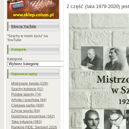
2 część (lata 1979-2020) jes
Blog na YouTube
"Szachy w moim życiu" na
YouTube
Kategorie
Kategorie
Najnowsze wpisy
Mistrzowie świata (226)
Szachy kobiece (51)
Polskie talenty (74)
Artysta i szachista (94)
Ciekawa partia (408)
Z życia sportu (64)
Goldchess prezentuje (342)
Taka sytuacja (383)
Ranking FIDE: Sierpień 2026