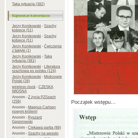
Taka sytuacja (382)
Najnowsze komentarze
Jerzy Konikowski
-
Szachy
kobiece (51)
Jerzy Konikowski
-
Szachy
kobiece (51)
Jerzy Konikowski
-
Ćwiczenia
z taktyki (1)
Jerzy Konikowski
-
Taka
sytuacja (381)
Jerzy Konikowski
-
Literatura
szachowa po polsku (124)
Jerzy Konikowski
-
Mistrzowie
Polski (28)
wireless clock
-
CZESKA
WIOSNA
Anonim
-
Z życia PZSzach
Początek wstępu…
(258)
Anonim
-
Magnus Carlsen
nowym królem!
Anonim
-
Ryszard
Gąsiorowski
Anonim
-
Ciekawa partia (88)
Anonim
-
Szachy na wesoło