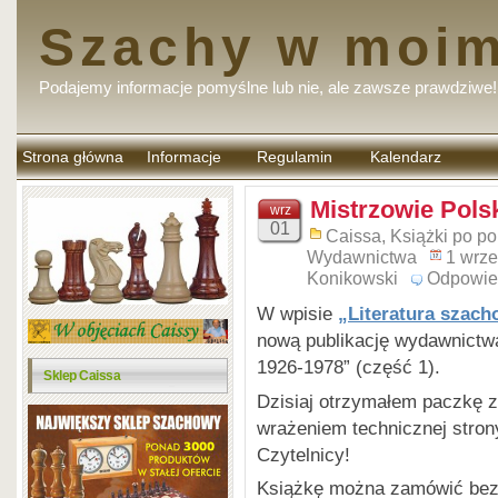
Szachy w moim
Podajemy informacje pomyślne lub nie, ale zawsze prawdziwe!
Strona główna
Informacje
Regulamin
Kalendarz
komentarzy
Mistrzowie Pols
wrz
01
Caissa
,
Książki po po
Wydawnictwa
1 wrze
Konikowski
Odpowie
W wpisie
„Literatura szach
nową publikację wydawnictw
1926-1978” (część 1).
Sklep Caissa
Dzisiaj otrzymałem paczkę z
wrażeniem technicznej stron
Czytelnicy!
Książkę można zamówić be