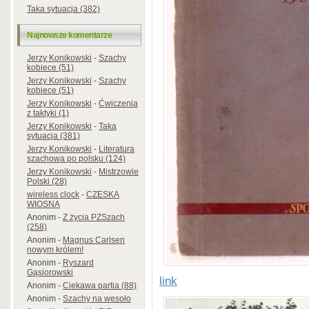
Taka sytuacja (382)
Najnowsze komentarze
Jerzy Konikowski
-
Szachy
kobiece (51)
Jerzy Konikowski
-
Szachy
kobiece (51)
Jerzy Konikowski
-
Ćwiczenia
z taktyki (1)
Jerzy Konikowski
-
Taka
sytuacja (381)
Jerzy Konikowski
-
Literatura
szachowa po polsku (124)
Jerzy Konikowski
-
Mistrzowie
Polski (28)
wireless clock
-
CZESKA
WIOSNA
Anonim
-
Z życia PZSzach
(258)
Anonim
-
Magnus Carlsen
nowym królem!
Anonim
-
Ryszard
Gąsiorowski
link
Anonim
-
Ciekawa partia (88)
Anonim
-
Szachy na wesoło