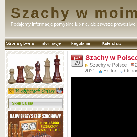
Szachy w moim
Podajemy informacje pomyślne lub nie, ale zawsze prawdziwe!
Strona główna
Informacje
Regulamin
Kalendarz
komentarzy
Szachy w Polsce
paź
29
Szachy w Polsce
2021
Editor
Odpo
Sklep Caissa