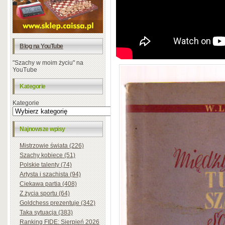
Blog na YouTube
"Szachy w moim życiu" na
YouTube
Kategorie
Kategorie
Najnowsze wpisy
Mistrzowie świata (226)
Szachy kobiece (51)
Polskie talenty (74)
Artysta i szachista (94)
Ciekawa partia (408)
Z życia sportu (64)
Goldchess prezentuje (342)
Taka sytuacja (383)
Ranking FIDE: Sierpień 2026