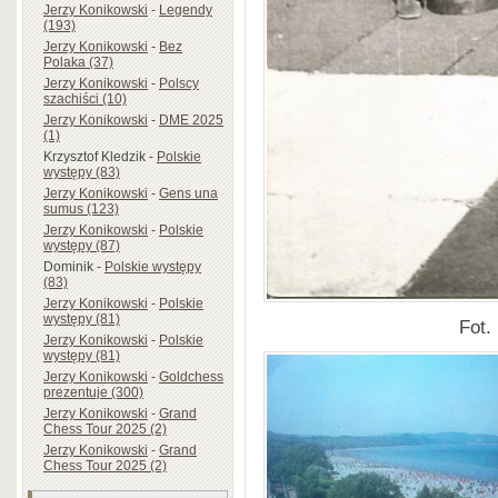
Jerzy Konikowski
-
Legendy
(193)
Jerzy Konikowski
-
Bez
Polaka (37)
Jerzy Konikowski
-
Polscy
szachiści (10)
Jerzy Konikowski
-
DME 2025
(1)
Krzysztof Kledzik
-
Polskie
występy (83)
Jerzy Konikowski
-
Gens una
sumus (123)
Jerzy Konikowski
-
Polskie
występy (87)
Dominik
-
Polskie występy
(83)
Jerzy Konikowski
-
Polskie
występy (81)
Fot.
Jerzy Konikowski
-
Polskie
występy (81)
Jerzy Konikowski
-
Goldchess
prezentuje (300)
Jerzy Konikowski
-
Grand
Chess Tour 2025 (2)
Jerzy Konikowski
-
Grand
Chess Tour 2025 (2)