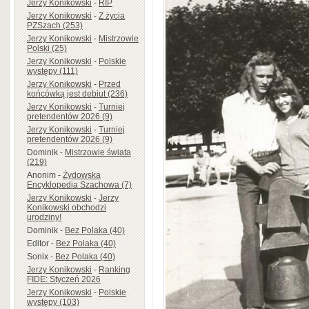
Jerzy Konikowski
-
RIP
Jerzy Konikowski
-
Z życia
PZSzach (253)
Jerzy Konikowski
-
Mistrzowie
Polski (25)
Jerzy Konikowski
-
Polskie
występy (111)
Jerzy Konikowski
-
Przed
końcówką jest debiut (236)
Jerzy Konikowski
-
Turniej
pretendentów 2026 (9)
Jerzy Konikowski
-
Turniej
pretendentów 2026 (9)
Dominik
-
Mistrzowie świata
(219)
Anonim
-
Żydowska
Encyklopedia Szachowa (7)
Jerzy Konikowski
-
Jerzy
Konikowski obchodzi
urodziny!
Dominik
-
Bez Polaka (40)
Editor
-
Bez Polaka (40)
Sonix
-
Bez Polaka (40)
Jerzy Konikowski
-
Ranking
FIDE: Styczeń 2026
Jerzy Konikowski
-
Polskie
występy (103)