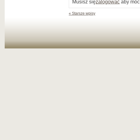
Musisz się
zalogować
aby móc
« Starsze wpisy