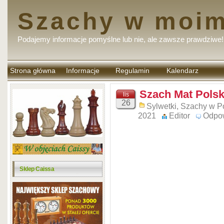
Szachy w moim
Podajemy informacje pomyślne lub nie, ale zawsze prawdziwe!
Strona główna
Informacje
Regulamin
Kalendarz
komentarzy
Szach Mat Polski
lis
26
Sylwetki
,
Szachy w P
2021
Editor
Odpo
Sklep Caissa