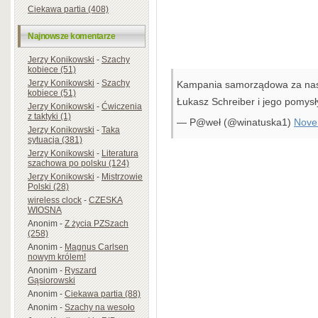
Ciekawa partia (408)
Najnowsze komentarze
Jerzy Konikowski
-
Szachy
kobiece (51)
Jerzy Konikowski
-
Szachy
Kampania samorządowa za nas
kobiece (51)
Łukasz Schreiber i jego pomysł
Jerzy Konikowski
-
Ćwiczenia
z taktyki (1)
— P@weł (@winatuska1)
Nove
Jerzy Konikowski
-
Taka
sytuacja (381)
Jerzy Konikowski
-
Literatura
szachowa po polsku (124)
Jerzy Konikowski
-
Mistrzowie
Polski (28)
wireless clock
-
CZESKA
WIOSNA
Anonim
-
Z życia PZSzach
(258)
Anonim
-
Magnus Carlsen
nowym królem!
Anonim
-
Ryszard
Gąsiorowski
Anonim
-
Ciekawa partia (88)
Anonim
-
Szachy na wesoło