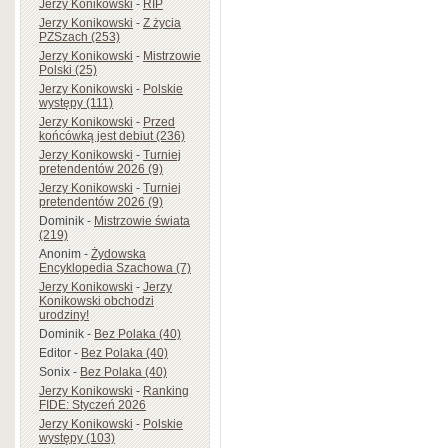
Jerzy Konikowski
-
RIP
Jerzy Konikowski
-
Z życia
PZSzach (253)
Jerzy Konikowski
-
Mistrzowie
Polski (25)
Jerzy Konikowski
-
Polskie
występy (111)
Jerzy Konikowski
-
Przed
końcówką jest debiut (236)
Jerzy Konikowski
-
Turniej
pretendentów 2026 (9)
Jerzy Konikowski
-
Turniej
pretendentów 2026 (9)
Dominik
-
Mistrzowie świata
(219)
Anonim
-
Żydowska
Encyklopedia Szachowa (7)
Jerzy Konikowski
-
Jerzy
Konikowski obchodzi
urodziny!
Dominik
-
Bez Polaka (40)
Editor
-
Bez Polaka (40)
Sonix
-
Bez Polaka (40)
Jerzy Konikowski
-
Ranking
FIDE: Styczeń 2026
Jerzy Konikowski
-
Polskie
występy (103)