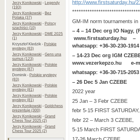
http://www.firstsaturday.hu
Jerzy Konikowski
-
Legendy
(193)
*******************************
Jerzy Konikowski
-
Bez
Polaka (37)
GM-IM norm tournaments in
Jerzy Konikowski
-
Polscy
szachiści (10)
– 4 – 14 Dec org IO Nagy,
Jerzy Konikowski
-
DME 2025
www.firstsaturday.hu – 
(1)
Krzysztof Kledzik
-
Polskie
whatsapp: +36-30-230-19
występy (83)
– 14-23 Dec org IGM CZE
Jerzy Konikowski
-
Gens una
sumus (123)
www.vezerkepzo.hu e-m
Jerzy Konikowski
-
Polskie
występy (87)
whatsapp: +36-30-715-205
Dominik
-
Polskie występy
(83)
– 26 Dec 5 Jan CZEBE
Jerzy Konikowski
-
Polskie
występy (81)
2022 year
Jerzy Konikowski
-
Polskie
25 Jan – 3 Febr CZEBE
występy (81)
Jerzy Konikowski
-
Goldchess
febr 5-15 FIRST SATURDAY,
prezentuje (300)
Jerzy Konikowski
-
Grand
febr 22 – March 3 CZEBE,
Chess Tour 2025 (2)
Jerzy Konikowski
-
Grand
5-15 March FIRST SATURDA
Chess Tour 2025 (2)
17-26 March CZEBE,