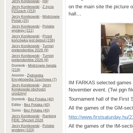
Jerzy Konikowski
-
RIP
on the main site the picture 
Jerzy Konikowski
-
Z życia
PZSzach (253)
hall…
Jerzy Konikowski
-
Mistrzowie
Polski (25)
Jerzy Konikowski
-
Polskie
występy (111)
Jerzy Konikowski
-
Przed
końcówką jest debiut (236)
Jerzy Konikowski
-
Turniej
pretendentów 2026 (9)
Jerzy Konikowski
-
Turniej
pretendentów 2026 (9)
Dominik
-
Mistrzowie świata
(219)
Anonim
-
Żydowska
Encyklopedia Szachowa (7)
IM FARKAS selected games t
Jerzy Konikowski
-
Jerzy
November event. (Twi pgn fil
Konikowski obchodzi
urodziny!
Tournament hall of the Firs
Dominik
-
Bez Polaka (40)
Editor
-
Bez Polaka (40)
All the games of the GM-sect
Sonix
-
Bez Polaka (40)
http://www.firstsaturday.hu
Jerzy Konikowski
-
Ranking
FIDE: Styczeń 2026
All the games of the IM-secti
Jerzy Konikowski
-
Polskie
występy (103)