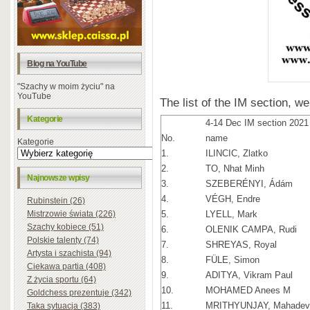
Blog na YouTube
"Szachy w moim życiu" na
YouTube
The list of the IM section, w
Kategorie
4-14 Dec IM section 202
No.
name
Kategorie
1.
ILINCIC, Zlatko
2.
TO, Nhat Minh
Najnowsze wpisy
3.
SZEBERÉNYI, Ádám
4.
VÉGH, Endre
Rubinstein (26)
Mistrzowie świata (226)
5.
LYELL, Mark
Szachy kobiece (51)
6.
OLENIK CAMPA, Rudi
Polskie talenty (74)
7.
SHREYAS, Royal
Artysta i szachista (94)
8.
FÜLE, Simon
Ciekawa partia (408)
9.
ADITYA, Vikram Paul
Z życia sportu (64)
10.
MOHAMED Anees M
Goldchess prezentuje (342)
11.
MRITHYUNJAY, Mahadev
Taka sytuacja (383)