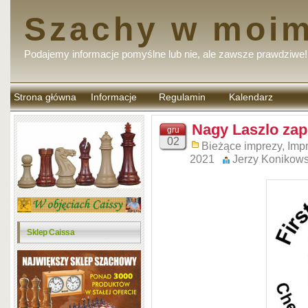
Szachy w moim
Podajemy informacje pomyślne lub nie, ale zawsze prawdziwe!
Strona główna
Informacje
Regulamin
Kalendarz
komentarzy
Nagy Laszlo zap
gru
02
Bieżące imprezy
,
Imp
2021
Jerzy Konikows
Sklep Caissa