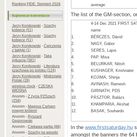
Ranking FIDE: Sierpień 2026
average:
The list of the GM-section,
Najnowsze komentarze
4-14 Dec 2021 FIRST S
Jerzy Konikowski
-
Szachy
kobiece (51)
name
Jerzy Konikowski
-
Szachy
1.
BÉRCZES, Dávid
kobiece (51)
2.
NAGY, Gábor
Jerzy Konikowski
-
Ćwiczenia
z taktyki (1)
3.
SERES, Lajos
Jerzy Konikowski
-
Taka
4.
PAP. Misa
sytuacja (381)
5.
BELURKAR, Nitish
Jerzy Konikowski
-
Literatura
szachowa po polsku (124)
6.
KUSHAGER, Krishnater
Jerzy Konikowski
-
Mistrzowie
7.
KOJIMA, Shinja
Polski (28)
8.
AVINASH, Ramesh
wireless clock
-
CZESKA
WIOSNA
9.
GIRINATH, PDS
Anonim
-
Z życia PZSzach
10.
PÁSZTOR, Balázs
(258)
11.
KHAMPARIA, Akshat
Anonim
-
Magnus Carlsen
nowym królem!
12.
BASAK, Souhardo
Anonim
-
Ryszard
Gąsiorowski
In the
www.firstsaturday.hu
s
Anonim
-
Ciekawa partia (88)
Anonim
-
Szachy na wesoło
amongst the banners the 64 R