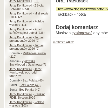
URL Trackback
Jerzy Konikowski
-
RIP
Jerzy Konikowski
-
Z życia
PZSzach (253)
Jerzy Konikowski
-
Mistrzowie
Trackback - notka
Polski (25)
Jerzy Konikowski
-
Polskie
występy (111)
Dodaj komentarz
Jerzy Konikowski
-
Przed
Musisz się
zalogować
aby móc
końcówką jest debiut (236)
Jerzy Konikowski
-
Turniej
pretendentów 2026 (9)
« Starsze wpisy
Jerzy Konikowski
-
Turniej
pretendentów 2026 (9)
Dominik
-
Mistrzowie świata
(219)
Anonim
-
Żydowska
Encyklopedia Szachowa (7)
Jerzy Konikowski
-
Jerzy
Konikowski obchodzi
urodziny!
Dominik
-
Bez Polaka (40)
Editor
-
Bez Polaka (40)
Sonix
-
Bez Polaka (40)
Jerzy Konikowski
-
Ranking
FIDE: Styczeń 2026
Jerzy Konikowski
-
Polskie
występy (103)