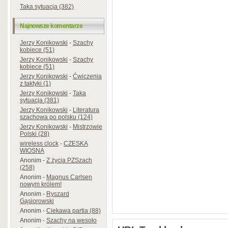
Taka sytuacja (382)
Najnowsze komentarze
Jerzy Konikowski
-
Szachy
kobiece (51)
Jerzy Konikowski
-
Szachy
kobiece (51)
Jerzy Konikowski
-
Ćwiczenia
z taktyki (1)
Jerzy Konikowski
-
Taka
sytuacja (381)
Jerzy Konikowski
-
Literatura
szachowa po polsku (124)
Jerzy Konikowski
-
Mistrzowie
Polski (28)
wireless clock
-
CZESKA
WIOSNA
Anonim
-
Z życia PZSzach
(258)
Anonim
-
Magnus Carlsen
nowym królem!
Anonim
-
Ryszard
Gąsiorowski
Anonim
-
Ciekawa partia (88)
Anonim
-
Szachy na wesoło