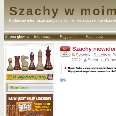
Szachy w moim
Podajemy informacje pomyślne lub nie, ale zawsze prawdziwe!
Strona główna
Informacje
Regulamin
Kalendarz
komentarzy
Szachy niewidom
sie
25
Sylwetki
,
Szachy w P
2022
Editor
Odpo
link
Sklep Caissa