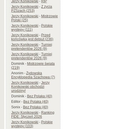
Jerzy Konikowski
-
RIP
Jerzy Konikowski
-
Z życia
PZSzach (253)
Jerzy Konikowski
-
Mistrzowie
Polski (25)
Jerzy Konikowski
-
Polskie
występy (111)
Jerzy Konikowski
-
Przed
końcówką jest debiut (236)
Jerzy Konikowski
-
Turniej
pretendentów 2026 (9)
Jerzy Konikowski
-
Turniej
pretendentów 2026 (9)
Dominik
-
Mistrzowie świata
(219)
Anonim
-
Żydowska
Encyklopedia Szachowa (7)
Jerzy Konikowski
-
Jerzy
Konikowski obchodzi
urodziny!
Dominik
-
Bez Polaka (40)
Editor
-
Bez Polaka (40)
Sonix
-
Bez Polaka (40)
Jerzy Konikowski
-
Ranking
FIDE: Styczeń 2026
Jerzy Konikowski
-
Polskie
występy (103)