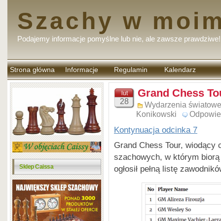
Szachy w moim
Podajemy informacje pomyślne lub nie, ale zawsze prawdziwe!
Strona główna
Informacje
Regulamin
Kalendarz
komentarzy
Grand Chess Tou
lut
28
Wydarzenia światow
Konikowski
Odpowie
Kontynuacja odcinka 7
Grand Chess Tour, wiodący 
szachowych, w którym biorą u
Sklep Caissa
ogłosił pełną listę zawodnikó