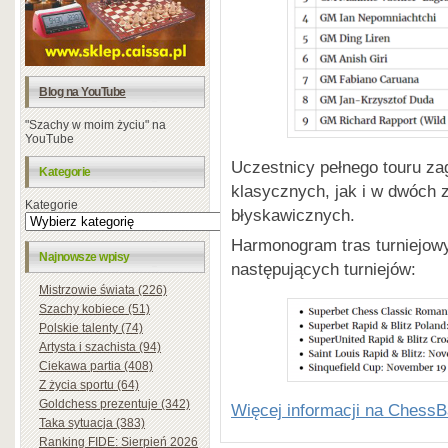
Blog na YouTube
"Szachy w moim życiu" na
YouTube
Uczestnicy pełnego touru za
Kategorie
klasycznych, jak i w dwóch z
Kategorie
błyskawicznych.
Harmonogram tras turniejowy
Najnowsze wpisy
następujących turniejów:
Mistrzowie świata (226)
Szachy kobiece (51)
Polskie talenty (74)
Artysta i szachista (94)
Ciekawa partia (408)
Z życia sportu (64)
Goldchess prezentuje (342)
Więcej informacji na Chess
Taka sytuacja (383)
Ranking FIDE: Sierpień 2026