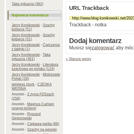
Taka sytuacja (382)
URL Trackback
Najnowsze komentarze
Trackback - notka
Jerzy Konikowski
-
Szachy
kobiece (51)
Jerzy Konikowski
-
Szachy
kobiece (51)
Dodaj komentarz
Jerzy Konikowski
-
Ćwiczenia
Musisz się
zalogować
aby móc
z taktyki (1)
Jerzy Konikowski
-
Taka
sytuacja (381)
« Starsze wpisy
Jerzy Konikowski
-
Literatura
szachowa po polsku (124)
Jerzy Konikowski
-
Mistrzowie
Polski (28)
wireless clock
-
CZESKA
WIOSNA
Anonim
-
Z życia PZSzach
(258)
Anonim
-
Magnus Carlsen
nowym królem!
Anonim
-
Ryszard
Gąsiorowski
Anonim
-
Ciekawa partia (88)
Anonim
-
Szachy na wesoło