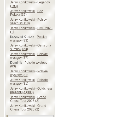
Jerzy Konikowski
-
Legendy
(193)
Jerzy Konikowski
-
Bez
Polaka (37)
Jerzy Konikowski
-
Polscy
szachiści (10)
Jerzy Konikowski
-
DME 2025
(1)
Krzysztof Kledzik
-
Polskie
występy (83)
Jerzy Konikowski
-
Gens una
sumus (123)
Jerzy Konikowski
-
Polskie
występy (87)
Dominik
-
Polskie występy
(83)
Jerzy Konikowski
-
Polskie
występy (81)
Jerzy Konikowski
-
Polskie
występy (81)
Jerzy Konikowski
-
Goldchess
prezentuje (300)
Jerzy Konikowski
-
Grand
Chess Tour 2025 (2)
Jerzy Konikowski
-
Grand
Chess Tour 2025 (2)