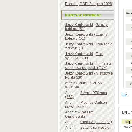
Ranking FIDE: Sierpień 2026
Najnowsze komentarze
Jerzy Konikowski
-
Szachy
kobiece (51)
Jerzy Konikowski
-
Szachy
kobiece (51)
Jerzy Konikowski
-
Ćwiczenia
z taktyki (1)
Jerzy Konikowski
-
Taka
sytuacja (381)
Jerzy Konikowski
-
Literatura
szachowa po polsku (124)
Jerzy Konikowski
-
Mistrzowie
Polski (28)
wireless clock
-
CZESKA
WIOSNA
Anonim
-
Z życia PZSzach
link
(258)
Anonim
-
Magnus Carlsen
nowym królem!
Anonim
-
Ryszard
URL 
Gąsiorowski
Anonim
-
Ciekawa partia (88)
Trackb
Anonim
-
Szachy na wesoło