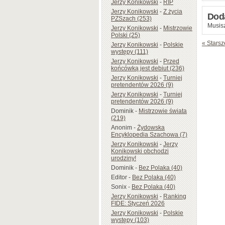
Jerzy Konikowski
-
RIP
Jerzy Konikowski
-
Z życia
Dod
PZSzach (253)
Musisz
Jerzy Konikowski
-
Mistrzowie
Polski (25)
« Starsz
Jerzy Konikowski
-
Polskie
występy (111)
Jerzy Konikowski
-
Przed
końcówką jest debiut (236)
Jerzy Konikowski
-
Turniej
pretendentów 2026 (9)
Jerzy Konikowski
-
Turniej
pretendentów 2026 (9)
Dominik
-
Mistrzowie świata
(219)
Anonim
-
Żydowska
Encyklopedia Szachowa (7)
Jerzy Konikowski
-
Jerzy
Konikowski obchodzi
urodziny!
Dominik
-
Bez Polaka (40)
Editor
-
Bez Polaka (40)
Sonix
-
Bez Polaka (40)
Jerzy Konikowski
-
Ranking
FIDE: Styczeń 2026
Jerzy Konikowski
-
Polskie
występy (103)