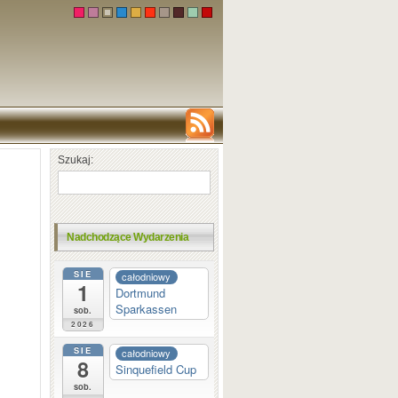
Szukaj:
Nadchodzące Wydarzenia
SIE
całodniowy
1
Dortmund
Sparkassen
sob.
2026
SIE
całodniowy
8
Sinquefield Cup
sob.