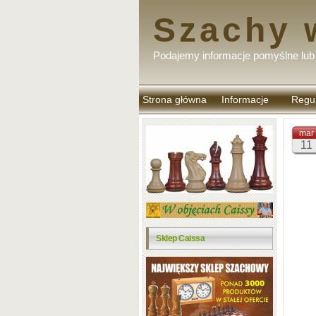
Szachy 
Podajemy informacje pomyślne lub 
Strona główna
Informacje
Regu
komen
mar
11
Sklep Caissa