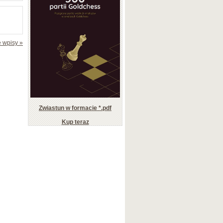
 wpisy »
Zwiastun w formacie *.pdf
Kup teraz