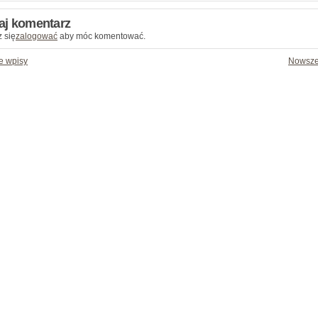
aj komentarz
 się
zalogować
aby móc komentować.
e wpisy
Nowsze