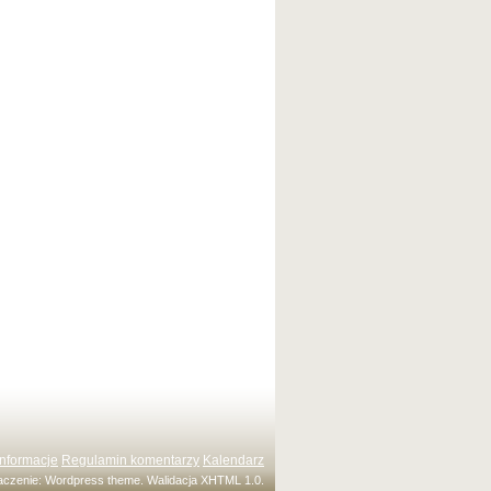
Informacje
Regulamin komentarzy
Kalendarz
maczenie:
Wordpress theme
. Walidacja
XHTML 1.0
.