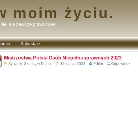
w moim życiu.
nie, ale zawsze prawdziwe!
lamin
Kalendarz
tarzy
Mistrzostwa Polski Osób Niepełnosprawnych 2023
Sylwetki
,
Szachy w Polsce
11 marca 2023
Editor
Odpowiedz