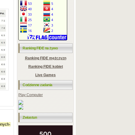
Ranking FIDE na żywo
Ranking FIDE mężczyzn
Ranking FIDE kobiet
Live Games
Codzienne zadania
Play Computer
Zwiastun