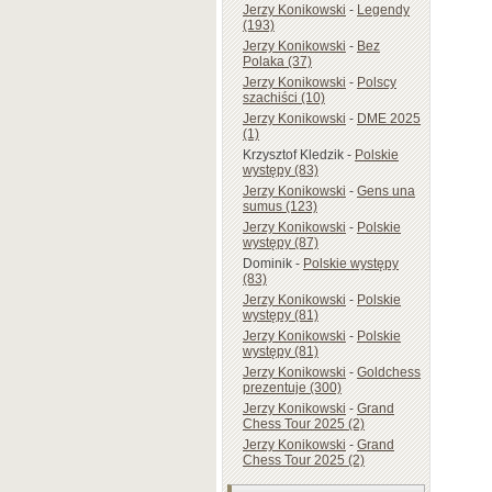
Jerzy Konikowski
-
Legendy
(193)
Jerzy Konikowski
-
Bez
Polaka (37)
Jerzy Konikowski
-
Polscy
szachiści (10)
Jerzy Konikowski
-
DME 2025
(1)
Krzysztof Kledzik
-
Polskie
występy (83)
Jerzy Konikowski
-
Gens una
sumus (123)
Jerzy Konikowski
-
Polskie
występy (87)
Dominik
-
Polskie występy
(83)
Jerzy Konikowski
-
Polskie
występy (81)
Jerzy Konikowski
-
Polskie
występy (81)
Jerzy Konikowski
-
Goldchess
prezentuje (300)
Jerzy Konikowski
-
Grand
Chess Tour 2025 (2)
Jerzy Konikowski
-
Grand
Chess Tour 2025 (2)