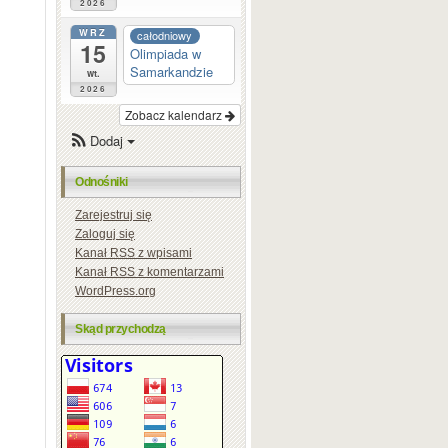
2026
WRZ
całodniowy
15
Olimpiada w
Samarkandzie
wt.
2026
Zobacz kalendarz
Dodaj
Odnośniki
Zarejestruj się
Zaloguj się
Kanał
RSS
z wpisami
Kanał
RSS
z komentarzami
WordPress.org
Skąd przychodzą