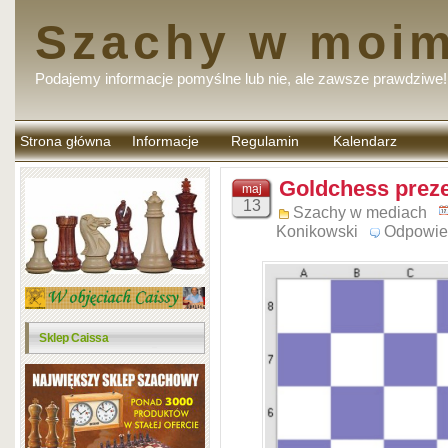
Szachy w moim
Podajemy informacje pomyślne lub nie, ale zawsze prawdziwe!
Strona główna
Informacje
Regulamin
Kalendarz
komentarzy
Goldchess preze
maj
13
Szachy w mediach
Konikowski
Odpowie
Sklep Caissa