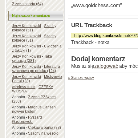
Z życia sportu (64)
„www.goldchess.com”
Najnowsze komentarze
URL Trackback
Jerzy Konikowski
-
Szachy
kobiece (51)
Jerzy Konikowski
-
Szachy
kobiece (51)
Trackback - notka
Jerzy Konikowski
-
Ćwiczenia
z taktyki (1)
Jerzy Konikowski
-
Taka
Dodaj komentarz
sytuacja (381)
Musisz się
zalogować
aby móc
Jerzy Konikowski
-
Literatura
szachowa po polsku (124)
Jerzy Konikowski
-
Mistrzowie
« Starsze wpisy
Polski (28)
wireless clock
-
CZESKA
WIOSNA
Anonim
-
Z życia PZSzach
(258)
Anonim
-
Magnus Carlsen
nowym królem!
Anonim
-
Ryszard
Gąsiorowski
Anonim
-
Ciekawa partia (88)
Anonim
-
Szachy na wesoło