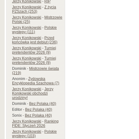
Jerzy Konikowski
-
RIP
Jerzy Konikowski
-
Z życia
PZSzach (253)
Jerzy Konikowski
-
Mistrzowie
Polski (25)
Jerzy Konikowski
-
Polskie
występy (111)
Jerzy Konikowski
-
Przed
końcówką jest debiut (236)
Jerzy Konikowski
-
Turniej
pretendentów 2026 (9)
Jerzy Konikowski
-
Turniej
pretendentów 2026 (9)
Dominik
-
Mistrzowie świata
(219)
Anonim
-
Żydowska
Encyklopedia Szachowa (7)
Jerzy Konikowski
-
Jerzy
Konikowski obchodzi
urodziny!
Dominik
-
Bez Polaka (40)
Editor
-
Bez Polaka (40)
Sonix
-
Bez Polaka (40)
Jerzy Konikowski
-
Ranking
FIDE: Styczeń 2026
Jerzy Konikowski
-
Polskie
występy (103)