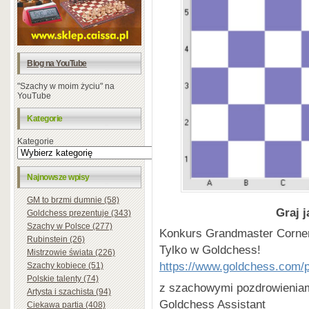
Blog na YouTube
"Szachy w moim życiu" na
YouTube
Kategorie
Kategorie
Najnowsze wpisy
GM to brzmi dumnie (58)
Graj j
Goldchess prezentuje (343)
Szachy w Polsce (277)
Konkurs Grandmaster Corner
Rubinstein (26)
Tylko w Goldchess!
Mistrzowie świata (226)
https://www.goldchess.com/p
Szachy kobiece (51)
Polskie talenty (74)
z szachowymi pozdrowienia
Artysta i szachista (94)
Goldchess Assistant
Ciekawa partia (408)