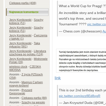
Ciekawa partia (408)
What a World Cup for Pragg! 
Najnowsze komentarze
An incredible story and a brillia
world’s top three, and secured 
Jerzy Konikowski
-
Szachy
kobiece (51)
Tournament! ????
pic.twitter
Jerzy Konikowski
-
Szachy
— Chess.com (@chesscom)
Au
kobiece (51)
Jerzy Konikowski
-
Ćwiczenia
z taktyki (1)
Jerzy Konikowski
-
Taka
sytuacja (381)
Jerzy Konikowski
-
Literatura
szachowa po polsku (124)
Jerzy Konikowski
-
Mistrzowie
Polski (28)
wireless clock
-
CZESKA
WIOSNA
Anonim
-
Z życia PZSzach
link
(258)
Anonim
-
Magnus Carlsen
nowym królem!
This is our 2nd birthday each ye
Anonim
-
Ryszard
Gąsiorowski
pic.twitter.com/ezz8Ed8ogR
Anonim
-
Ciekawa partia (88)
Anonim
-
Szachy na wesoło
— Jan-Krzysztof Duda (@GM