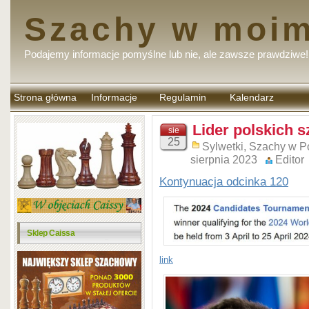
Szachy w moim
Podajemy informacje pomyślne lub nie, ale zawsze prawdziwe!
Strona główna
Informacje
Regulamin
Kalendarz
komentarzy
Lider polskich 
sie
25
Sylwetki
,
Szachy w P
sierpnia 2023
Editor
Kontynuacja odcinka 120
Sklep Caissa
link