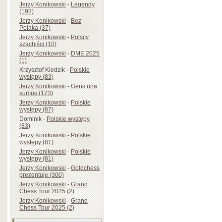
Jerzy Konikowski
-
Legendy
(193)
Jerzy Konikowski
-
Bez
Polaka (37)
Jerzy Konikowski
-
Polscy
szachiści (10)
Jerzy Konikowski
-
DME 2025
(1)
Krzysztof Kledzik
-
Polskie
występy (83)
Jerzy Konikowski
-
Gens una
sumus (123)
Jerzy Konikowski
-
Polskie
występy (87)
Dominik
-
Polskie występy
(83)
Jerzy Konikowski
-
Polskie
występy (81)
Jerzy Konikowski
-
Polskie
występy (81)
Jerzy Konikowski
-
Goldchess
prezentuje (300)
Jerzy Konikowski
-
Grand
Chess Tour 2025 (2)
Jerzy Konikowski
-
Grand
Chess Tour 2025 (2)