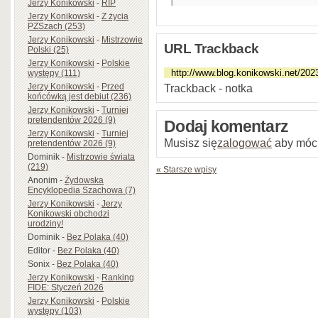
Jerzy Konikowski
-
RIP
Jerzy Konikowski
-
Z życia
PZSzach (253)
Jerzy Konikowski
-
Mistrzowie
URL Trackback
Polski (25)
Jerzy Konikowski
-
Polskie
występy (111)
Jerzy Konikowski
-
Przed
Trackback - notka
końcówką jest debiut (236)
Jerzy Konikowski
-
Turniej
pretendentów 2026 (9)
Dodaj komentarz
Jerzy Konikowski
-
Turniej
Musisz się
zalogować
aby móc
pretendentów 2026 (9)
Dominik
-
Mistrzowie świata
(219)
« Starsze wpisy
Anonim
-
Żydowska
Encyklopedia Szachowa (7)
Jerzy Konikowski
-
Jerzy
Konikowski obchodzi
urodziny!
Dominik
-
Bez Polaka (40)
Editor
-
Bez Polaka (40)
Sonix
-
Bez Polaka (40)
Jerzy Konikowski
-
Ranking
FIDE: Styczeń 2026
Jerzy Konikowski
-
Polskie
występy (103)