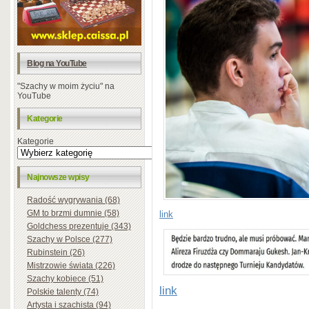
Blog na YouTube
"Szachy w moim życiu" na
YouTube
Kategorie
Kategorie
Najnowsze wpisy
Radość wygrywania (68)
GM to brzmi dumnie (58)
link
Goldchess prezentuje (343)
Szachy w Polsce (277)
Rubinstein (26)
Mistrzowie świata (226)
Szachy kobiece (51)
link
Polskie talenty (74)
Artysta i szachista (94)