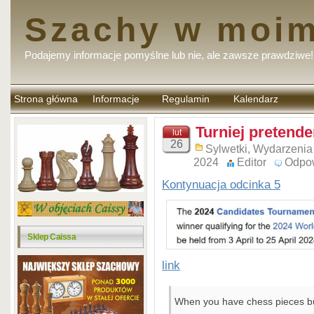
Szachy w moim
Podajemy informacje pomyślne lub nie, ale zawsze prawdziwe!
Strona główna
Informacje
Regulamin
Kalendarz
komentarzy
Turniej pretende
lut
26
Sylwetki
,
Wydarzenia
2024
Editor
Odpo
Kontynuacja odcinka 5
Sklep Caissa
link
When you have chess pieces but