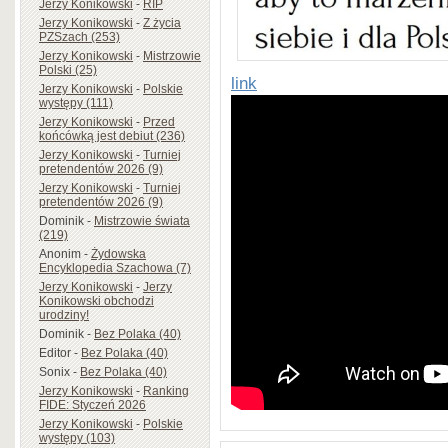
Jerzy Konikowski
-
RIP
Jerzy Konikowski
-
Z życia
PZSzach (253)
Jerzy Konikowski
-
Mistrzowie
Polski (25)
link
Jerzy Konikowski
-
Polskie
występy (111)
Jerzy Konikowski
-
Przed
końcówką jest debiut (236)
Jerzy Konikowski
-
Turniej
pretendentów 2026 (9)
Jerzy Konikowski
-
Turniej
pretendentów 2026 (9)
Dominik
-
Mistrzowie świata
(219)
Anonim
-
Żydowska
Encyklopedia Szachowa (7)
Jerzy Konikowski
-
Jerzy
Konikowski obchodzi
urodziny!
Dominik
-
Bez Polaka (40)
Editor
-
Bez Polaka (40)
Sonix
-
Bez Polaka (40)
Jerzy Konikowski
-
Ranking
FIDE: Styczeń 2026
Jerzy Konikowski
-
Polskie
występy (103)