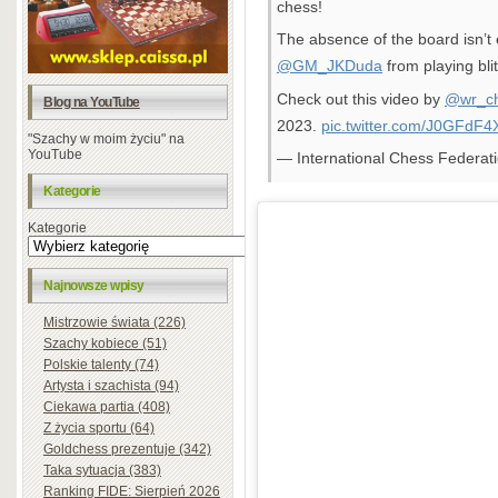
chess!
The absence of the board isn’
@GM_JKDuda
from playing blit
Check out this video by
@wr_c
Blog na YouTube
2023.
pic.twitter.com/J0GFdF4
"Szachy w moim życiu" na
YouTube
— International Chess Federa
Kategorie
Kategorie
Najnowsze wpisy
Mistrzowie świata (226)
Szachy kobiece (51)
Polskie talenty (74)
Artysta i szachista (94)
Ciekawa partia (408)
Z życia sportu (64)
Goldchess prezentuje (342)
Taka sytuacja (383)
Ranking FIDE: Sierpień 2026