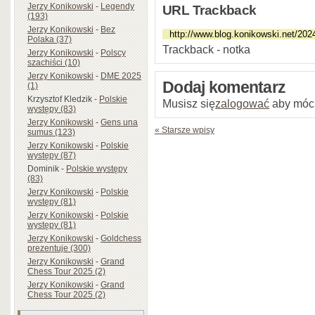
Jerzy Konikowski
-
Legendy
URL Trackback
(193)
Jerzy Konikowski
-
Bez
Polaka (37)
Trackback - notka
Jerzy Konikowski
-
Polscy
szachiści (10)
Jerzy Konikowski
-
DME 2025
Dodaj komentarz
(1)
Krzysztof Kledzik
-
Polskie
Musisz się
zalogować
aby móc
występy (83)
Jerzy Konikowski
-
Gens una
« Starsze wpisy
sumus (123)
Jerzy Konikowski
-
Polskie
występy (87)
Dominik
-
Polskie występy
(83)
Jerzy Konikowski
-
Polskie
występy (81)
Jerzy Konikowski
-
Polskie
występy (81)
Jerzy Konikowski
-
Goldchess
prezentuje (300)
Jerzy Konikowski
-
Grand
Chess Tour 2025 (2)
Jerzy Konikowski
-
Grand
Chess Tour 2025 (2)