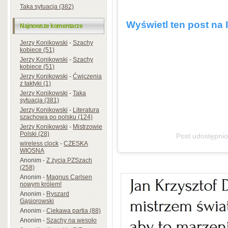
Taka sytuacja (382)
Wyświetl ten post na 
Najnowsze komentarze
Jerzy Konikowski
-
Szachy
kobiece (51)
Jerzy Konikowski
-
Szachy
kobiece (51)
Jerzy Konikowski
-
Ćwiczenia
z taktyki (1)
Jerzy Konikowski
-
Taka
sytuacja (381)
Jerzy Konikowski
-
Literatura
szachowa po polsku (124)
Jerzy Konikowski
-
Mistrzowie
Polski (28)
Post udostępni
wireless clock
-
CZESKA
WIOSNA
Anonim
-
Z życia PZSzach
(258)
Anonim
-
Magnus Carlsen
nowym królem!
Anonim
-
Ryszard
Gąsiorowski
Anonim
-
Ciekawa partia (88)
Anonim
-
Szachy na wesoło