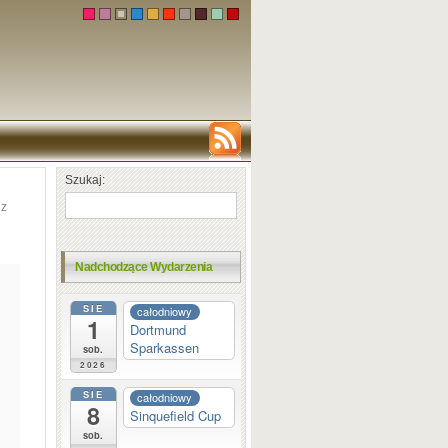
Szukaj:
dz
Nadchodzące Wydarzenia
SIE
całodniowy
1
Dortmund
Sparkassen
sob.
2026
SIE
całodniowy
8
Sinquefield Cup
sob.