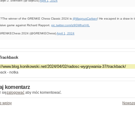
arjei J. Svensen (@TarjeiJS)
April 1, 2024
?The winner of the GRENKE Chess Classic 2024 is
@MagnusCarlsen
! He escaped in a draw in 
isive game against Richard Rapport.
pic.twitter.com/iz9GWhaV4L
GRENKEChess 2024 (@GRENKEChess)
April 1, 2024
Trackback
ack - notka
aj komentarz
 się
zalogować
aby móc komentować.
e wpisy
Nowsze