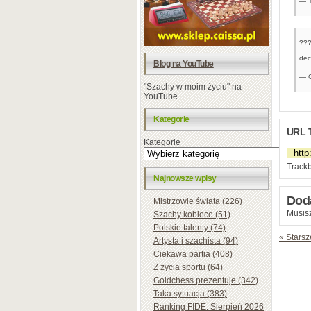
— T
???
dec
Blog na YouTube
— 
"Szachy w moim życiu" na
YouTube
Kategorie
URL 
Kategorie
Trackb
Najnowsze wpisy
Dod
Mistrzowie świata (226)
Musisz
Szachy kobiece (51)
Polskie talenty (74)
« Starsz
Artysta i szachista (94)
Ciekawa partia (408)
Z życia sportu (64)
Goldchess prezentuje (342)
Taka sytuacja (383)
Ranking FIDE: Sierpień 2026