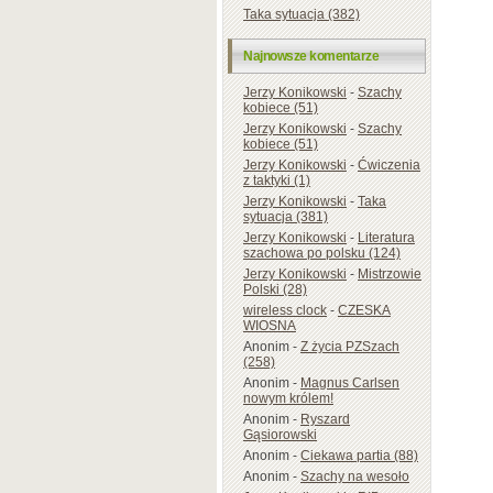
Taka sytuacja (382)
Najnowsze komentarze
Jerzy Konikowski
-
Szachy
kobiece (51)
Jerzy Konikowski
-
Szachy
kobiece (51)
Jerzy Konikowski
-
Ćwiczenia
z taktyki (1)
Jerzy Konikowski
-
Taka
sytuacja (381)
Jerzy Konikowski
-
Literatura
szachowa po polsku (124)
Jerzy Konikowski
-
Mistrzowie
Polski (28)
wireless clock
-
CZESKA
WIOSNA
Anonim
-
Z życia PZSzach
(258)
Anonim
-
Magnus Carlsen
nowym królem!
Anonim
-
Ryszard
Gąsiorowski
Anonim
-
Ciekawa partia (88)
Anonim
-
Szachy na wesoło