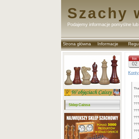
Szachy 
Podajemy informacje pomyślne lub 
Strona główna
Informacje
Regu
komen
kw.
02
Konty
Tha
???
???
Sklep Caissa
???
???
???
???