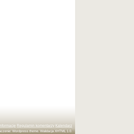
Informacje
Regulamin komentarzy
Kalendarz
maczenie:
Wordpress theme
. Walidacja
XHTML 1.0
.