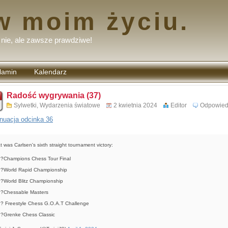
w moim życiu.
nie, ale zawsze prawdziwe!
lamin
Kalendarz
tarzy
Radość wygrywania (37)
Sylwetki
,
Wydarzenia światowe
2 kwietnia 2024
Editor
Odpowie
nuacja odcinka 36
t was Carlsen's sixth straight tournament victory:
?Champions Chess Tour Final
?World Rapid Championship
?World Blitz Championship
?Chessable Masters
? Freestyle Chess G.O.A.T Challenge
?Grenke Chess Classic