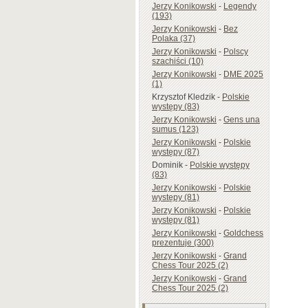
Jerzy Konikowski
-
Legendy
(193)
Jerzy Konikowski
-
Bez
Polaka (37)
Jerzy Konikowski
-
Polscy
szachiści (10)
Jerzy Konikowski
-
DME 2025
(1)
Krzysztof Kledzik
-
Polskie
występy (83)
Jerzy Konikowski
-
Gens una
sumus (123)
Jerzy Konikowski
-
Polskie
występy (87)
Dominik
-
Polskie występy
(83)
Jerzy Konikowski
-
Polskie
występy (81)
Jerzy Konikowski
-
Polskie
występy (81)
Jerzy Konikowski
-
Goldchess
prezentuje (300)
Jerzy Konikowski
-
Grand
Chess Tour 2025 (2)
Jerzy Konikowski
-
Grand
Chess Tour 2025 (2)