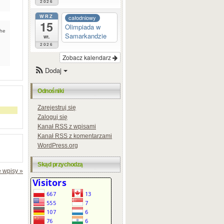
2026
WRZ
całodniowy
15
Olimpiada w
the
Samarkandzie
wt.
2026
Zobacz kalendarz
Dodaj
Odnośniki
Zarejestruj się
Zaloguj się
Kanał
RSS
z wpisami
Kanał
RSS
z komentarzami
WordPress.org
Skąd przychodzą
 wpisy »