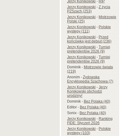
Jerzy Konikowski
-
RIP
Jerzy Konikowski
-
Z życia
PZSzach (253)
Jerzy Konikowski
-
Mistrzowie
Polski (25)
Jerzy Konikowski
-
Polskie
występy (111)
Jerzy Konikowski
-
Przed
końcówką jest debiut (236)
Jerzy Konikowski
-
Turniej
pretendentów 2026 (9)
Jerzy Konikowski
-
Turniej
pretendentów 2026 (9)
Dominik
-
Mistrzowie świata
(219)
Anonim
-
Żydowska
Encyklopedia Szachowa (7)
Jerzy Konikowski
-
Jerzy
Konikowski obchodzi
urodziny!
Dominik
-
Bez Polaka (40)
Editor
-
Bez Polaka (40)
Sonix
-
Bez Polaka (40)
Jerzy Konikowski
-
Ranking
FIDE: Styczeń 2026
Jerzy Konikowski
-
Polskie
występy (103)