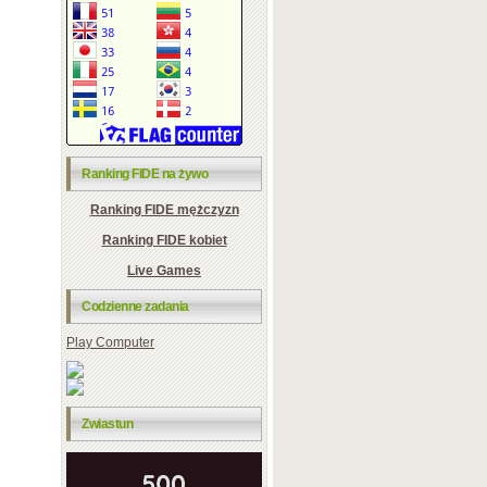
Ranking FIDE na żywo
Ranking FIDE mężczyzn
Ranking FIDE kobiet
Live Games
Codzienne zadania
Play Computer
Zwiastun