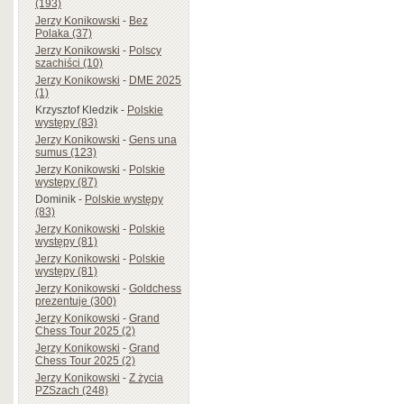
(193)
Jerzy Konikowski
-
Bez
Polaka (37)
Jerzy Konikowski
-
Polscy
szachiści (10)
Jerzy Konikowski
-
DME 2025
(1)
Krzysztof Kledzik
-
Polskie
występy (83)
Jerzy Konikowski
-
Gens una
sumus (123)
Jerzy Konikowski
-
Polskie
występy (87)
Dominik
-
Polskie występy
(83)
Jerzy Konikowski
-
Polskie
występy (81)
Jerzy Konikowski
-
Polskie
występy (81)
Jerzy Konikowski
-
Goldchess
prezentuje (300)
Jerzy Konikowski
-
Grand
Chess Tour 2025 (2)
Jerzy Konikowski
-
Grand
Chess Tour 2025 (2)
Jerzy Konikowski
-
Z życia
PZSzach (248)