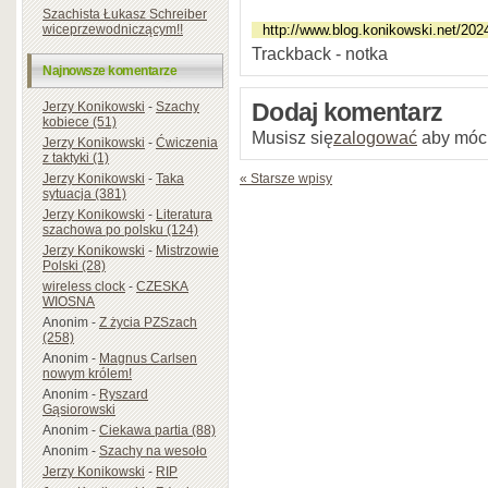
Szachista Łukasz Schreiber
wiceprzewodniczącym!!
Trackback - notka
Najnowsze komentarze
Jerzy Konikowski
-
Szachy
Dodaj komentarz
kobiece (51)
Musisz się
zalogować
aby móc
Jerzy Konikowski
-
Ćwiczenia
z taktyki (1)
Jerzy Konikowski
-
Taka
« Starsze wpisy
sytuacja (381)
Jerzy Konikowski
-
Literatura
szachowa po polsku (124)
Jerzy Konikowski
-
Mistrzowie
Polski (28)
wireless clock
-
CZESKA
WIOSNA
Anonim
-
Z życia PZSzach
(258)
Anonim
-
Magnus Carlsen
nowym królem!
Anonim
-
Ryszard
Gąsiorowski
Anonim
-
Ciekawa partia (88)
Anonim
-
Szachy na wesoło
Jerzy Konikowski
-
RIP