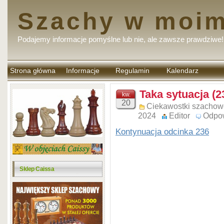
Szachy w moim
Podajemy informacje pomyślne lub nie, ale zawsze prawdziwe!
Strona główna
Informacje
Regulamin
Kalendarz
komentarzy
Taka sytuacja (2
kw.
20
Ciekawostki szachow
2024
Editor
Odpo
Kontynuacja odcinka 236
Sklep Caissa