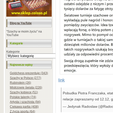
Blog na YouTube
"Szachy w moim życiu" na
YouTube
Kategorie
Kategorie
Najnowsze wpisy
Goldchess prezentuje (343)
Szachy w Polsce (277)
link
Rubinstein (26)
Mistrzowie świata (226)
Szachy kobiece (51)
Pobudka Piotra Franczaka, eta
Polskie talenty (74)
relacje zapraszamy od 12.12, 
Artysta i szachista (94)
— Jedynak Radoslaw (@Rad
Ciekawa partia (408)
Z życia sportu (64)