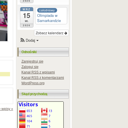
2026
WRZ
całodniowy
15
Olimpiada w
Samarkandzie
wt.
2026
Zobacz kalendarz
Dodaj
Odnośniki
Zarejestruj się
Zaloguj się
Kanał
RSS
z wpisami
Kanał
RSS
z komentarzami
WordPress.org
Skąd przychodzą
 wpisy »