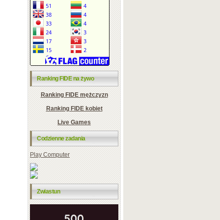
Ranking FIDE na żywo
Ranking FIDE mężczyzn
Ranking FIDE kobiet
Live Games
Codzienne zadania
Play Computer
Zwiastun