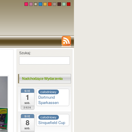
Szukaj:
Nadchodzące Wydarzenia
SIE
całodniowy
1
Dortmund
Sparkassen
sob.
2026
SIE
całodniowy
8
Sinquefield Cup
sob.