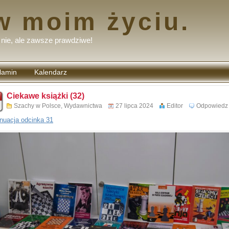
w moim życiu.
nie, ale zawsze prawdziwe!
lamin
Kalendarz
tarzy
Ciekawe książki (32)
Szachy w Polsce
,
Wydawnictwa
27 lipca 2024
Editor
Odpowiedz
nuacja odcinka 31