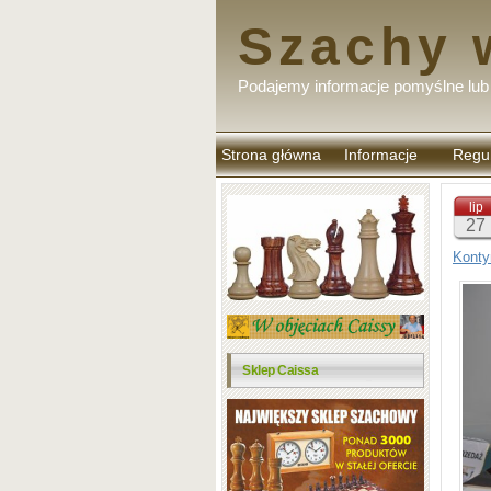
Szachy 
Podajemy informacje pomyślne lub 
Strona główna
Informacje
Regu
komen
lip
27
Konty
Sklep Caissa