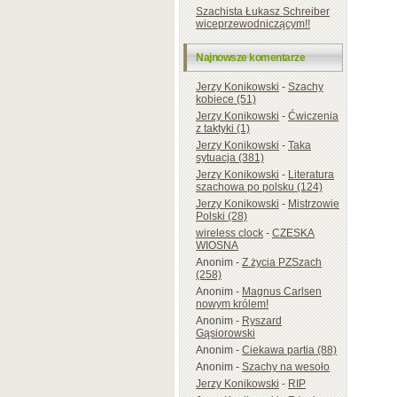
Szachista Łukasz Schreiber
wiceprzewodniczącym!!
Najnowsze komentarze
Jerzy Konikowski
-
Szachy
kobiece (51)
Jerzy Konikowski
-
Ćwiczenia
z taktyki (1)
Jerzy Konikowski
-
Taka
sytuacja (381)
Jerzy Konikowski
-
Literatura
szachowa po polsku (124)
Jerzy Konikowski
-
Mistrzowie
Polski (28)
wireless clock
-
CZESKA
WIOSNA
Anonim
-
Z życia PZSzach
(258)
Anonim
-
Magnus Carlsen
nowym królem!
Anonim
-
Ryszard
Gąsiorowski
Anonim
-
Ciekawa partia (88)
Anonim
-
Szachy na wesoło
Jerzy Konikowski
-
RIP