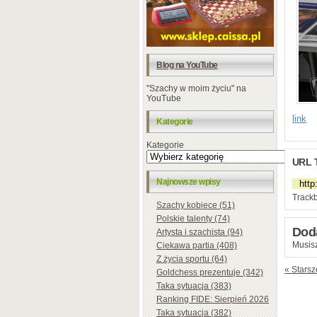
Blog na YouTube
"Szachy w moim życiu" na
YouTube
link
Kategorie
Kategorie
URL 
Najnowsze wpisy
Trackb
Szachy kobiece (51)
Polskie talenty (74)
Dod
Artysta i szachista (94)
Musisz
Ciekawa partia (408)
Z życia sportu (64)
« Starsz
Goldchess prezentuje (342)
Taka sytuacja (383)
Ranking FIDE: Sierpień 2026
Taka sytuacja (382)