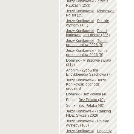
Jerzy Konikowski
-
Z życia
PZSzach (253)
Jerzy Konikowski
-
Mistrzowie
Polski (25)
Jerzy Konikowski
-
Polskie
występy (111)
Jerzy Konikowski
-
Przed
końcówką jest debiut (236)
Jerzy Konikowski
-
Turniej
pretendentów 2026 (9)
Jerzy Konikowski
-
Turniej
pretendentów 2026 (9)
Dominik
-
Mistrzowie świata
(219)
Anonim
-
Żydowska
Encyklopedia Szachowa (7)
Jerzy Konikowski
-
Jerzy
Konikowski obchodzi
urodziny!
Dominik
-
Bez Polaka (40)
Editor
-
Bez Polaka (40)
Sonix
-
Bez Polaka (40)
Jerzy Konikowski
-
Ranking
FIDE: Styczeń 2026
Jerzy Konikowski
-
Polskie
występy (103)
Jerzy Konikowski
-
Legendy