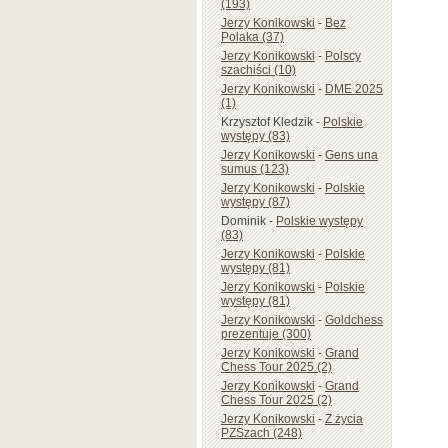
(193)
Jerzy Konikowski
-
Bez
Polaka (37)
Jerzy Konikowski
-
Polscy
szachiści (10)
Jerzy Konikowski
-
DME 2025
(1)
Krzysztof Kledzik
-
Polskie
występy (83)
Jerzy Konikowski
-
Gens una
sumus (123)
Jerzy Konikowski
-
Polskie
występy (87)
Dominik
-
Polskie występy
(83)
Jerzy Konikowski
-
Polskie
występy (81)
Jerzy Konikowski
-
Polskie
występy (81)
Jerzy Konikowski
-
Goldchess
prezentuje (300)
Jerzy Konikowski
-
Grand
Chess Tour 2025 (2)
Jerzy Konikowski
-
Grand
Chess Tour 2025 (2)
Jerzy Konikowski
-
Z życia
PZSzach (248)