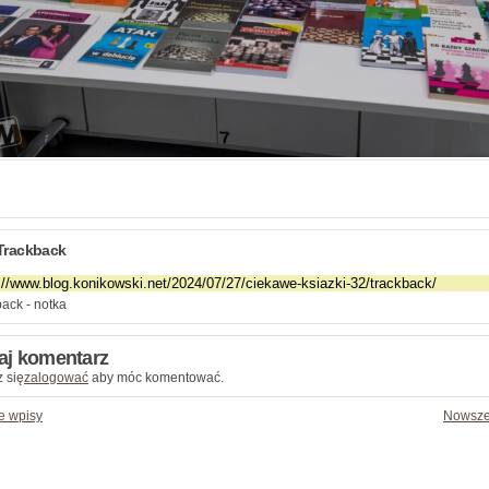
Trackback
ack - notka
aj komentarz
 się
zalogować
aby móc komentować.
e wpisy
Nowsze