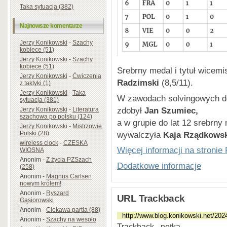
Taka sytuacja (382)
Najnowsze komentarze
Jerzy Konikowski
-
Szachy
kobiece (51)
Jerzy Konikowski
-
Szachy
kobiece (51)
Srebrny medal i tytuł wicemis
Jerzy Konikowski
-
Ćwiczenia
Radzimski
(8,5/11).
z taktyki (1)
Jerzy Konikowski
-
Taka
W zawodach solvingowych do l
sytuacja (381)
zdobył
Jan Szumiec,
Jerzy Konikowski
-
Literatura
szachowa po polsku (124)
a w grupie do lat 12 srebrny 
Jerzy Konikowski
-
Mistrzowie
wywalczyła
Kaja Rządkowsk
Polski (28)
wireless clock
-
CZESKA
Więcej informacji na stroni
WIOSNA
Anonim
-
Z życia PZSzach
Dodatkowe informacje
(258)
Anonim
-
Magnus Carlsen
nowym królem!
Anonim
-
Ryszard
URL Trackback
Gąsiorowski
Anonim
-
Ciekawa partia (88)
Anonim
-
Szachy na wesoło
Trackback - notka