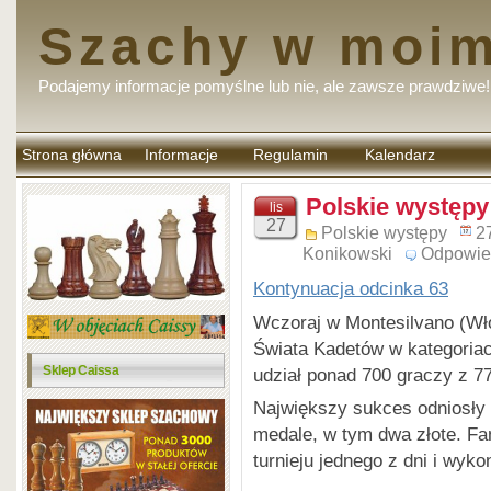
Szachy w moim
Podajemy informacje pomyślne lub nie, ale zawsze prawdziwe!
Strona główna
Informacje
Regulamin
Kalendarz
komentarzy
Polskie występy 
lis
27
Polskie występy
2
Konikowski
Odpowie
Kontynuacja odcinka 63
Wczoraj w Montesilvano (Wł
Świata Kadetów w kategoria
Sklep Caissa
udział ponad 700 graczy z 77
Największy sukces odniosły 
medale, w tym dwa złote. Fa
turnieju jednego z dni i wyk