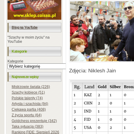
Blog na YouTube
"Szachy w moim życiu" na
YouTube
Kategorie
Kategorie
Zdjęcia: Niklesh Jain
Najnowsze wpisy
Mistrzowie świata (226)
Szachy kobiece (51)
Polskie talenty (74)
Artysta i szachista (94)
Ciekawa partia (408)
Z życia sportu (64)
Goldchess prezentuje (342)
Taka sytuacja (383)
Ranking FIDE: Sierpień 2026