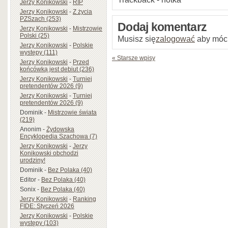
Jerzy Konikowski
-
RIP
Jerzy Konikowski
-
Z życia
PZSzach (253)
Dodaj komentarz
Jerzy Konikowski
-
Mistrzowie
Polski (25)
Musisz się
zalogować
aby móc
Jerzy Konikowski
-
Polskie
występy (111)
« Starsze wpisy
Jerzy Konikowski
-
Przed
końcówką jest debiut (236)
Jerzy Konikowski
-
Turniej
pretendentów 2026 (9)
Jerzy Konikowski
-
Turniej
pretendentów 2026 (9)
Dominik
-
Mistrzowie świata
(219)
Anonim
-
Żydowska
Encyklopedia Szachowa (7)
Jerzy Konikowski
-
Jerzy
Konikowski obchodzi
urodziny!
Dominik
-
Bez Polaka (40)
Editor
-
Bez Polaka (40)
Sonix
-
Bez Polaka (40)
Jerzy Konikowski
-
Ranking
FIDE: Styczeń 2026
Jerzy Konikowski
-
Polskie
występy (103)