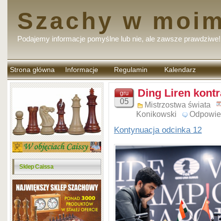
Szachy w moim
Podajemy informacje pomyślne lub nie, ale zawsze prawdziwe!
Strona główna
Informacje
Regulamin
Kalendarz
komentarzy
Ding Liren kont
gru
05
Mistrzostwa świata
Konikowski
Odpowie
Kontynuacja odcinka 12
Sklep Caissa