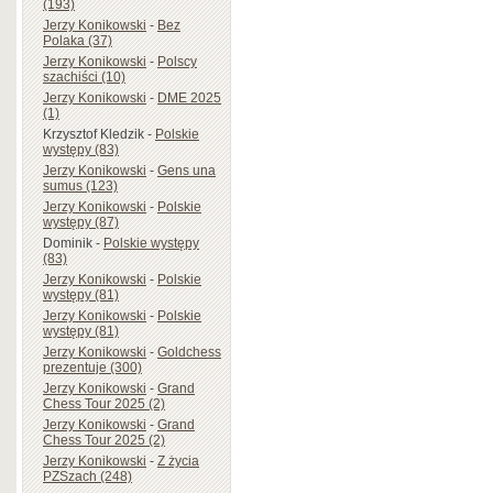
(193)
Jerzy Konikowski
-
Bez
Polaka (37)
Jerzy Konikowski
-
Polscy
szachiści (10)
Jerzy Konikowski
-
DME 2025
(1)
Krzysztof Kledzik
-
Polskie
występy (83)
Jerzy Konikowski
-
Gens una
sumus (123)
Jerzy Konikowski
-
Polskie
występy (87)
Dominik
-
Polskie występy
(83)
Jerzy Konikowski
-
Polskie
występy (81)
Jerzy Konikowski
-
Polskie
występy (81)
Jerzy Konikowski
-
Goldchess
prezentuje (300)
Jerzy Konikowski
-
Grand
Chess Tour 2025 (2)
Jerzy Konikowski
-
Grand
Chess Tour 2025 (2)
Jerzy Konikowski
-
Z życia
PZSzach (248)