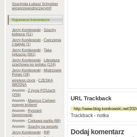
Szachista Łukasz Schreiber
wiceprzewodniczącym!!
Najnowsze komentarze
Jerzy Konikowski
-
Szachy
kobiece (51)
Jerzy Konikowski
-
Ćwiczenia
z taktyki (1)
Jerzy Konikowski
-
Taka
sytuacja (381)
Jerzy Konikowski
-
Literatura
szachowa po polsku (124)
Jerzy Konikowski
-
Mistrzowie
Polski (28)
wireless clock
-
CZESKA
WIOSNA
Anonim
-
Z życia PZSzach
(258)
URL Trackback
Anonim
-
Magnus Carlsen
nowym królem!
Anonim
-
Ryszard
Trackback - notka
Gąsiorowski
Anonim
-
Ciekawa partia (88)
Anonim
-
Szachy na wesoło
Dodaj komentarz
Jerzy Konikowski
-
RIP