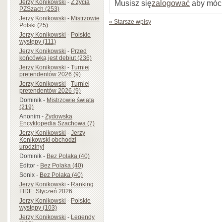
Musisz się
zalogować
aby móc
Jerzy Konikowski
-
Z życia
PZSzach (253)
Jerzy Konikowski
-
Mistrzowie
« Starsze wpisy
Polski (25)
Jerzy Konikowski
-
Polskie
występy (111)
Jerzy Konikowski
-
Przed
końcówką jest debiut (236)
Jerzy Konikowski
-
Turniej
pretendentów 2026 (9)
Jerzy Konikowski
-
Turniej
pretendentów 2026 (9)
Dominik
-
Mistrzowie świata
(219)
Anonim
-
Żydowska
Encyklopedia Szachowa (7)
Jerzy Konikowski
-
Jerzy
Konikowski obchodzi
urodziny!
Dominik
-
Bez Polaka (40)
Editor
-
Bez Polaka (40)
Sonix
-
Bez Polaka (40)
Jerzy Konikowski
-
Ranking
FIDE: Styczeń 2026
Jerzy Konikowski
-
Polskie
występy (103)
Jerzy Konikowski
-
Legendy