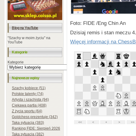
Foto: FIDE /Eng Chin An
Blog na YouTube
Dzisiaj remis i stan meczu 4
"Szachy w moim życiu" na
Więcej informacji na Chess
YouTube
Kategorie
Kategorie
Najnowsze wpisy
Szachy kobiece (51)
Polskie talenty (74)
Artysta i szachista (94)
Ciekawa partia (408)
Z życia sportu (64)
Goldchess prezentuje (342)
Taka sytuacja (383)
Ranking FIDE: Sierpień 2026
Taka sytuacja (382)