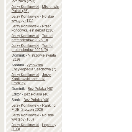
PZSzach (253)
Jerzy Konikowski
-
Mistrzowie
Polski (25)
Jerzy Konikowski
-
Polskie
występy (111)
Jerzy Konikowski
-
Przed
końcówką jest debiut (236)
Jerzy Konikowski
-
Turniej
pretendentów 2026 (9)
Jerzy Konikowski
-
Turniej
pretendentów 2026 (9)
Dominik
-
Mistrzowie świata
(219)
Anonim
-
Żydowska
Encyklopedia Szachowa (7)
Jerzy Konikowski
-
Jerzy
Konikowski obchodzi
urodziny!
Dominik
-
Bez Polaka (40)
Editor
-
Bez Polaka (40)
Sonix
-
Bez Polaka (40)
Jerzy Konikowski
-
Ranking
FIDE: Styczeń 2026
Jerzy Konikowski
-
Polskie
występy (103)
Jerzy Konikowski
-
Legendy
(193)