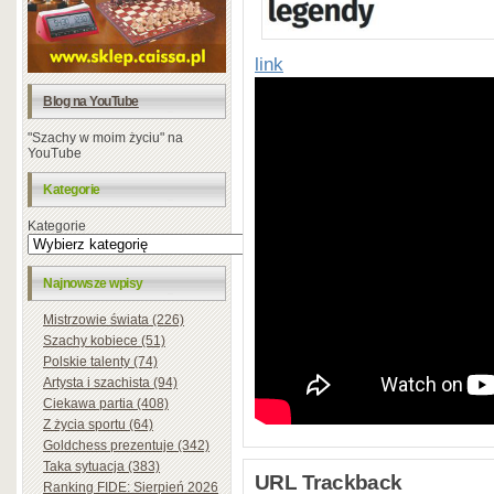
link
Blog na YouTube
"Szachy w moim życiu" na
YouTube
Kategorie
Kategorie
Najnowsze wpisy
Mistrzowie świata (226)
Szachy kobiece (51)
Polskie talenty (74)
Artysta i szachista (94)
Ciekawa partia (408)
Z życia sportu (64)
Goldchess prezentuje (342)
Taka sytuacja (383)
URL Trackback
Ranking FIDE: Sierpień 2026