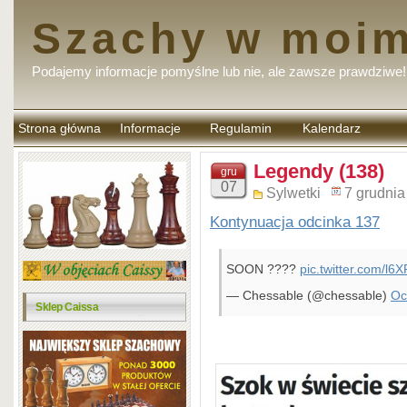
Szachy w moim
Podajemy informacje pomyślne lub nie, ale zawsze prawdziwe!
Strona główna
Informacje
Regulamin
Kalendarz
komentarzy
Legendy (138)
gru
07
Sylwetki
7 grudnia
Kontynuacja odcinka 137
SOON ????
pic.twitter.com/l
— Chessable (@chessable)
Oc
Sklep Caissa