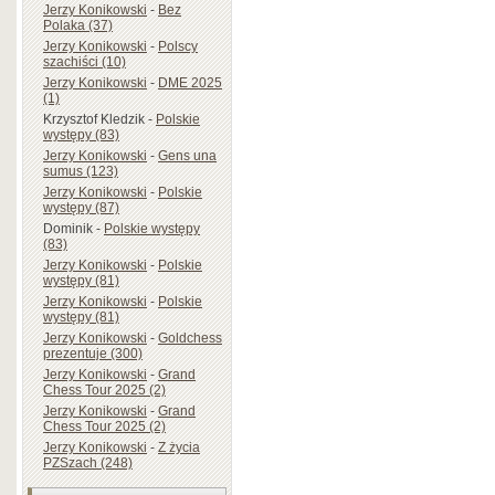
Jerzy Konikowski
-
Bez
Polaka (37)
Jerzy Konikowski
-
Polscy
szachiści (10)
Jerzy Konikowski
-
DME 2025
(1)
Krzysztof Kledzik
-
Polskie
występy (83)
Jerzy Konikowski
-
Gens una
sumus (123)
Jerzy Konikowski
-
Polskie
występy (87)
Dominik
-
Polskie występy
(83)
Jerzy Konikowski
-
Polskie
występy (81)
Jerzy Konikowski
-
Polskie
występy (81)
Jerzy Konikowski
-
Goldchess
prezentuje (300)
Jerzy Konikowski
-
Grand
Chess Tour 2025 (2)
Jerzy Konikowski
-
Grand
Chess Tour 2025 (2)
Jerzy Konikowski
-
Z życia
PZSzach (248)