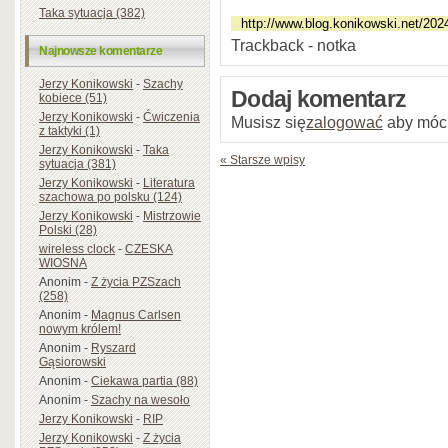
Taka sytuacja (382)
Trackback - notka
Najnowsze komentarze
Jerzy Konikowski
-
Szachy
Dodaj komentarz
kobiece (51)
Jerzy Konikowski
-
Ćwiczenia
Musisz się
zalogować
aby móc
z taktyki (1)
Jerzy Konikowski
-
Taka
« Starsze wpisy
sytuacja (381)
Jerzy Konikowski
-
Literatura
szachowa po polsku (124)
Jerzy Konikowski
-
Mistrzowie
Polski (28)
wireless clock
-
CZESKA
WIOSNA
Anonim
-
Z życia PZSzach
(258)
Anonim
-
Magnus Carlsen
nowym królem!
Anonim
-
Ryszard
Gąsiorowski
Anonim
-
Ciekawa partia (88)
Anonim
-
Szachy na wesoło
Jerzy Konikowski
-
RIP
Jerzy Konikowski
-
Z życia