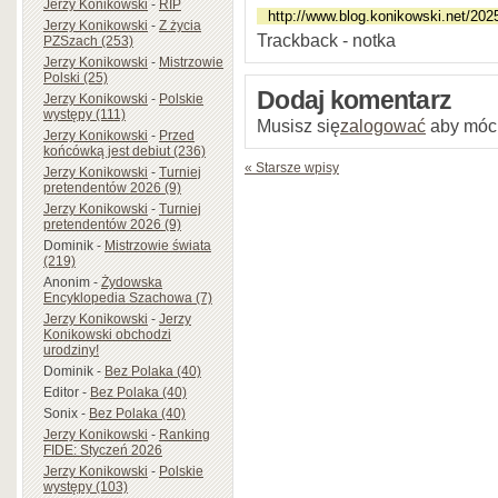
Jerzy Konikowski
-
RIP
Jerzy Konikowski
-
Z życia
Trackback - notka
PZSzach (253)
Jerzy Konikowski
-
Mistrzowie
Polski (25)
Dodaj komentarz
Jerzy Konikowski
-
Polskie
występy (111)
Musisz się
zalogować
aby móc
Jerzy Konikowski
-
Przed
końcówką jest debiut (236)
« Starsze wpisy
Jerzy Konikowski
-
Turniej
pretendentów 2026 (9)
Jerzy Konikowski
-
Turniej
pretendentów 2026 (9)
Dominik
-
Mistrzowie świata
(219)
Anonim
-
Żydowska
Encyklopedia Szachowa (7)
Jerzy Konikowski
-
Jerzy
Konikowski obchodzi
urodziny!
Dominik
-
Bez Polaka (40)
Editor
-
Bez Polaka (40)
Sonix
-
Bez Polaka (40)
Jerzy Konikowski
-
Ranking
FIDE: Styczeń 2026
Jerzy Konikowski
-
Polskie
występy (103)