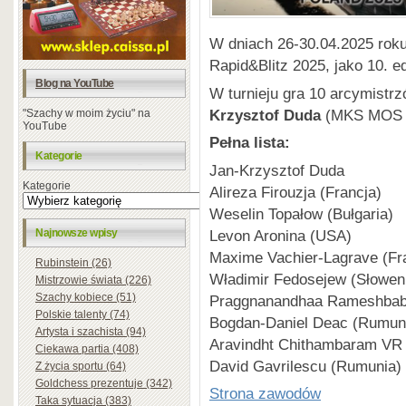
W dniach 26-30.04.2025 rok
Rapid&Blitz 2025, jako 10. 
Blog na YouTube
W turnieju gra 10 arcymistrz
Krzysztof Duda
(MKS MOS W
"Szachy w moim życiu" na
YouTube
Pełna lista:
Kategorie
Jan-Krzysztof Duda
Kategorie
Alireza Firouzja (Francja)
Weselin Topałow (Bułgaria)
Levon Aronina (USA)
Najnowsze wpisy
Maxime Vachier-Lagrave (Fr
Rubinstein (26)
Władimir Fedosejew (Słowen
Mistrzowie świata (226)
Szachy kobiece (51)
Praggnanandhaa Rameshbabu
Polskie talenty (74)
Bogdan-Daniel Deac (Rumun
Artysta i szachista (94)
Aravindht Chithambaram VR 
Ciekawa partia (408)
David Gavrilescu (Rumunia)
Z życia sportu (64)
Goldchess prezentuje (342)
Strona zawodów
Taka sytuacja (383)