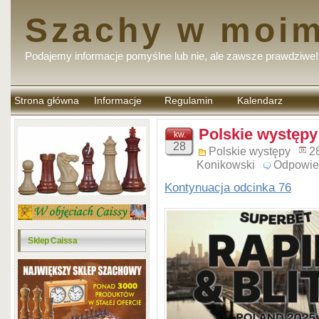
Szachy w moim
Podajemy informacje pomyślne lub nie, ale zawsze prawdziwe!
Strona główna
Informacje
Regulamin
Kalendarz
komentarzy
Polskie występy 
kw.
28
Polskie występy
2
Konikowski
Odpowie
Kontynuacja odcinka 76
Sklep Caissa