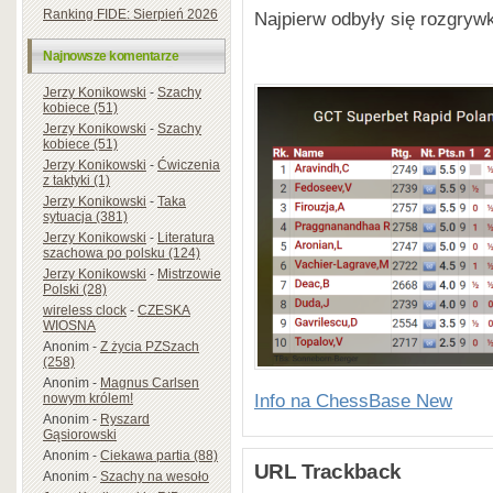
Ranking FIDE: Sierpień 2026
Najpierw odbyły się rozgryw
Najnowsze komentarze
Jerzy Konikowski
-
Szachy
kobiece (51)
Jerzy Konikowski
-
Szachy
kobiece (51)
Jerzy Konikowski
-
Ćwiczenia
z taktyki (1)
Jerzy Konikowski
-
Taka
sytuacja (381)
Jerzy Konikowski
-
Literatura
szachowa po polsku (124)
Jerzy Konikowski
-
Mistrzowie
Polski (28)
wireless clock
-
CZESKA
WIOSNA
Anonim
-
Z życia PZSzach
(258)
Anonim
-
Magnus Carlsen
Info na ChessBase New
nowym królem!
Anonim
-
Ryszard
Gąsiorowski
Anonim
-
Ciekawa partia (88)
URL Trackback
Anonim
-
Szachy na wesoło