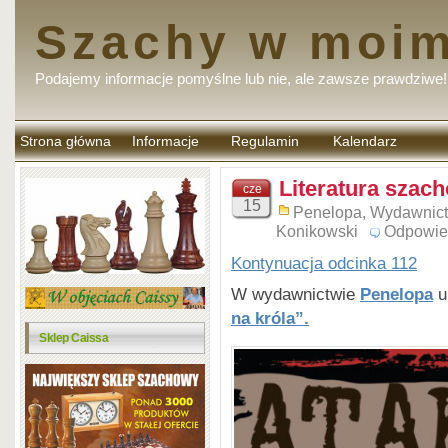
Szachy w moim
Podajemy informacje pomyślne lub nie, ale zawsze prawdziwe!
Strona główna
Informacje
Regulamin
Kalendarz
komentarzy
Literatura szac
cze
15
Penelopa
,
Wydawnic
Konikowski
Odpowie
Kontynuacja odcinka 112
W wydawnictwie
Penelopa
uk
na króla”.
Sklep Caissa