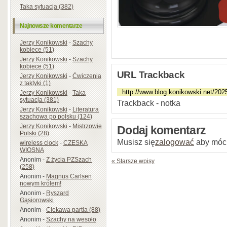
Taka sytuacja (382)
Najnowsze komentarze
Jerzy Konikowski
-
Szachy
kobiece (51)
Jerzy Konikowski
-
Szachy
kobiece (51)
URL Trackback
Jerzy Konikowski
-
Ćwiczenia
z taktyki (1)
Jerzy Konikowski
-
Taka
sytuacja (381)
Trackback - notka
Jerzy Konikowski
-
Literatura
szachowa po polsku (124)
Jerzy Konikowski
-
Mistrzowie
Dodaj komentarz
Polski (28)
Musisz się
zalogować
aby móc
wireless clock
-
CZESKA
WIOSNA
Anonim
-
Z życia PZSzach
« Starsze wpisy
(258)
Anonim
-
Magnus Carlsen
nowym królem!
Anonim
-
Ryszard
Gąsiorowski
Anonim
-
Ciekawa partia (88)
Anonim
-
Szachy na wesoło