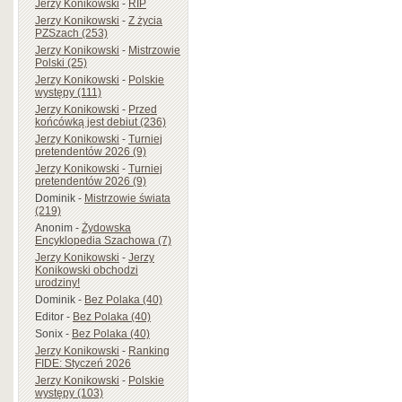
Jerzy Konikowski
-
RIP
Jerzy Konikowski
-
Z życia
PZSzach (253)
Jerzy Konikowski
-
Mistrzowie
Polski (25)
Jerzy Konikowski
-
Polskie
występy (111)
Jerzy Konikowski
-
Przed
końcówką jest debiut (236)
Jerzy Konikowski
-
Turniej
pretendentów 2026 (9)
Jerzy Konikowski
-
Turniej
pretendentów 2026 (9)
Dominik
-
Mistrzowie świata
(219)
Anonim
-
Żydowska
Encyklopedia Szachowa (7)
Jerzy Konikowski
-
Jerzy
Konikowski obchodzi
urodziny!
Dominik
-
Bez Polaka (40)
Editor
-
Bez Polaka (40)
Sonix
-
Bez Polaka (40)
Jerzy Konikowski
-
Ranking
FIDE: Styczeń 2026
Jerzy Konikowski
-
Polskie
występy (103)