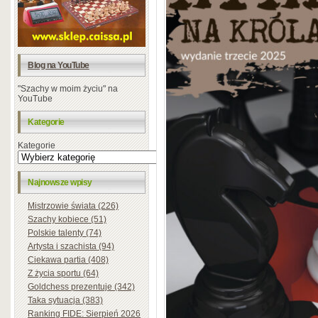
Blog na YouTube
"Szachy w moim życiu" na
YouTube
Kategorie
Kategorie
Najnowsze wpisy
Mistrzowie świata (226)
Szachy kobiece (51)
Polskie talenty (74)
Artysta i szachista (94)
Ciekawa partia (408)
Z życia sportu (64)
Goldchess prezentuje (342)
Taka sytuacja (383)
Ranking FIDE: Sierpień 2026