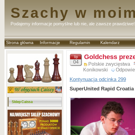
Szachy w moim
Podajemy informacje pomyślne lub nie, ale zawsze prawdziwe!
Strona główna
Informacje
Regulamin
Kalendarz
komentarzy
Goldchess preze
lip
04
Polskie zwycięstwa
Konikowski
Odpowie
Kontynuacja odcinka 299
SuperUnited Rapid Croatia 
Sklep Caissa