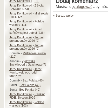
Dodaj komentarz
Jerzy Konikowski
-
RIP
Jerzy Konikowski
-
Z życia
Musisz się
zalogować
aby móc
PZSzach (253)
Jerzy Konikowski
-
Mistrzowie
« Starsze wpisy
Polski (25)
Jerzy Konikowski
-
Polskie
występy (111)
Jerzy Konikowski
-
Przed
końcówką jest debiut (236)
Jerzy Konikowski
-
Turniej
pretendentów 2026 (9)
Jerzy Konikowski
-
Turniej
pretendentów 2026 (9)
Dominik
-
Mistrzowie świata
(219)
Anonim
-
Żydowska
Encyklopedia Szachowa (7)
Jerzy Konikowski
-
Jerzy
Konikowski obchodzi
urodziny!
Dominik
-
Bez Polaka (40)
Editor
-
Bez Polaka (40)
Sonix
-
Bez Polaka (40)
Jerzy Konikowski
-
Ranking
FIDE: Styczeń 2026
Jerzy Konikowski
-
Polskie
występy (103)