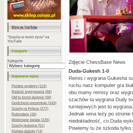
Blog na YouTube
"Szachy w moim życiu" na
YouTube
Kategorie
Kategorie
Zdjęcie ChessBase News
Duda-Gukesh 1-0
Najnowsze wpisy
Remis i wygrana Gukesha są 
ruchu nasz komputer gra bia
Polskie występy (119)
obu mamy remisy oraz wygra
Radość wygrywania (68)
GM to brzmi dumnie (58)
szachów ta wygrana Dudy to 
Goldchess prezentuje (343)
turniejowych jest to wygrana
Szachy w Polsce (277)
Jednak wina leży po stronie G
Rubinstein (26)
Mistrzowie świata (226)
niedokładność, co Duda wyko
Szachy kobiece (51)
Powiemy tu że szkoda tylko 
Polskie talenty (74)