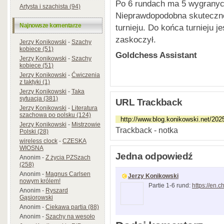
Po 6 rundach ma 5 wygranych
Artysta i szachista (94)
Nieprawdopodobna skutecznoś
Najnowsze komentarze
turnieju. Do końca turnieju je
zaskoczył.
Jerzy Konikowski
-
Szachy
kobiece (51)
Goldchess Assistant
Jerzy Konikowski
-
Szachy
kobiece (51)
Jerzy Konikowski
-
Ćwiczenia
z taktyki (1)
Jerzy Konikowski
-
Taka
sytuacja (381)
URL Trackback
Jerzy Konikowski
-
Literatura
szachowa po polsku (124)
Jerzy Konikowski
-
Mistrzowie
Trackback - notka
Polski (28)
wireless clock
-
CZESKA
WIOSNA
Jedna odpowiedź
Anonim
-
Z życia PZSzach
(258)
Anonim
-
Magnus Carlsen
Jerzy Konikowski
nowym królem!
Partie 1-6 rund:
https://en.
Anonim
-
Ryszard
Gąsiorowski
Anonim
-
Ciekawa partia (88)
Anonim
-
Szachy na wesoło