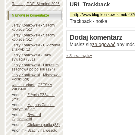
URL Trackback
Ranking FIDE: Sierpień 2026
Najnowsze komentarze
Trackback - notka
Jerzy Konikowski
-
Szachy
kobiece (51)
Jerzy Konikowski
-
Szachy
Dodaj komentarz
kobiece (51)
Musisz się
zalogować
aby móc
Jerzy Konikowski
-
Ćwiczenia
z taktyki (1)
Jerzy Konikowski
-
Taka
« Starsze wpisy
sytuacja (381)
Jerzy Konikowski
-
Literatura
szachowa po polsku (124)
Jerzy Konikowski
-
Mistrzowie
Polski (28)
wireless clock
-
CZESKA
WIOSNA
Anonim
-
Z życia PZSzach
(258)
Anonim
-
Magnus Carlsen
nowym królem!
Anonim
-
Ryszard
Gąsiorowski
Anonim
-
Ciekawa partia (88)
Anonim
-
Szachy na wesoło