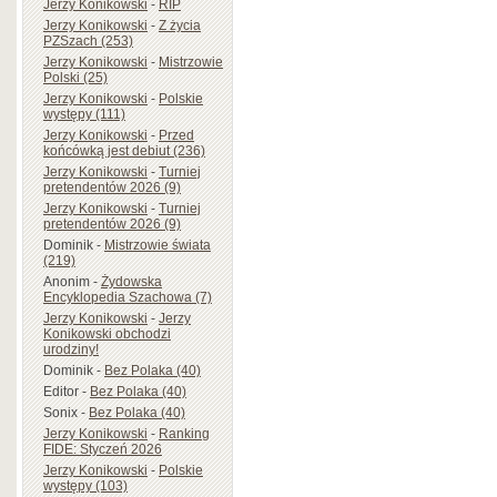
Jerzy Konikowski
-
RIP
Jerzy Konikowski
-
Z życia
PZSzach (253)
Jerzy Konikowski
-
Mistrzowie
Polski (25)
Jerzy Konikowski
-
Polskie
występy (111)
Jerzy Konikowski
-
Przed
końcówką jest debiut (236)
Jerzy Konikowski
-
Turniej
pretendentów 2026 (9)
Jerzy Konikowski
-
Turniej
pretendentów 2026 (9)
Dominik
-
Mistrzowie świata
(219)
Anonim
-
Żydowska
Encyklopedia Szachowa (7)
Jerzy Konikowski
-
Jerzy
Konikowski obchodzi
urodziny!
Dominik
-
Bez Polaka (40)
Editor
-
Bez Polaka (40)
Sonix
-
Bez Polaka (40)
Jerzy Konikowski
-
Ranking
FIDE: Styczeń 2026
Jerzy Konikowski
-
Polskie
występy (103)