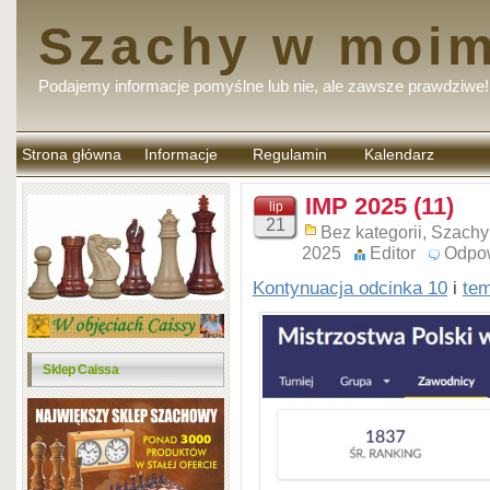
Szachy w moim
Podajemy informacje pomyślne lub nie, ale zawsze prawdziwe!
Strona główna
Informacje
Regulamin
Kalendarz
komentarzy
IMP 2025 (11)
lip
21
Bez kategorii
,
Szachy
2025
Editor
Odpo
Kontynuacja odcinka 10
i
te
Sklep Caissa