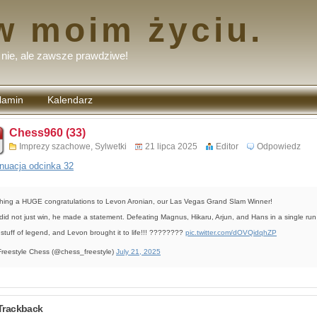
w moim życiu.
nie, ale zawsze prawdziwe!
lamin
Kalendarz
tarzy
Chess960 (33)
Imprezy szachowe
,
Sylwetki
21 lipca 2025
Editor
Odpowiedz
nuacja odcinka 32
hing a HUGE congratulations to Levon Aronian, our Las Vegas Grand Slam Winner!
did not just win, he made a statement. Defeating Magnus, Hikaru, Arjun, and Hans in a single run 
 stuff of legend, and Levon brought it to life!!! ????????
pic.twitter.com/dOVQidqhZP
reestyle Chess (@chess_freestyle)
July 21, 2025
Trackback