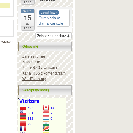
2026
WRZ
całodniowy
15
Olimpiada w
Samarkandzie
wt.
2026
Zobacz kalendarz
 wpisy »
Odnośniki
Zarejestruj się
Zaloguj się
Kanał
RSS
z wpisami
Kanał
RSS
z komentarzami
WordPress.org
Skąd przychodzą