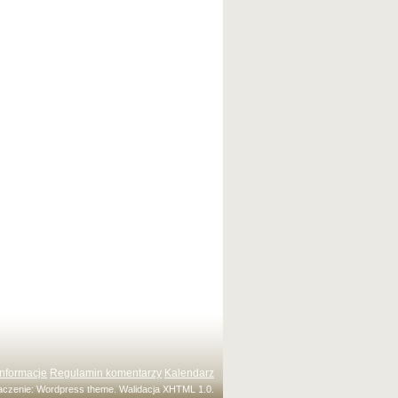
Informacje
Regulamin komentarzy
Kalendarz
maczenie:
Wordpress theme
. Walidacja
XHTML 1.0
.