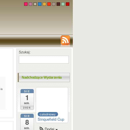
Szukaj:
Nadchodzące Wydarzenia
is
SIE
całodniowy
1
Dortmund
Sparkassen
sob.
2026
całodniowy
SIE
Sinquefield Cup
8
sob.
Dodaj