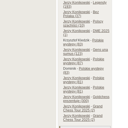
Jerzy Konikowski
-
Legendy
(193)
Jerzy Konikowski
-
Bez
Polaka (37)
Jerzy Konikowski
-
Polscy
szachiści (10)
Jerzy Konikowski
-
DME 2025
(1)
Krzysztof Kledzik
-
Polskie
występy (83)
Jerzy Konikowski
-
Gens una
sumus (123)
Jerzy Konikowski
-
Polskie
występy (87)
Dominik
-
Polskie występy
(83)
Jerzy Konikowski
-
Polskie
występy (81)
Jerzy Konikowski
-
Polskie
występy (81)
Jerzy Konikowski
-
Goldchess
prezentuje (300)
Jerzy Konikowski
-
Grand
Chess Tour 2025 (2)
Jerzy Konikowski
-
Grand
Chess Tour 2025 (2)