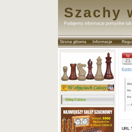
Szachy 
Podajemy informacje pomyślne lub 
Strona główna
Informacje
Regu
komen
lip
21
Konty
Wis
He 
the
Sklep Caissa
— F
URL 