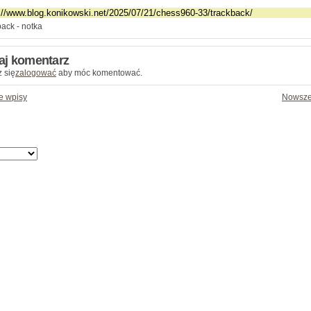
ack - notka
aj komentarz
 się
zalogować
aby móc komentować.
e wpisy
Nowsze