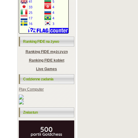
Ranking FIDE na żywo
Ranking FIDE mężczyzn
Ranking FIDE kobiet
Live Games
Codzienne zadania
Play Computer
Zwiastun