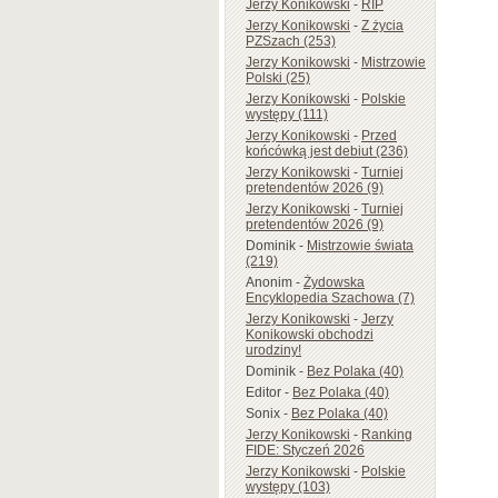
Jerzy Konikowski
-
RIP
Jerzy Konikowski
-
Z życia
PZSzach (253)
Jerzy Konikowski
-
Mistrzowie
Polski (25)
Jerzy Konikowski
-
Polskie
występy (111)
Jerzy Konikowski
-
Przed
końcówką jest debiut (236)
Jerzy Konikowski
-
Turniej
pretendentów 2026 (9)
Jerzy Konikowski
-
Turniej
pretendentów 2026 (9)
Dominik
-
Mistrzowie świata
(219)
Anonim
-
Żydowska
Encyklopedia Szachowa (7)
Jerzy Konikowski
-
Jerzy
Konikowski obchodzi
urodziny!
Dominik
-
Bez Polaka (40)
Editor
-
Bez Polaka (40)
Sonix
-
Bez Polaka (40)
Jerzy Konikowski
-
Ranking
FIDE: Styczeń 2026
Jerzy Konikowski
-
Polskie
występy (103)