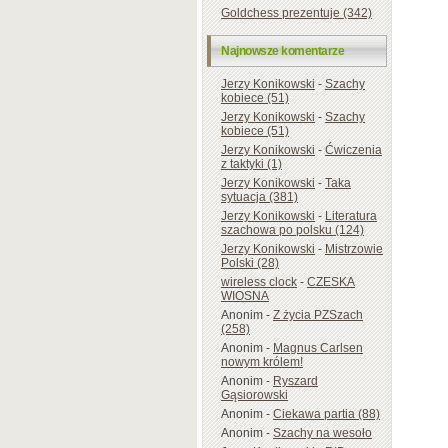
Goldchess prezentuje (342)
Najnowsze komentarze
Jerzy Konikowski
-
Szachy
kobiece (51)
Jerzy Konikowski
-
Szachy
kobiece (51)
Jerzy Konikowski
-
Ćwiczenia
z taktyki (1)
Jerzy Konikowski
-
Taka
sytuacja (381)
Jerzy Konikowski
-
Literatura
szachowa po polsku (124)
Jerzy Konikowski
-
Mistrzowie
Polski (28)
wireless clock
-
CZESKA
WIOSNA
Anonim
-
Z życia PZSzach
(258)
Anonim
-
Magnus Carlsen
nowym królem!
Anonim
-
Ryszard
Gąsiorowski
Anonim
-
Ciekawa partia (88)
Anonim
-
Szachy na wesoło