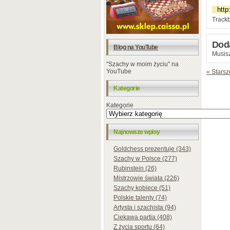
Trackb
Dod
Blog na YouTube
Musisz
"Szachy w moim życiu" na
YouTube
« Starsz
Kategorie
Kategorie
Najnowsze wpisy
Goldchess prezentuje (343)
Szachy w Polsce (277)
Rubinstein (26)
Mistrzowie świata (226)
Szachy kobiece (51)
Polskie talenty (74)
Artysta i szachista (94)
Ciekawa partia (408)
Z życia sportu (64)