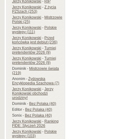
Jerzy Konikowski
-
RIP
Jerzy Konikowski
-
Z życia
PZSzach (253)
Jerzy Konikowski
-
Mistrzowie
Polski (25)
Jerzy Konikowski
-
Polskie
występy (111)
Jerzy Konikowski
-
Przed
końcówką jest debiut (236)
Jerzy Konikowski
-
Turniej
pretendentów 2026 (9)
Jerzy Konikowski
-
Turniej
pretendentów 2026 (9)
Dominik
-
Mistrzowie świata
(219)
Anonim
-
Żydowska
Encyklopedia Szachowa (7)
Jerzy Konikowski
-
Jerzy
Konikowski obchodzi
urodziny!
Dominik
-
Bez Polaka (40)
Editor
-
Bez Polaka (40)
Sonix
-
Bez Polaka (40)
Jerzy Konikowski
-
Ranking
FIDE: Styczeń 2026
Jerzy Konikowski
-
Polskie
występy (103)