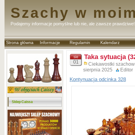
Szachy w moim
Podajemy informacje pomyślne lub nie, ale zawsze prawdziwe!
Strona główna
Informacje
Regulamin
Kalendarz
komentarzy
Taka sytuacja (3
sie
01
Ciekawostki szachow
sierpnia 2025
Editor
Kontynuacja odcinka 328
Sklep Caissa