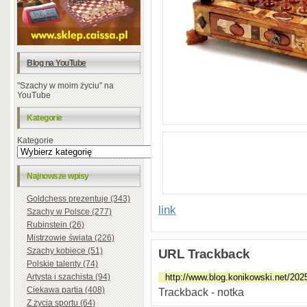
Blog na YouTube
"Szachy w moim życiu" na
YouTube
Kategorie
Kategorie
Najnowsze wpisy
Goldchess prezentuje (343)
link
Szachy w Polsce (277)
Rubinstein (26)
Mistrzowie świata (226)
Szachy kobiece (51)
URL Trackback
Polskie talenty (74)
Artysta i szachista (94)
Ciekawa partia (408)
Trackback - notka
Z życia sportu (64)