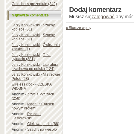
Goldchess prezentuje (342)
Dodaj komentarz
Najnowsze komentarze
Musisz się
zalogować
aby móc
Jerzy Konikowski
-
Szachy
« Starsze wpisy
kobiece (51)
Jerzy Konikowski
-
Szachy
kobiece (51)
Jerzy Konikowski
-
Ćwiczenia
z taktyki (1)
Jerzy Konikowski
-
Taka
sytuacja (381)
Jerzy Konikowski
-
Literatura
szachowa po polsku (124)
Jerzy Konikowski
-
Mistrzowie
Polski (28)
wireless clock
-
CZESKA
WIOSNA
Anonim
-
Z życia PZSzach
(258)
Anonim
-
Magnus Carlsen
nowym królem!
Anonim
-
Ryszard
Gąsiorowski
Anonim
-
Ciekawa partia (88)
Anonim
-
Szachy na wesoło