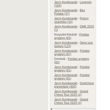
Jerzy Konikowski
-
Legendy
(193)
Jerzy Konikowski
-
Bez
Polaka (37)
Jerzy Konikowski
-
Polscy
szachiści (10)
Jerzy Konikowski
-
DME 2025
(1)
Krzysztof Kledzik
-
Polskie
występy (83)
Jerzy Konikowski
-
Gens una
sumus (123)
Jerzy Konikowski
-
Polskie
występy (87)
Dominik
-
Polskie występy
(83)
Jerzy Konikowski
-
Polskie
występy (81)
Jerzy Konikowski
-
Polskie
występy (81)
Jerzy Konikowski
-
Goldchess
prezentuje (300)
Jerzy Konikowski
-
Grand
Chess Tour 2025 (2)
Jerzy Konikowski
-
Grand
Chess Tour 2025 (2)