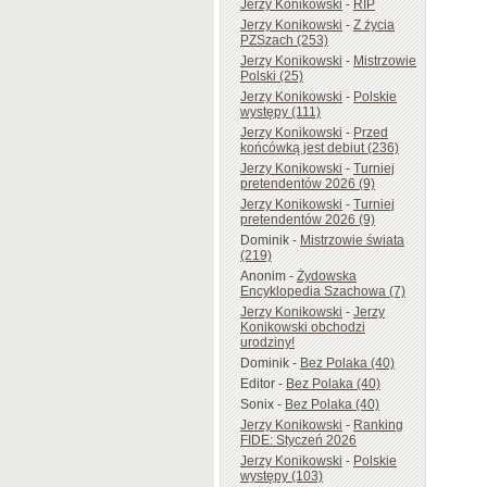
Jerzy Konikowski
-
RIP
Jerzy Konikowski
-
Z życia
PZSzach (253)
Jerzy Konikowski
-
Mistrzowie
Polski (25)
Jerzy Konikowski
-
Polskie
występy (111)
Jerzy Konikowski
-
Przed
końcówką jest debiut (236)
Jerzy Konikowski
-
Turniej
pretendentów 2026 (9)
Jerzy Konikowski
-
Turniej
pretendentów 2026 (9)
Dominik
-
Mistrzowie świata
(219)
Anonim
-
Żydowska
Encyklopedia Szachowa (7)
Jerzy Konikowski
-
Jerzy
Konikowski obchodzi
urodziny!
Dominik
-
Bez Polaka (40)
Editor
-
Bez Polaka (40)
Sonix
-
Bez Polaka (40)
Jerzy Konikowski
-
Ranking
FIDE: Styczeń 2026
Jerzy Konikowski
-
Polskie
występy (103)