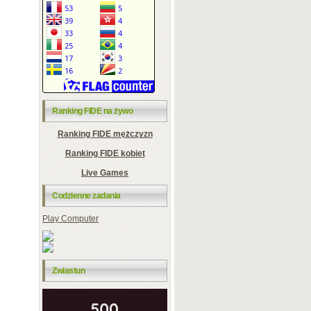
Ranking FIDE na żywo
Ranking FIDE mężczyzn
Ranking FIDE kobiet
Live Games
Codzienne zadania
Play Computer
Zwiastun