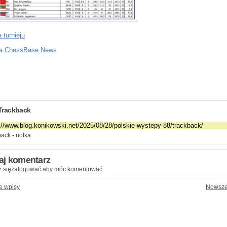
 turnieju
na ChessBase News
Trackback
ack - notka
aj komentarz
 się
zalogować
aby móc komentować.
e wpisy
Nowsze