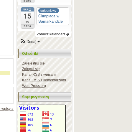
2026
WRZ
całodniowy
15
Olimpiada w
Samarkandzie
wt.
2026
Zobacz kalendarz
Dodaj
Odnośniki
Zarejestruj się
Zaloguj się
Kanał
RSS
z wpisami
Kanał
RSS
z komentarzami
WordPress.org
Skąd przychodzą
 wpisy »