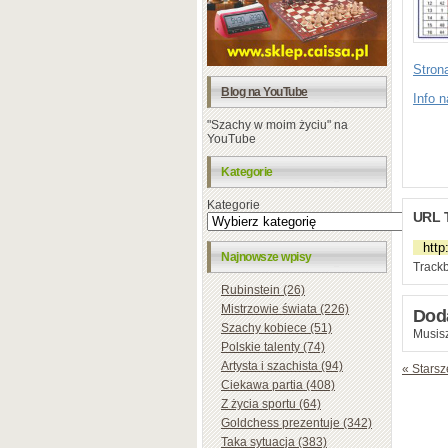
Strona
Blog na YouTube
Info 
"Szachy w moim życiu" na
YouTube
Kategorie
Kategorie
URL 
Najnowsze wpisy
Trackb
Rubinstein (26)
Mistrzowie świata (226)
Dod
Szachy kobiece (51)
Musisz
Polskie talenty (74)
Artysta i szachista (94)
« Starsz
Ciekawa partia (408)
Z życia sportu (64)
Goldchess prezentuje (342)
Taka sytuacja (383)