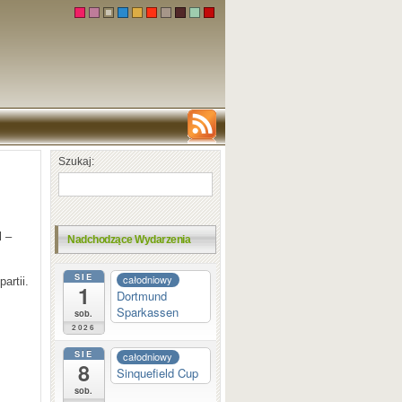
Szukaj:
l –
Nadchodzące Wydarzenia
SIE
całodniowy
artii.
1
Dortmund
Sparkassen
sob.
2026
SIE
całodniowy
8
Sinquefield Cup
sob.