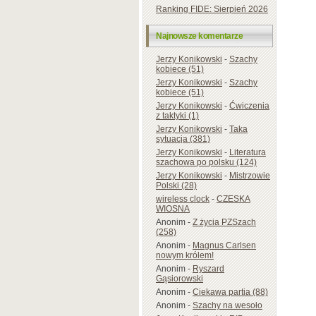
Ranking FIDE: Sierpień 2026
Najnowsze komentarze
Jerzy Konikowski
-
Szachy
kobiece (51)
Jerzy Konikowski
-
Szachy
kobiece (51)
Jerzy Konikowski
-
Ćwiczenia
z taktyki (1)
Jerzy Konikowski
-
Taka
sytuacja (381)
Jerzy Konikowski
-
Literatura
szachowa po polsku (124)
Jerzy Konikowski
-
Mistrzowie
Polski (28)
wireless clock
-
CZESKA
WIOSNA
Anonim
-
Z życia PZSzach
(258)
Anonim
-
Magnus Carlsen
nowym królem!
Anonim
-
Ryszard
Gąsiorowski
Anonim
-
Ciekawa partia (88)
Anonim
-
Szachy na wesoło