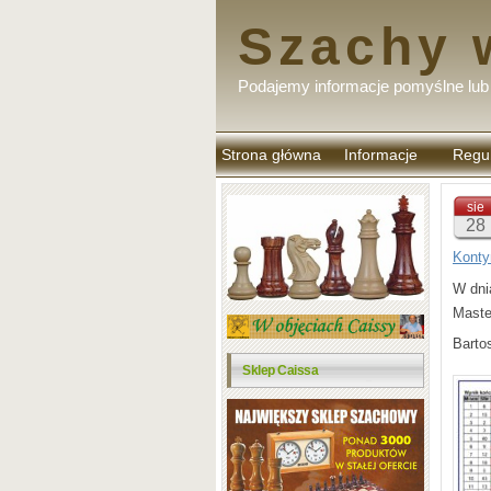
Szachy 
Podajemy informacje pomyślne lub 
Strona główna
Informacje
Regu
komen
sie
28
Konty
W dni
Maste
Barto
Sklep Caissa