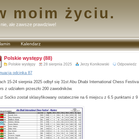
w moim życiu.
nie, ale zawsze prawdziwe!
lamin
Kalendarz
tarzy
Polskie występy (88)
Polskie występy
28 sierpnia 2025
Jerzy Konikowski
Odpowiedz
nuacja odcinka 87
ach 15-24 sierpnia 2025 odbył się 31st Abu Dhabi International Chess Festiva
rs z udziałem przeszło 200 zawodników.
sz Soćko został sklasyfikowany ostatecznie na 6 miejscu z 6.5 punktami z 9 p