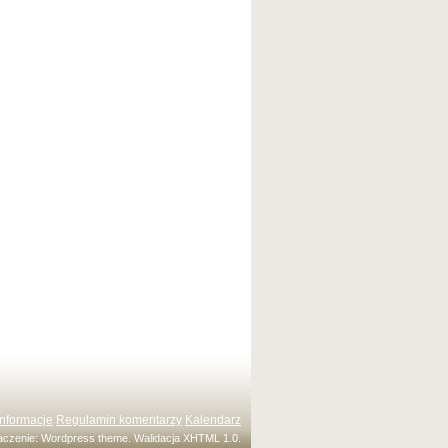
Informacje
Regulamin komentarzy
Kalendarz
maczenie:
Wordpress theme
. Walidacja
XHTML 1.0
.