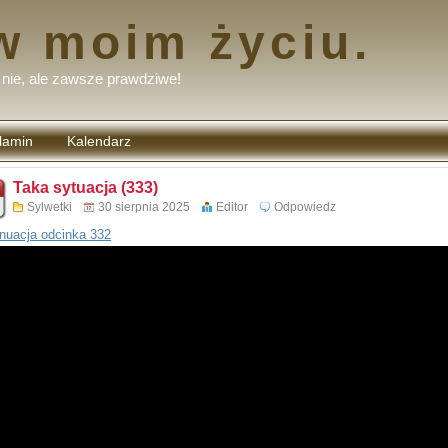
w moim życiu.
nie, ale zawsze prawdziwe!
lamin
Kalendarz
tarzy
Taka sytuacja (333)
Sylwetki
30 sierpnia 2025
Editor
Odpowiedz
nuacja odcinka 332