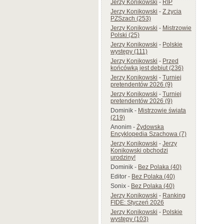
Jerzy Konikowski
-
RIP
Jerzy Konikowski
-
Z życia
PZSzach (253)
Jerzy Konikowski
-
Mistrzowie
Polski (25)
Jerzy Konikowski
-
Polskie
występy (111)
Jerzy Konikowski
-
Przed
końcówką jest debiut (236)
Jerzy Konikowski
-
Turniej
pretendentów 2026 (9)
Jerzy Konikowski
-
Turniej
pretendentów 2026 (9)
Dominik
-
Mistrzowie świata
(219)
Anonim
-
Żydowska
Encyklopedia Szachowa (7)
Jerzy Konikowski
-
Jerzy
Konikowski obchodzi
urodziny!
Dominik
-
Bez Polaka (40)
Editor
-
Bez Polaka (40)
Sonix
-
Bez Polaka (40)
Jerzy Konikowski
-
Ranking
FIDE: Styczeń 2026
Jerzy Konikowski
-
Polskie
występy (103)