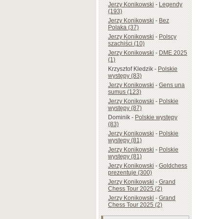
Jerzy Konikowski
-
Legendy
(193)
Jerzy Konikowski
-
Bez
Polaka (37)
Jerzy Konikowski
-
Polscy
szachiści (10)
Jerzy Konikowski
-
DME 2025
(1)
Krzysztof Kledzik
-
Polskie
występy (83)
Jerzy Konikowski
-
Gens una
sumus (123)
Jerzy Konikowski
-
Polskie
występy (87)
Dominik
-
Polskie występy
(83)
Jerzy Konikowski
-
Polskie
występy (81)
Jerzy Konikowski
-
Polskie
występy (81)
Jerzy Konikowski
-
Goldchess
prezentuje (300)
Jerzy Konikowski
-
Grand
Chess Tour 2025 (2)
Jerzy Konikowski
-
Grand
Chess Tour 2025 (2)