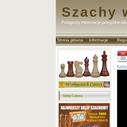
Szachy 
Podajemy informacje pomyślne lub 
Strona główna
Informacje
Regu
komen
sie
30
Konty
Sklep Caissa