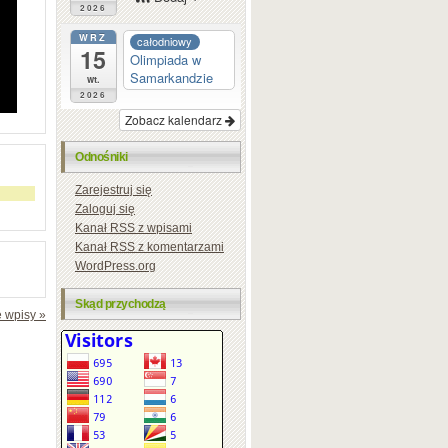
2026
WRZ
całodniowy
15
Olimpiada w
Samarkandzie
wt.
2026
Zobacz kalendarz
Odnośniki
Zarejestruj się
Zaloguj się
Kanał
RSS
z wpisami
Kanał
RSS
z komentarzami
WordPress.org
Skąd przychodzą
 wpisy »