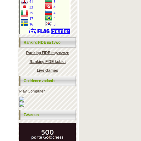
Ranking FIDE na żywo
Ranking FIDE mężczyzn
Ranking FIDE kobiet
Live Games
Codzienne zadania
Play Computer
Zwiastun