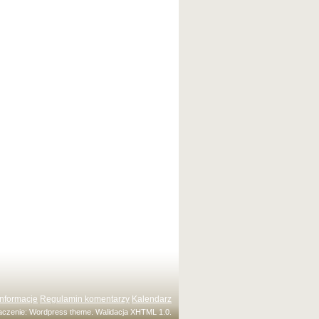
Informacje
Regulamin komentarzy
Kalendarz
maczenie:
Wordpress theme
. Walidacja
XHTML 1.0
.