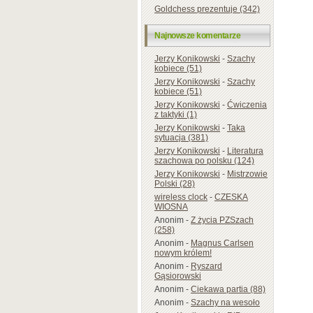
Goldchess prezentuje (342)
Najnowsze komentarze
Jerzy Konikowski
-
Szachy
kobiece (51)
Jerzy Konikowski
-
Szachy
kobiece (51)
Jerzy Konikowski
-
Ćwiczenia
z taktyki (1)
Jerzy Konikowski
-
Taka
sytuacja (381)
Jerzy Konikowski
-
Literatura
szachowa po polsku (124)
Jerzy Konikowski
-
Mistrzowie
Polski (28)
wireless clock
-
CZESKA
WIOSNA
Anonim
-
Z życia PZSzach
(258)
Anonim
-
Magnus Carlsen
nowym królem!
Anonim
-
Ryszard
Gąsiorowski
Anonim
-
Ciekawa partia (88)
Anonim
-
Szachy na wesoło