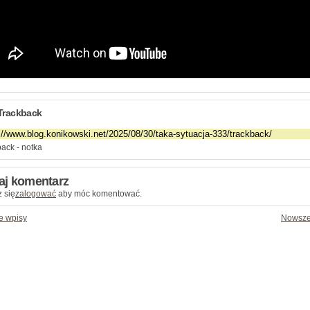
Trackback
ack - notka
aj komentarz
 się
zalogować
aby móc komentować.
e wpisy
Nowsze