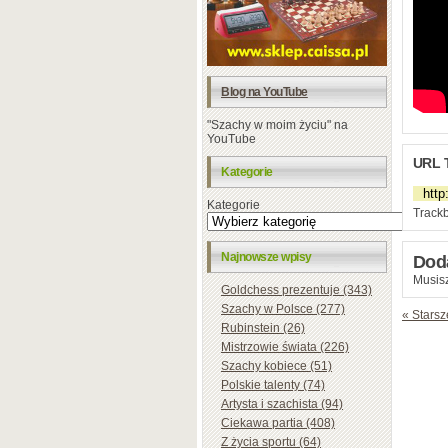
Blog na YouTube
"Szachy w moim życiu" na
YouTube
URL 
Kategorie
Kategorie
Trackb
Najnowsze wpisy
Dod
Musisz
Goldchess prezentuje (343)
Szachy w Polsce (277)
« Starsz
Rubinstein (26)
Mistrzowie świata (226)
Szachy kobiece (51)
Polskie talenty (74)
Artysta i szachista (94)
Ciekawa partia (408)
Z życia sportu (64)