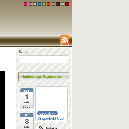
Szukaj:
Nadchodzące Wydarzenia
SIE
całodniowy
1
Dortmund
Sparkassen
sob.
2026
całodniowy
SIE
Sinquefield Cup
8
sob.
Dodaj