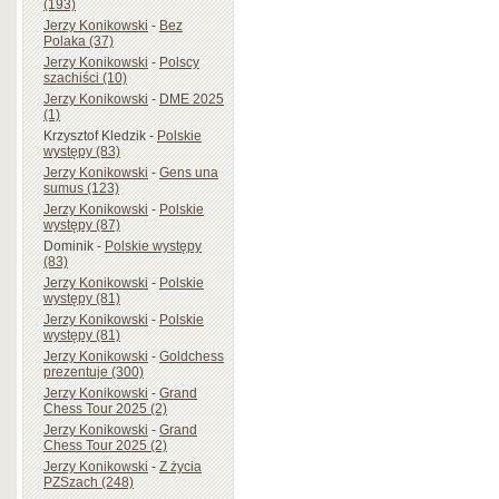
(193)
Jerzy Konikowski
-
Bez
Polaka (37)
Jerzy Konikowski
-
Polscy
szachiści (10)
Jerzy Konikowski
-
DME 2025
(1)
Krzysztof Kledzik
-
Polskie
występy (83)
Jerzy Konikowski
-
Gens una
sumus (123)
Jerzy Konikowski
-
Polskie
występy (87)
Dominik
-
Polskie występy
(83)
Jerzy Konikowski
-
Polskie
występy (81)
Jerzy Konikowski
-
Polskie
występy (81)
Jerzy Konikowski
-
Goldchess
prezentuje (300)
Jerzy Konikowski
-
Grand
Chess Tour 2025 (2)
Jerzy Konikowski
-
Grand
Chess Tour 2025 (2)
Jerzy Konikowski
-
Z życia
PZSzach (248)