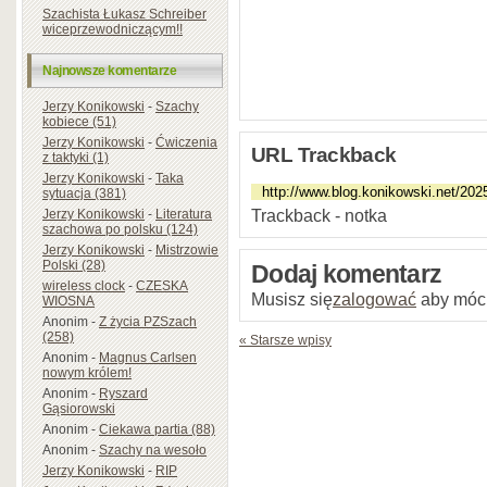
Szachista Łukasz Schreiber
wiceprzewodniczącym!!
Najnowsze komentarze
Jerzy Konikowski
-
Szachy
kobiece (51)
Jerzy Konikowski
-
Ćwiczenia
URL Trackback
z taktyki (1)
Jerzy Konikowski
-
Taka
sytuacja (381)
Trackback - notka
Jerzy Konikowski
-
Literatura
szachowa po polsku (124)
Jerzy Konikowski
-
Mistrzowie
Polski (28)
Dodaj komentarz
wireless clock
-
CZESKA
Musisz się
zalogować
aby móc
WIOSNA
Anonim
-
Z życia PZSzach
(258)
« Starsze wpisy
Anonim
-
Magnus Carlsen
nowym królem!
Anonim
-
Ryszard
Gąsiorowski
Anonim
-
Ciekawa partia (88)
Anonim
-
Szachy na wesoło
Jerzy Konikowski
-
RIP