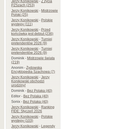
Jerzy Konikowski
-
Z życia
PZSzach (253)
Jerzy Konikowski
-
Mistrzowie
Polski (25)
Jerzy Konikowski
-
Polskie
występy (111)
Jerzy Konikowski
-
Przed
końcówką jest debiut (236)
Jerzy Konikowski
-
Turniej
pretendentów 2026 (9)
Jerzy Konikowski
-
Turniej
pretendentów 2026 (9)
Dominik
-
Mistrzowie świata
(219)
Anonim
-
Żydowska
Encyklopedia Szachowa (7)
Jerzy Konikowski
-
Jerzy
Konikowski obchodzi
urodziny!
Dominik
-
Bez Polaka (40)
Editor
-
Bez Polaka (40)
Sonix
-
Bez Polaka (40)
Jerzy Konikowski
-
Ranking
FIDE: Styczeń 2026
Jerzy Konikowski
-
Polskie
występy (103)
Jerzy Konikowski
-
Legendy