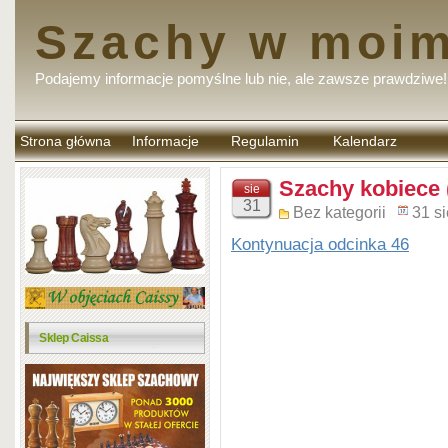
Szachy w moim
Podajemy informacje pomyślne lub nie, ale zawsze prawdziwe!
Strona główna
Informacje
Regulamin
Kalendarz
komentarzy
Szachy kobiece 
sie
31
Bez kategorii
31 s
Kontynuacja odcinka 46
Sklep Caissa