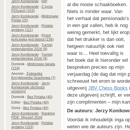
Jerzy Konikowski
-
RIP
al die mooie schaakboeken.
Jerzy Konikowski
-
Z życia
Niets is minder waar. Van
PZSzach (253)
Jerzy Konikowski
-
Mistrzowie
het verhaal dat pensionado’s
Polski (25)
in een gat vallen, heb ik nog
Jerzy Konikowski
-
Polskie
występy (111)
weinig gemerkt, het lijkt erop
Jerzy Konikowski
-
Przed
dat het drukker is dan ooit,
końcówką jest debiut (236)
Jerzy Konikowski
-
Turniej
hetgeen natuurlijk ook niet
pretendentów 2026 (9)
waar is… Heel toevallig is
Jerzy Konikowski
-
Turniej
pretendentów 2026 (9)
het boek dat ik hieronder wil
Dominik
-
Mistrzowie świata
bespreken precies op mijn
(219)
verjaardag (de dag dat mijn 
Anonim
-
Żydowska
Encyklopedia Szachowa (7)
schreeuwt het erom te worde
Jerzy Konikowski
-
Jerzy
uitgeverij
JBV Chess Books
i
Konikowski obchodzi
urodziny!
deze uitgeverij schrijft, er 
Dominik
-
Bez Polaka (40)
zijn complimenten – mijn kan
Editor
-
Bez Polaka (40)
Sonix
-
Bez Polaka (40)
De auteurs: Jerzy Koniko
Jerzy Konikowski
-
Ranking
FIDE: Styczeń 2026
Voordat ik inhoudelijk inga 
Jerzy Konikowski
-
Polskie
weten wie de auteurs zijn. Het
występy (103)