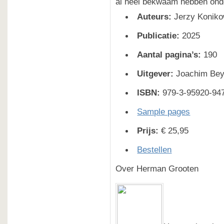
al heel bekwaam hebben ond
Auteurs:
Jerzy Konik
Publicatie:
2025
Aantal pagina’s:
190
Uitgever:
Joachim Bey
ISBN:
979-3-95920-94
Sample pages
Prijs:
€ 25,95
Bestellen
Over Herman Grooten