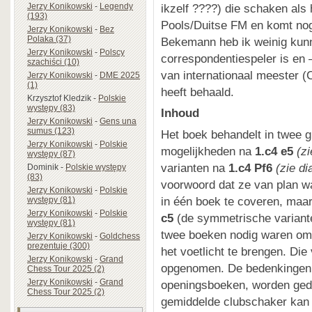
ikzelf ????) die schaken als
Jerzy Konikowski
-
Legendy
(193)
Pools/Duitse FM en komt nog 
Jerzy Konikowski
-
Bez
Polaka (37)
Bekemann heb ik weinig kunn
Jerzy Konikowski
-
Polscy
correspondentiespeler is en –
szachiści (10)
van internationaal meester
Jerzy Konikowski
-
DME 2025
(1)
heeft behaald.
Krzysztof Kledzik
-
Polskie
występy (83)
Inhoud
Jerzy Konikowski
-
Gens una
sumus (123)
Het boek behandelt in twee g
Jerzy Konikowski
-
Polskie
mogelijkheden na
1.c4 e5
(z
występy (87)
varianten na
1.c4 Pf6
(zie d
Dominik
-
Polskie występy
(83)
voorwoord dat ze van plan wa
Jerzy Konikowski
-
Polskie
in één boek te coveren, maa
występy (81)
Jerzy Konikowski
-
Polskie
c5
(de symmetrische variante
występy (81)
twee boeken nodig waren om 
Jerzy Konikowski
-
Goldchess
prezentuje (300)
het voetlicht te brengen. Die
Jerzy Konikowski
-
Grand
opgenomen. De bedenkingen d
Chess Tour 2025 (2)
Jerzy Konikowski
-
Grand
openingsboeken, worden ged
Chess Tour 2025 (2)
gemiddelde clubschaker kan 