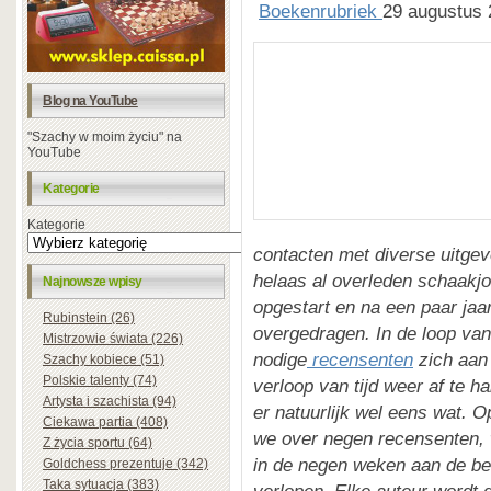
Boekenrubriek
29 augustus 
Blog na YouTube
"Szachy w moim życiu" na
YouTube
Kategorie
Kategorie
contacten met diverse uitgeve
helaas al overleden schaakjo
Najnowsze wpisy
opgestart en na een paar jaar
Rubinstein (26)
overgedragen. In de loop van
Mistrzowie świata (226)
nodige
recensenten
zich aan
Szachy kobiece (51)
Polskie talenty (74)
verloop van tijd weer af te 
Artysta i szachista (94)
er natuurlijk wel eens wat. 
Ciekawa partia (408)
we over negen recensenten, 
Z życia sportu (64)
in de negen weken aan de beu
Goldchess prezentuje (342)
Taka sytuacja (383)