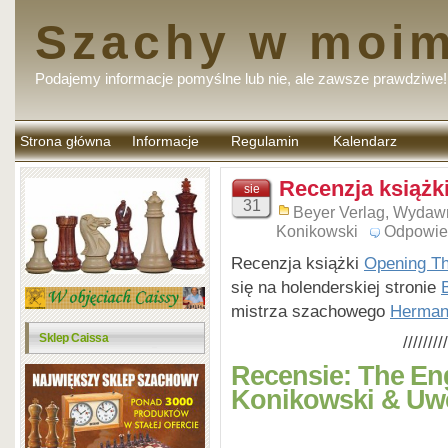
Szachy w moim
Podajemy informacje pomyślne lub nie, ale zawsze prawdziwe!
Strona główna
Informacje
Regulamin
Kalendarz
komentarzy
Recenzja książk
sie
31
Beyer Verlag
,
Wydawn
Konikowski
Odpowie
Recenzja książki
Opening Th
się na holenderskiej stronie
mistrza szachowego
Herman
Sklep Caissa
/////////
Recensie: The En
Konikowski & U