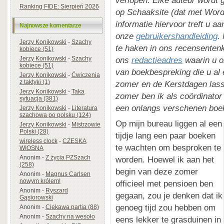
verlopen. Elke auteur wordt ge
Ranking FIDE: Sierpień 2026
op Schaaksite (dat met Word
informatie hiervoor treft u a
Najnowsze komentarze
onze
gebruikershandleiding
.
Jerzy Konikowski
-
Szachy
te haken in ons recensentenk
kobiece (51)
Jerzy Konikowski
-
Szachy
ons
redactieadres
waarin u o
kobiece (51)
van boekbespreking die u al 
Jerzy Konikowski
-
Ćwiczenia
z taktyki (1)
zomer en de Kerstdagen lass
Jerzy Konikowski
-
Taka
zomer ben ik als coördinator
sytuacja (381)
een onlangs verschenen boe
Jerzy Konikowski
-
Literatura
szachowa po polsku (124)
Op mijn bureau liggen al een
Jerzy Konikowski
-
Mistrzowie
Polski (28)
tijdje lang een paar boeken
wireless clock
-
CZESKA
te wachten om besproken te
WIOSNA
Anonim
-
Z życia PZSzach
worden. Hoewel ik aan het
(258)
begin van deze zomer
Anonim
-
Magnus Carlsen
nowym królem!
officieel met pensioen ben
Anonim
-
Ryszard
gegaan, zou je denken dat ik
Gąsiorowski
genoeg tijd zou hebben om
Anonim
-
Ciekawa partia (88)
Anonim
-
Szachy na wesoło
eens lekker te grasduinen in