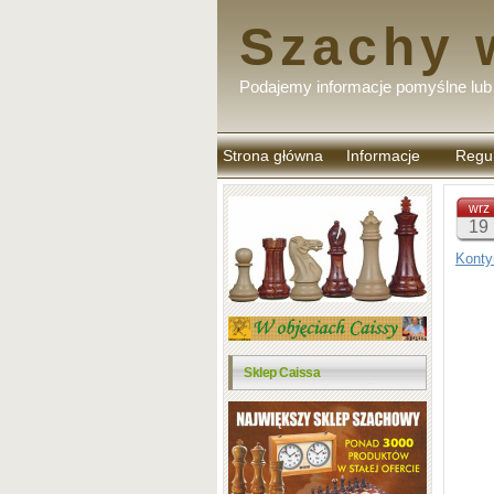
Szachy 
Podajemy informacje pomyślne lub 
Strona główna
Informacje
Regu
komen
wrz
19
Konty
Sklep Caissa