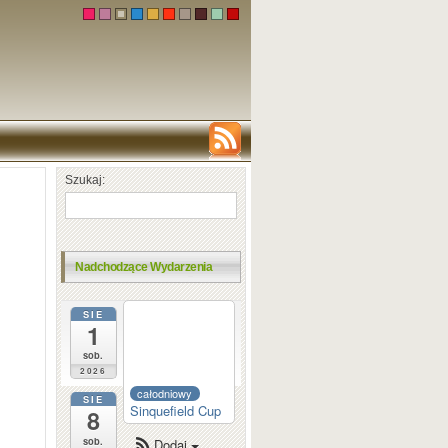
Szukaj:
Nadchodzące Wydarzenia
SIE
całodniowy
1
Dortmund
Sparkassen
sob.
2026
całodniowy
SIE
Sinquefield Cup
8
sob.
Dodaj