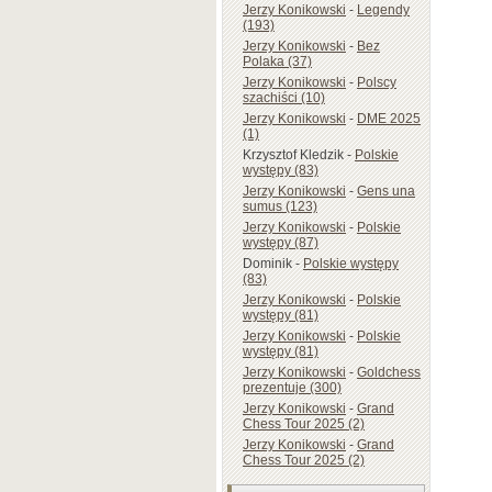
Jerzy Konikowski
-
Legendy
(193)
Jerzy Konikowski
-
Bez
Polaka (37)
Jerzy Konikowski
-
Polscy
szachiści (10)
Jerzy Konikowski
-
DME 2025
(1)
Krzysztof Kledzik
-
Polskie
występy (83)
Jerzy Konikowski
-
Gens una
sumus (123)
Jerzy Konikowski
-
Polskie
występy (87)
Dominik
-
Polskie występy
(83)
Jerzy Konikowski
-
Polskie
występy (81)
Jerzy Konikowski
-
Polskie
występy (81)
Jerzy Konikowski
-
Goldchess
prezentuje (300)
Jerzy Konikowski
-
Grand
Chess Tour 2025 (2)
Jerzy Konikowski
-
Grand
Chess Tour 2025 (2)