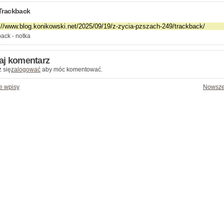
Trackback
ack - notka
aj komentarz
 się
zalogować
aby móc komentować.
e wpisy
Nowsze