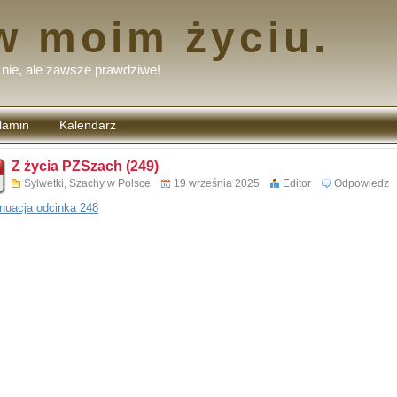
w moim życiu.
nie, ale zawsze prawdziwe!
lamin
Kalendarz
tarzy
Z życia PZSzach (249)
Sylwetki
,
Szachy w Polsce
19 września 2025
Editor
Odpowiedz
nuacja odcinka 248