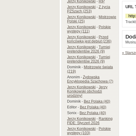
Jerzy Konikowski
-
RIP
URL 
Jerzy Konikowski
-
Z życia
PZSzach (253)
Jerzy Konikowski
-
Mistrzowie
Polski (25)
Trackb
Jerzy Konikowski
-
Polskie
występy (111)
Dod
Jerzy Konikowski
-
Przed
końcówką jest debiut (236)
Musisz
Jerzy Konikowski
-
Turniej
pretendentów 2026 (9)
« Starsz
Jerzy Konikowski
-
Turniej
pretendentów 2026 (9)
Dominik
-
Mistrzowie świata
(219)
Anonim
-
Żydowska
Encyklopedia Szachowa (7)
Jerzy Konikowski
-
Jerzy
Konikowski obchodzi
urodziny!
Dominik
-
Bez Polaka (40)
Editor
-
Bez Polaka (40)
Sonix
-
Bez Polaka (40)
Jerzy Konikowski
-
Ranking
FIDE: Styczeń 2026
Jerzy Konikowski
-
Polskie
występy (103)