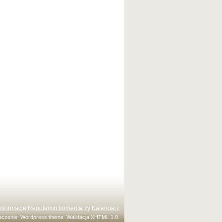
Informacje
Regulamin komentarzy
Kalendarz
maczenie:
Wordpress theme
. Walidacja
XHTML 1.0
.