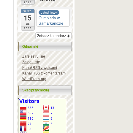
2026
WRZ
całodniowy
15
Olimpiada w
Samarkandzie
wt.
2026
Zobacz kalendarz
Odnośniki
Zarejestruj się
Zaloguj się
Kanał
RSS
z wpisami
Kanał
RSS
z komentarzami
WordPress.org
Skąd przychodzą