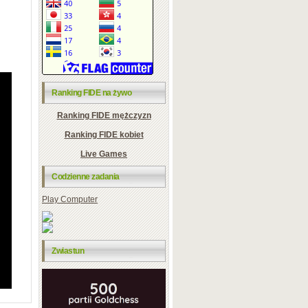
Ranking FIDE na żywo
Ranking FIDE mężczyzn
Ranking FIDE kobiet
Live Games
Codzienne zadania
Play Computer
Zwiastun