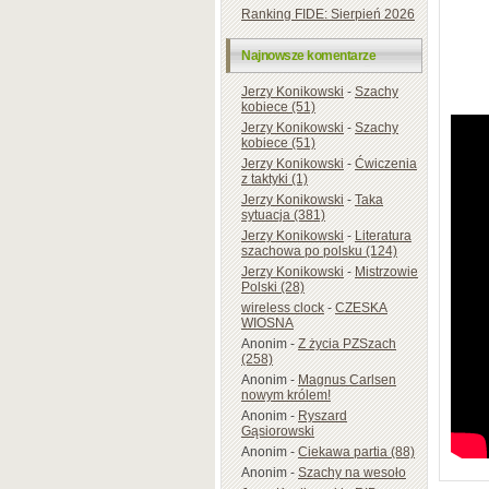
Ranking FIDE: Sierpień 2026
Najnowsze komentarze
Jerzy Konikowski
-
Szachy
kobiece (51)
Jerzy Konikowski
-
Szachy
kobiece (51)
Jerzy Konikowski
-
Ćwiczenia
z taktyki (1)
Jerzy Konikowski
-
Taka
sytuacja (381)
Jerzy Konikowski
-
Literatura
szachowa po polsku (124)
Jerzy Konikowski
-
Mistrzowie
Polski (28)
wireless clock
-
CZESKA
WIOSNA
Anonim
-
Z życia PZSzach
(258)
Anonim
-
Magnus Carlsen
nowym królem!
Anonim
-
Ryszard
Gąsiorowski
Anonim
-
Ciekawa partia (88)
Anonim
-
Szachy na wesoło