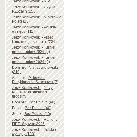
Jerzy Konikowski
-
RIP
Jerzy Konikowski
-
Z życia
PZSzach (253)
Jerzy Konikowski
-
Mistrzowie
Polski (25)
Jerzy Konikowski
-
Polskie
występy (111)
Jerzy Konikowski
-
Przed
końcówką jest debiut (236)
Jerzy Konikowski
-
Turniej
pretendentów 2026 (9)
Jerzy Konikowski
-
Turniej
pretendentów 2026 (9)
Dominik
-
Mistrzowie świata
(219)
Anonim
-
Żydowska
Encyklopedia Szachowa (7)
Jerzy Konikowski
-
Jerzy
Konikowski obchodzi
urodziny!
Dominik
-
Bez Polaka (40)
Editor
-
Bez Polaka (40)
Sonix
-
Bez Polaka (40)
Jerzy Konikowski
-
Ranking
FIDE: Styczeń 2026
Jerzy Konikowski
-
Polskie
występy (103)