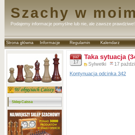
Szachy w moim
Podajemy informacje pomyślne lub nie, ale zawsze prawdziwe!
Strona główna
Informacje
Regulamin
Kalendarz
komentarzy
Taka sytuacja (3
paź
17
Sylwetki
17 paździ
Kontynuacja odcinka 342
Sklep Caissa