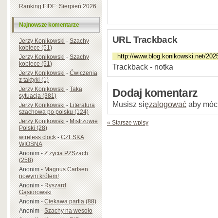
Ranking FIDE: Sierpień 2026
Najnowsze komentarze
URL Trackback
Jerzy Konikowski
-
Szachy
kobiece (51)
Jerzy Konikowski
-
Szachy
kobiece (51)
Trackback - notka
Jerzy Konikowski
-
Ćwiczenia
z taktyki (1)
Jerzy Konikowski
-
Taka
Dodaj komentarz
sytuacja (381)
Musisz się
zalogować
aby móc
Jerzy Konikowski
-
Literatura
szachowa po polsku (124)
Jerzy Konikowski
-
Mistrzowie
« Starsze wpisy
Polski (28)
wireless clock
-
CZESKA
WIOSNA
Anonim
-
Z życia PZSzach
(258)
Anonim
-
Magnus Carlsen
nowym królem!
Anonim
-
Ryszard
Gąsiorowski
Anonim
-
Ciekawa partia (88)
Anonim
-
Szachy na wesoło