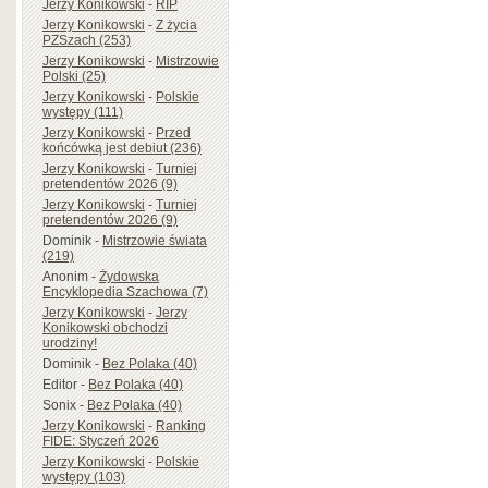
Jerzy Konikowski
-
RIP
Jerzy Konikowski
-
Z życia
PZSzach (253)
Jerzy Konikowski
-
Mistrzowie
Polski (25)
Jerzy Konikowski
-
Polskie
występy (111)
Jerzy Konikowski
-
Przed
końcówką jest debiut (236)
Jerzy Konikowski
-
Turniej
pretendentów 2026 (9)
Jerzy Konikowski
-
Turniej
pretendentów 2026 (9)
Dominik
-
Mistrzowie świata
(219)
Anonim
-
Żydowska
Encyklopedia Szachowa (7)
Jerzy Konikowski
-
Jerzy
Konikowski obchodzi
urodziny!
Dominik
-
Bez Polaka (40)
Editor
-
Bez Polaka (40)
Sonix
-
Bez Polaka (40)
Jerzy Konikowski
-
Ranking
FIDE: Styczeń 2026
Jerzy Konikowski
-
Polskie
występy (103)