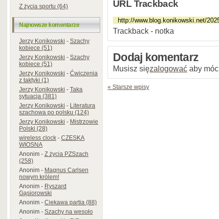
URL Trackback
Z życia sportu (64)
Najnowsze komentarze
Trackback - notka
Jerzy Konikowski
-
Szachy
kobiece (51)
Dodaj komentarz
Jerzy Konikowski
-
Szachy
kobiece (51)
Musisz się
zalogować
aby móc
Jerzy Konikowski
-
Ćwiczenia
z taktyki (1)
« Starsze wpisy
Jerzy Konikowski
-
Taka
sytuacja (381)
Jerzy Konikowski
-
Literatura
szachowa po polsku (124)
Jerzy Konikowski
-
Mistrzowie
Polski (28)
wireless clock
-
CZESKA
WIOSNA
Anonim
-
Z życia PZSzach
(258)
Anonim
-
Magnus Carlsen
nowym królem!
Anonim
-
Ryszard
Gąsiorowski
Anonim
-
Ciekawa partia (88)
Anonim
-
Szachy na wesoło