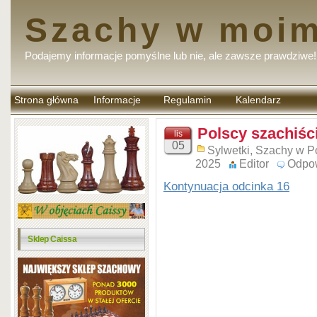
Szachy w moim
Podajemy informacje pomyślne lub nie, ale zawsze prawdziwe!
Strona główna
Informacje
Regulamin
Kalendarz
komentarzy
Polscy szachiści
lis
05
Sylwetki
,
Szachy w P
2025
Editor
Odpo
Kontynuacja odcinka 16
Sklep Caissa