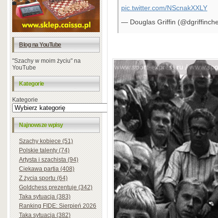
pic.twitter.com/NScnakXXLY
— Douglas Griffin (@dgriffinch
Blog na YouTube
"Szachy w moim życiu" na
YouTube
Kategorie
Kategorie
Najnowsze wpisy
Szachy kobiece (51)
Polskie talenty (74)
Artysta i szachista (94)
Ciekawa partia (408)
Z życia sportu (64)
Goldchess prezentuje (342)
Taka sytuacja (383)
Ranking FIDE: Sierpień 2026
Taka sytuacja (382)