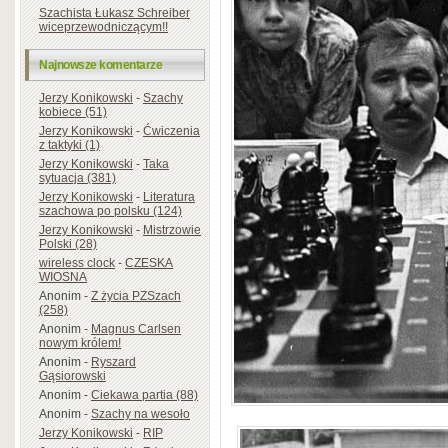
Szachista Łukasz Schreiber
wiceprzewodniczącym!!
Najnowsze komentarze
Jerzy Konikowski
-
Szachy
kobiece (51)
Jerzy Konikowski
-
Ćwiczenia
z taktyki (1)
Jerzy Konikowski
-
Taka
sytuacja (381)
Jerzy Konikowski
-
Literatura
szachowa po polsku (124)
Jerzy Konikowski
-
Mistrzowie
Polski (28)
wireless clock
-
CZESKA
WIOSNA
Anonim
-
Z życia PZSzach
(258)
Anonim
-
Magnus Carlsen
nowym królem!
Anonim
-
Ryszard
Gąsiorowski
Anonim
-
Ciekawa partia (88)
Anonim
-
Szachy na wesoło
Jerzy Konikowski
-
RIP