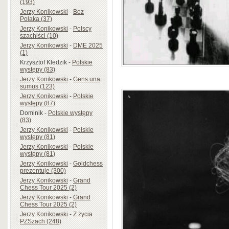
(193)
Jerzy Konikowski
-
Bez
Polaka (37)
Jerzy Konikowski
-
Polscy
szachiści (10)
Jerzy Konikowski
-
DME 2025
(1)
Krzysztof Kledzik
-
Polskie
występy (83)
Jerzy Konikowski
-
Gens una
sumus (123)
Jerzy Konikowski
-
Polskie
występy (87)
Dominik
-
Polskie występy
(83)
Jerzy Konikowski
-
Polskie
występy (81)
Jerzy Konikowski
-
Polskie
występy (81)
Jerzy Konikowski
-
Goldchess
prezentuje (300)
Jerzy Konikowski
-
Grand
Chess Tour 2025 (2)
Jerzy Konikowski
-
Grand
Chess Tour 2025 (2)
Jerzy Konikowski
-
Z życia
PZSzach (248)