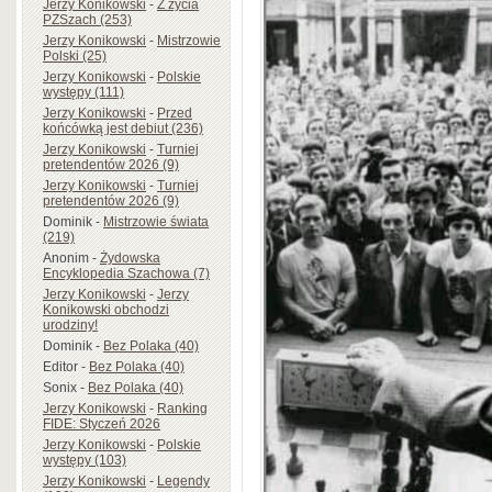
Jerzy Konikowski
-
Z życia
PZSzach (253)
Jerzy Konikowski
-
Mistrzowie
Polski (25)
Jerzy Konikowski
-
Polskie
występy (111)
Jerzy Konikowski
-
Przed
końcówką jest debiut (236)
Jerzy Konikowski
-
Turniej
pretendentów 2026 (9)
Jerzy Konikowski
-
Turniej
pretendentów 2026 (9)
Dominik
-
Mistrzowie świata
(219)
Anonim
-
Żydowska
Encyklopedia Szachowa (7)
Jerzy Konikowski
-
Jerzy
Konikowski obchodzi
urodziny!
Dominik
-
Bez Polaka (40)
Editor
-
Bez Polaka (40)
Sonix
-
Bez Polaka (40)
Jerzy Konikowski
-
Ranking
FIDE: Styczeń 2026
Jerzy Konikowski
-
Polskie
występy (103)
Jerzy Konikowski
-
Legendy