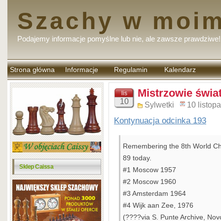
Szachy w moim
Podajemy informacje pomyślne lub nie, ale zawsze prawdziwe!
Strona główna
Informacje
Regulamin
Kalendarz
komentarzy
Mistrzowie świat
lis
10
Sylwetki
10 listop
Kontynuacja odcinka 193
Remembering the 8th World Cha
89 today.
Sklep Caissa
#1 Moscow 1957
#2 Moscow 1960
#3 Amsterdam 1964
#4 Wijk aan Zee, 1976
(????via S. Punte Archive, Novo