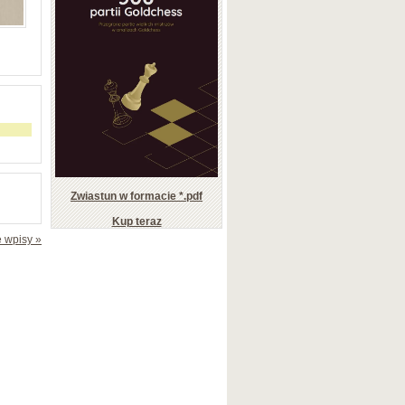
Zwiastun w formacie *.pdf
Kup teraz
 wpisy »