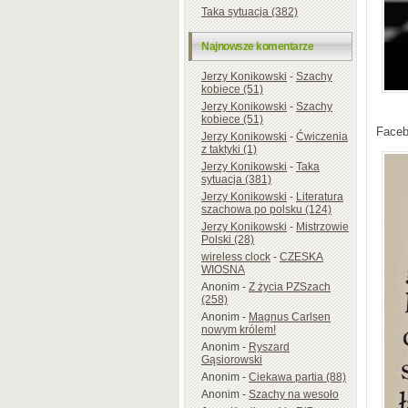
Taka sytuacja (382)
Najnowsze komentarze
Jerzy Konikowski
-
Szachy
kobiece (51)
Jerzy Konikowski
-
Szachy
kobiece (51)
Face
Jerzy Konikowski
-
Ćwiczenia
z taktyki (1)
Jerzy Konikowski
-
Taka
sytuacja (381)
Jerzy Konikowski
-
Literatura
szachowa po polsku (124)
Jerzy Konikowski
-
Mistrzowie
Polski (28)
wireless clock
-
CZESKA
WIOSNA
Anonim
-
Z życia PZSzach
(258)
Anonim
-
Magnus Carlsen
nowym królem!
Anonim
-
Ryszard
Gąsiorowski
Anonim
-
Ciekawa partia (88)
Anonim
-
Szachy na wesoło