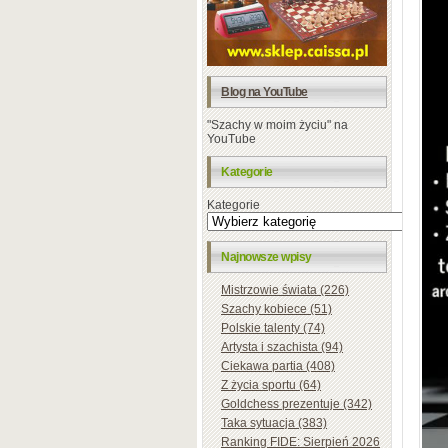
Blog na YouTube
"Szachy w moim życiu" na
YouTube
Kategorie
Kategorie
Najnowsze wpisy
Mistrzowie świata (226)
Szachy kobiece (51)
Polskie talenty (74)
Artysta i szachista (94)
Ciekawa partia (408)
Z życia sportu (64)
Goldchess prezentuje (342)
Taka sytuacja (383)
Ranking FIDE: Sierpień 2026