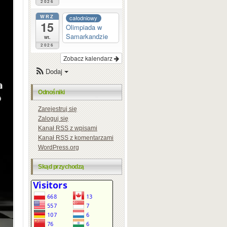
2026
WRZ
całodniowy
15
Olimpiada w
Samarkandzie
wt.
2026
Zobacz kalendarz
Dodaj
Odnośniki
Zarejestruj się
Zaloguj się
Kanał
RSS
z wpisami
Kanał
RSS
z komentarzami
WordPress.org
Skąd przychodzą