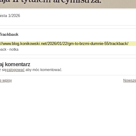
ista 1/2026
Trackback
ack - notka
aj komentarz
 się
zalogować
aby móc komentować.
e wpisy
Nowsze