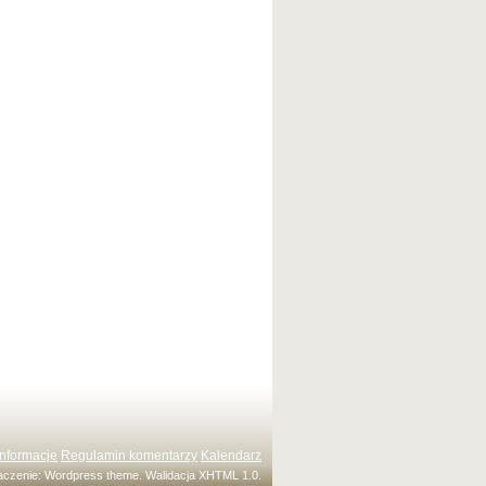
Informacje
Regulamin komentarzy
Kalendarz
maczenie:
Wordpress theme
. Walidacja
XHTML 1.0
.