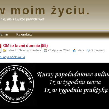
w moim życiu.
nie, ale zawsze prawdziwe!
lamin
Kalendarz
tarzy
GM to brzmi dumnie (55)
Sylwetki
,
Szachy w Polsce
22 stycznia 2026
Editor
Odpowiedz
nuacja odcinka 54