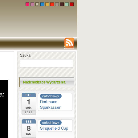
Szukaj:
Nadchodzące Wydarzenia
SIE
całodniowy
1
Dortmund
Sparkassen
sob.
2026
SIE
całodniowy
8
Sinquefield Cup
sob.