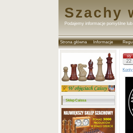
Szachy 
Podajemy informacje pomyślne lub 
Strona główna
Informacje
Regu
komen
sty
22
Konty
Sklep Caissa