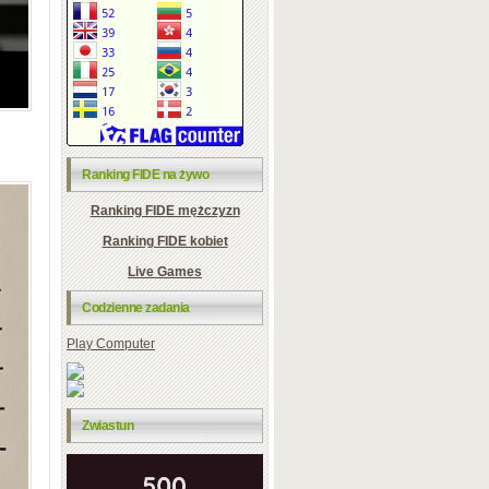
Ranking FIDE na żywo
Ranking FIDE mężczyzn
Ranking FIDE kobiet
Live Games
Codzienne zadania
Play Computer
Zwiastun