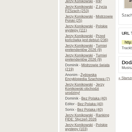
Jerzy Konikowski
-
RIP
Jerzy Konikowski
-
Z życia
PZSzach (253)
Szach
Jerzy Konikowski
-
Mistrzowie
Polski (25)
Jerzy Konikowski
-
Polskie
występy (111)
URL 
Jerzy Konikowski
-
Przed
końcówką jest debiut (236)
Jerzy Konikowski
-
Turniej
Trackb
pretendentów 2026 (9)
Jerzy Konikowski
-
Turniej
pretendentów 2026 (9)
Dod
Dominik
-
Mistrzowie świata
Musisz
(219)
Anonim
-
Żydowska
« Starsz
Encyklopedia Szachowa (7)
Jerzy Konikowski
-
Jerzy
Konikowski obchodzi
urodziny!
Dominik
-
Bez Polaka (40)
Editor
-
Bez Polaka (40)
Sonix
-
Bez Polaka (40)
Jerzy Konikowski
-
Ranking
FIDE: Styczeń 2026
Jerzy Konikowski
-
Polskie
występy (103)