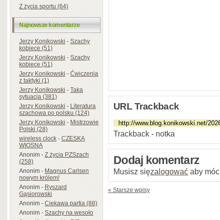
Z życia sportu (64)
Najnowsze komentarze
Jerzy Konikowski
-
Szachy
kobiece (51)
Jerzy Konikowski
-
Szachy
kobiece (51)
Jerzy Konikowski
-
Ćwiczenia
z taktyki (1)
Jerzy Konikowski
-
Taka
sytuacja (381)
URL Trackback
Jerzy Konikowski
-
Literatura
szachowa po polsku (124)
Jerzy Konikowski
-
Mistrzowie
Polski (28)
Trackback - notka
wireless clock
-
CZESKA
WIOSNA
Anonim
-
Z życia PZSzach
Dodaj komentarz
(258)
Musisz się
zalogować
aby móc
Anonim
-
Magnus Carlsen
nowym królem!
Anonim
-
Ryszard
« Starsze wpisy
Gąsiorowski
Anonim
-
Ciekawa partia (88)
Anonim
-
Szachy na wesoło