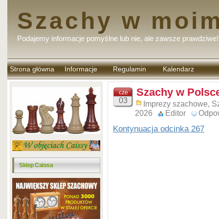
Szachy w moim
Podajemy informacje pomyślne lub nie, ale zawsze prawdziwe!
Strona główna
Informacje
Regulamin
Kalendarz
komentarzy
Szachy w Polsce
cze
03
Imprezy szachowe
,
S
2026
Editor
Odpo
Kontynuacja odcinka 267
Sklep Caissa