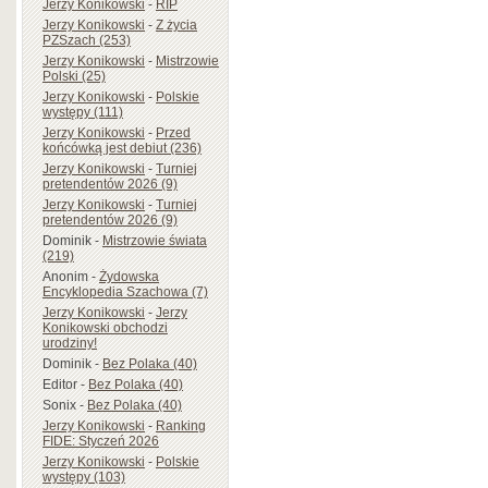
Jerzy Konikowski
-
RIP
Jerzy Konikowski
-
Z życia
PZSzach (253)
Jerzy Konikowski
-
Mistrzowie
Polski (25)
Jerzy Konikowski
-
Polskie
występy (111)
Jerzy Konikowski
-
Przed
końcówką jest debiut (236)
Jerzy Konikowski
-
Turniej
pretendentów 2026 (9)
Jerzy Konikowski
-
Turniej
pretendentów 2026 (9)
Dominik
-
Mistrzowie świata
(219)
Anonim
-
Żydowska
Encyklopedia Szachowa (7)
Jerzy Konikowski
-
Jerzy
Konikowski obchodzi
urodziny!
Dominik
-
Bez Polaka (40)
Editor
-
Bez Polaka (40)
Sonix
-
Bez Polaka (40)
Jerzy Konikowski
-
Ranking
FIDE: Styczeń 2026
Jerzy Konikowski
-
Polskie
występy (103)