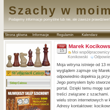
Szachy w moim
Podajemy informacje pomyślne lub nie, ale zawsze prawdziwe!
Strona główna
Informacje
Regulamin
Kalendarz
komentarzy
Marek Kocikows
mar
15
Moi współpracownicy
Konikowski
Odpowie
Moja witryna istnieje od 13 
wyglądem zajmuje się Marek 
odpowiednio dopełnia ją prz
Jego pomysłem było stworzen
Sklep Caissa
portal. Dzięki temu mogę sa
treści związane z szachami
wielu stron internetowych w k
Adresy kontaktowe: kociko