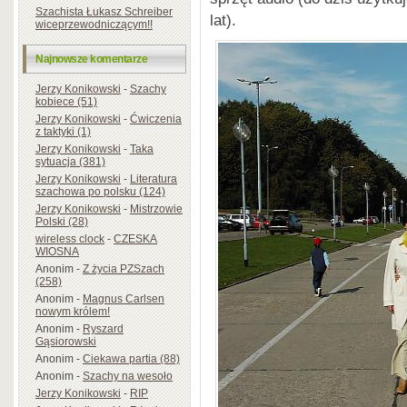
Szachista Łukasz Schreiber
lat).
wiceprzewodniczącym!!
Najnowsze komentarze
Jerzy Konikowski
-
Szachy
kobiece (51)
Jerzy Konikowski
-
Ćwiczenia
z taktyki (1)
Jerzy Konikowski
-
Taka
sytuacja (381)
Jerzy Konikowski
-
Literatura
szachowa po polsku (124)
Jerzy Konikowski
-
Mistrzowie
Polski (28)
wireless clock
-
CZESKA
WIOSNA
Anonim
-
Z życia PZSzach
(258)
Anonim
-
Magnus Carlsen
nowym królem!
Anonim
-
Ryszard
Gąsiorowski
Anonim
-
Ciekawa partia (88)
Anonim
-
Szachy na wesoło
Jerzy Konikowski
-
RIP