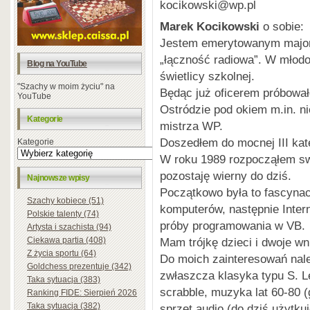
kocikowski@wp.pl
Marek Kocikowski
o sobie:
Jestem emerytowanym major
„łączność radiowa”. W młodo
Blog na YouTube
świetlicy szkolnej.
"Szachy w moim życiu" na
Będąc już oficerem próbowa
YouTube
Ostródzie pod okiem m.in. n
Kategorie
mistrza WP.
Doszedłem do mocnej III kate
Kategorie
W roku 1989 rozpocząłem swą
pozostaję wierny do dziś.
Najnowsze wpisy
Początkowo była to fascyna
Szachy kobiece (51)
komputerów, następnie Inte
Polskie talenty (74)
próby programowania w VB.
Artysta i szachista (94)
Mam trójkę dzieci i dwoje wn
Ciekawa partia (408)
Z życia sportu (64)
Do moich zainteresowań należ
Goldchess prezentuje (342)
zwłaszcza klasyka typu S. Le
Taka sytuacja (383)
scrabble, muzyka lat 60-80 (
Ranking FIDE: Sierpień 2026
Taka sytuacja (382)
sprzęt audio (do dziś użytku