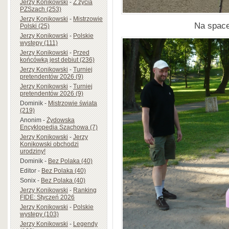
Jerzy Konikowski
-
Z życia
PZSzach (253)
Jerzy Konikowski
-
Mistrzowie
Na space
Polski (25)
Jerzy Konikowski
-
Polskie
występy (111)
Jerzy Konikowski
-
Przed
końcówką jest debiut (236)
Jerzy Konikowski
-
Turniej
pretendentów 2026 (9)
Jerzy Konikowski
-
Turniej
pretendentów 2026 (9)
Dominik
-
Mistrzowie świata
(219)
Anonim
-
Żydowska
Encyklopedia Szachowa (7)
Jerzy Konikowski
-
Jerzy
Konikowski obchodzi
urodziny!
Dominik
-
Bez Polaka (40)
Editor
-
Bez Polaka (40)
Sonix
-
Bez Polaka (40)
Jerzy Konikowski
-
Ranking
FIDE: Styczeń 2026
Jerzy Konikowski
-
Polskie
występy (103)
Jerzy Konikowski
-
Legendy