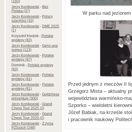
(193)
Jerzy Konikowski
-
Bez
Polaka (37)
W parku nad jeziorem 
Jerzy Konikowski
-
Polscy
szachiści (10)
Jerzy Konikowski
-
DME 2025
(1)
Krzysztof Kledzik
-
Polskie
występy (83)
Jerzy Konikowski
-
Gens una
sumus (123)
Jerzy Konikowski
-
Polskie
występy (87)
Dominik
-
Polskie występy
(83)
Jerzy Konikowski
-
Polskie
występy (81)
Przed jednym z meczów II li
Jerzy Konikowski
-
Polskie
występy (81)
Grzegorz Mista – aktualny 
Jerzy Konikowski
-
Goldchess
województwa warmińsko-maz
prezentuje (300)
Jerzy Konikowski
-
Grand
Szporko – wieloletni kierown
Chess Tour 2025 (2)
Józef Babiak, na krześle stoi
Jerzy Konikowski
-
Grand
Chess Tour 2025 (2)
i pracownik naukowy Politec
Jerzy Konikowski
-
Z życia
PZSzach (248)