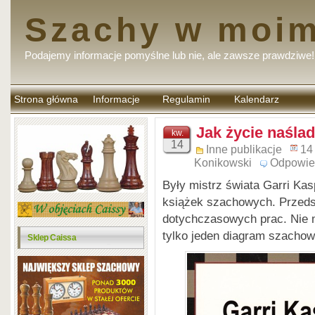
Szachy w moim
Podajemy informacje pomyślne lub nie, ale zawsze prawdziwe!
Strona główna
Informacje
Regulamin
Kalendarz
komentarzy
Jak życie naśla
kw.
14
Inne publikacje
14
Konikowski
Odpowie
Były mistrz świata Garri Ka
książek szachowych. Przedst
dotychczasowych prac. Nie ma
tylko jeden diagram szachowy
Sklep Caissa