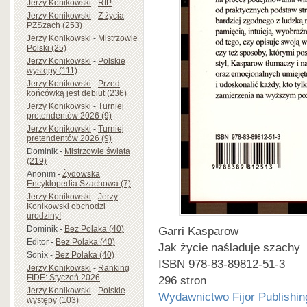
Jerzy Konikowski
-
RIP
Jerzy Konikowski
-
Z życia
PZSzach (253)
Jerzy Konikowski
-
Mistrzowie
Polski (25)
Jerzy Konikowski
-
Polskie
występy (111)
Jerzy Konikowski
-
Przed
końcówką jest debiut (236)
Jerzy Konikowski
-
Turniej
pretendentów 2026 (9)
Jerzy Konikowski
-
Turniej
pretendentów 2026 (9)
Dominik
-
Mistrzowie świata
(219)
Anonim
-
Żydowska
Encyklopedia Szachowa (7)
Jerzy Konikowski
-
Jerzy
Konikowski obchodzi
urodziny!
Dominik
-
Bez Polaka (40)
Garri Kasparow
Editor
-
Bez Polaka (40)
Jak życie naśladuje szachy
Sonix
-
Bez Polaka (40)
ISBN 978-83-89812-51-3
Jerzy Konikowski
-
Ranking
FIDE: Styczeń 2026
296 stron
Jerzy Konikowski
-
Polskie
Wydawnictwo Fijor Publishin
występy (103)