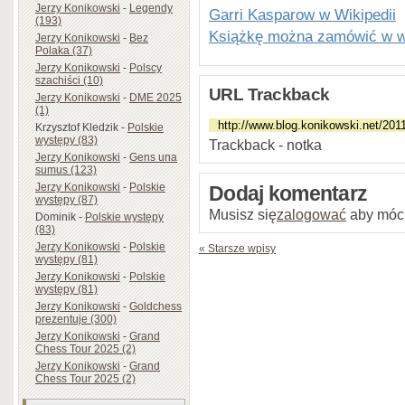
Jerzy Konikowski
-
Legendy
Garri Kasparow w Wikipedii
(193)
Książkę można zamówić w w
Jerzy Konikowski
-
Bez
Polaka (37)
Jerzy Konikowski
-
Polscy
szachiści (10)
URL Trackback
Jerzy Konikowski
-
DME 2025
(1)
Krzysztof Kledzik
-
Polskie
występy (83)
Trackback - notka
Jerzy Konikowski
-
Gens una
sumus (123)
Jerzy Konikowski
-
Polskie
Dodaj komentarz
występy (87)
Musisz się
zalogować
aby móc
Dominik
-
Polskie występy
(83)
Jerzy Konikowski
-
Polskie
« Starsze wpisy
występy (81)
Jerzy Konikowski
-
Polskie
występy (81)
Jerzy Konikowski
-
Goldchess
prezentuje (300)
Jerzy Konikowski
-
Grand
Chess Tour 2025 (2)
Jerzy Konikowski
-
Grand
Chess Tour 2025 (2)