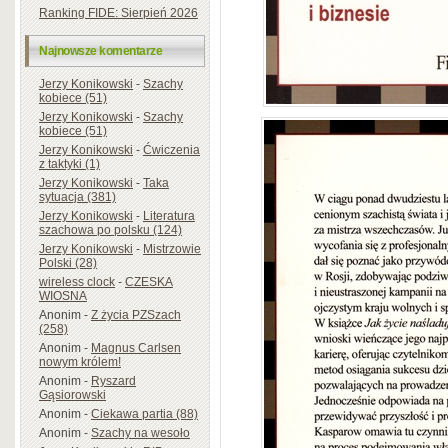
Ranking FIDE: Sierpień 2026
Najnowsze komentarze
Jerzy Konikowski
-
Szachy
kobiece (51)
Jerzy Konikowski
-
Szachy
kobiece (51)
Jerzy Konikowski
-
Ćwiczenia
z taktyki (1)
Jerzy Konikowski
-
Taka
sytuacja (381)
Jerzy Konikowski
-
Literatura
szachowa po polsku (124)
Jerzy Konikowski
-
Mistrzowie
Polski (28)
wireless clock
-
CZESKA
WIOSNA
Anonim
-
Z życia PZSzach
(258)
Anonim
-
Magnus Carlsen
nowym królem!
Anonim
-
Ryszard
Gąsiorowski
Anonim
-
Ciekawa partia (88)
Anonim
-
Szachy na wesoło