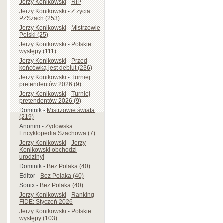
Jerzy Konikowski
-
RIP
Jerzy Konikowski
-
Z życia
PZSzach (253)
Jerzy Konikowski
-
Mistrzowie
Polski (25)
Jerzy Konikowski
-
Polskie
występy (111)
Jerzy Konikowski
-
Przed
końcówką jest debiut (236)
Jerzy Konikowski
-
Turniej
pretendentów 2026 (9)
Jerzy Konikowski
-
Turniej
pretendentów 2026 (9)
Dominik
-
Mistrzowie świata
(219)
Anonim
-
Żydowska
Encyklopedia Szachowa (7)
Jerzy Konikowski
-
Jerzy
Konikowski obchodzi
urodziny!
Dominik
-
Bez Polaka (40)
Editor
-
Bez Polaka (40)
Sonix
-
Bez Polaka (40)
Jerzy Konikowski
-
Ranking
FIDE: Styczeń 2026
Jerzy Konikowski
-
Polskie
występy (103)