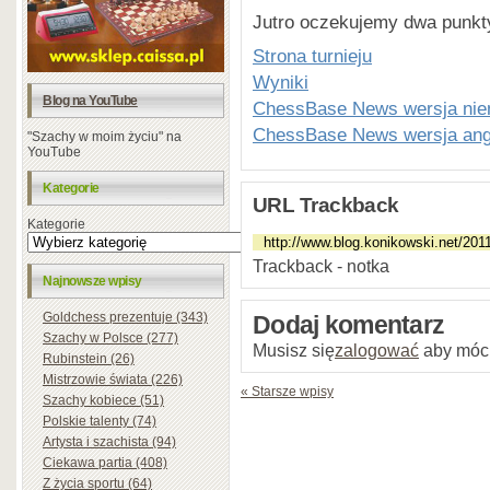
Jutro oczekujemy dwa punkt
Strona turnieju
Wyniki
Blog na YouTube
ChessBase News wersja nie
ChessBase News wersja ang
"Szachy w moim życiu" na
YouTube
Kategorie
URL Trackback
Kategorie
Trackback - notka
Najnowsze wpisy
Goldchess prezentuje (343)
Dodaj komentarz
Szachy w Polsce (277)
Musisz się
zalogować
aby móc
Rubinstein (26)
Mistrzowie świata (226)
« Starsze wpisy
Szachy kobiece (51)
Polskie talenty (74)
Artysta i szachista (94)
Ciekawa partia (408)
Z życia sportu (64)