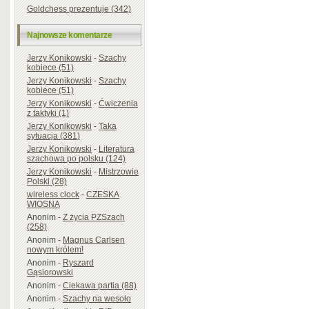
Goldchess prezentuje (342)
Najnowsze komentarze
Jerzy Konikowski
-
Szachy
kobiece (51)
Jerzy Konikowski
-
Szachy
kobiece (51)
Jerzy Konikowski
-
Ćwiczenia
z taktyki (1)
Jerzy Konikowski
-
Taka
sytuacja (381)
Jerzy Konikowski
-
Literatura
szachowa po polsku (124)
Jerzy Konikowski
-
Mistrzowie
Polski (28)
wireless clock
-
CZESKA
WIOSNA
Anonim
-
Z życia PZSzach
(258)
Anonim
-
Magnus Carlsen
nowym królem!
Anonim
-
Ryszard
Gąsiorowski
Anonim
-
Ciekawa partia (88)
Anonim
-
Szachy na wesoło