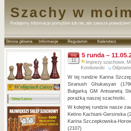
Szachy w moim
Podajemy informacje pomyślne lub nie, ale zawsze prawdziwe!
Strona główna
Informacje
Regulamin
Kalendarz
komentarzy
5 runda – 11.05.
maj
11
Imprezy szachowe
,
M
Konikowski
Odpowie
W tej rundzie Karina Szcz
Siranush Ghukasyan (176
Bułgarką GM Antoanetą Ste
porażką naszej szachistki.
Sklep Caissa
W kolejnej rundzie nasze zaw
Ketino Kachiani-Gersinska (
Karina Szczepkowska-Horow
(2107)