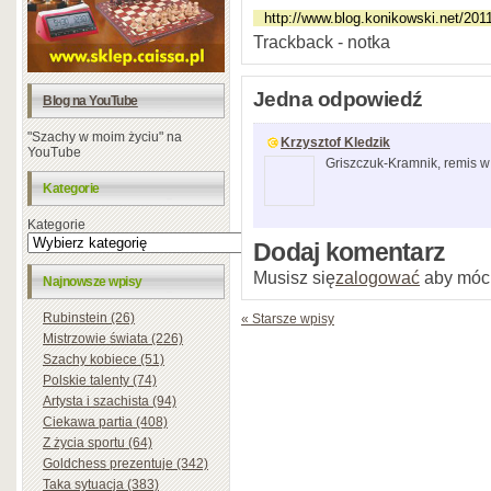
Trackback - notka
Jedna odpowiedź
Blog na YouTube
"Szachy w moim życiu" na
Krzysztof Kledzik
YouTube
Griszczuk-Kramnik, remis 
Kategorie
Kategorie
Dodaj komentarz
Musisz się
zalogować
aby móc
Najnowsze wpisy
Rubinstein (26)
« Starsze wpisy
Mistrzowie świata (226)
Szachy kobiece (51)
Polskie talenty (74)
Artysta i szachista (94)
Ciekawa partia (408)
Z życia sportu (64)
Goldchess prezentuje (342)
Taka sytuacja (383)