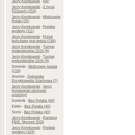
Jerzy Konikowski
-
RIP
Jerzy Konikowski
-
Z życia
PZSzach (253)
Jerzy Konikowski
-
Mistrzowie
Polski (25)
Jerzy Konikowski
-
Polskie
występy (111)
Jerzy Konikowski
-
Przed
końcówką jest debiut (236)
Jerzy Konikowski
-
Turniej
pretendentów 2026 (9)
Jerzy Konikowski
-
Turniej
pretendentów 2026 (9)
Dominik
-
Mistrzowie świata
(219)
Anonim
-
Żydowska
Encyklopedia Szachowa (7)
Jerzy Konikowski
-
Jerzy
Konikowski obchodzi
urodziny!
Dominik
-
Bez Polaka (40)
Editor
-
Bez Polaka (40)
Sonix
-
Bez Polaka (40)
Jerzy Konikowski
-
Ranking
FIDE: Styczeń 2026
Jerzy Konikowski
-
Polskie
występy (103)