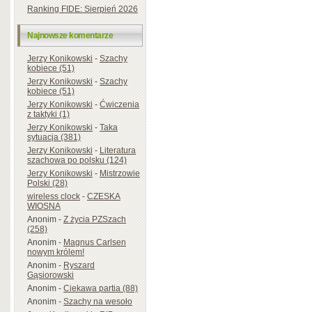
Ranking FIDE: Sierpień 2026
Najnowsze komentarze
Jerzy Konikowski
-
Szachy
kobiece (51)
Jerzy Konikowski
-
Szachy
kobiece (51)
Jerzy Konikowski
-
Ćwiczenia
z taktyki (1)
Jerzy Konikowski
-
Taka
sytuacja (381)
Jerzy Konikowski
-
Literatura
szachowa po polsku (124)
Jerzy Konikowski
-
Mistrzowie
Polski (28)
wireless clock
-
CZESKA
WIOSNA
Anonim
-
Z życia PZSzach
(258)
Anonim
-
Magnus Carlsen
nowym królem!
Anonim
-
Ryszard
Gąsiorowski
Anonim
-
Ciekawa partia (88)
Anonim
-
Szachy na wesoło