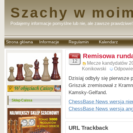
Szachy w moim
Podajemy informacje pomyślne lub nie, ale zawsze prawdziwe!
Strona główna
Informacje
Regulamin
Kalendarz
komentarzy
Remisowa runda
maj
12
Mecze kandydatów 2
Konikowski
Odpowie
Dzisiaj odbyły się pierwsze 
Griszuk zremisował z Kramni
Kamsky-Gelfand.
Sklep Caissa
ChessBase News wersja nie
ChessBase News wersja ang
URL Trackback