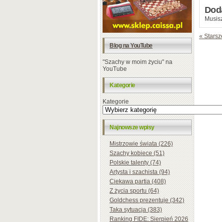
Dod
Musisz
« Starsz
Blog na YouTube
"Szachy w moim życiu" na
YouTube
Kategorie
Kategorie
Najnowsze wpisy
Mistrzowie świata (226)
Szachy kobiece (51)
Polskie talenty (74)
Artysta i szachista (94)
Ciekawa partia (408)
Z życia sportu (64)
Goldchess prezentuje (342)
Taka sytuacja (383)
Ranking FIDE: Sierpień 2026