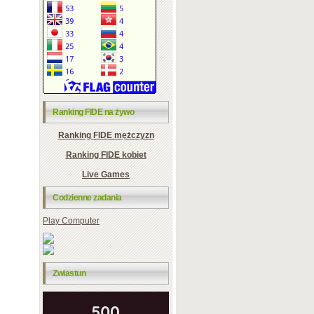
Ranking FIDE na żywo
Ranking FIDE mężczyzn
Ranking FIDE kobiet
Live Games
Codzienne zadania
Play Computer
Zwiastun