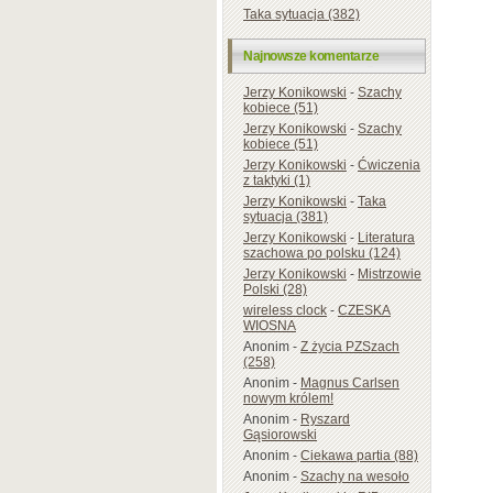
Taka sytuacja (382)
Najnowsze komentarze
Jerzy Konikowski
-
Szachy
kobiece (51)
Jerzy Konikowski
-
Szachy
kobiece (51)
Jerzy Konikowski
-
Ćwiczenia
z taktyki (1)
Jerzy Konikowski
-
Taka
sytuacja (381)
Jerzy Konikowski
-
Literatura
szachowa po polsku (124)
Jerzy Konikowski
-
Mistrzowie
Polski (28)
wireless clock
-
CZESKA
WIOSNA
Anonim
-
Z życia PZSzach
(258)
Anonim
-
Magnus Carlsen
nowym królem!
Anonim
-
Ryszard
Gąsiorowski
Anonim
-
Ciekawa partia (88)
Anonim
-
Szachy na wesoło