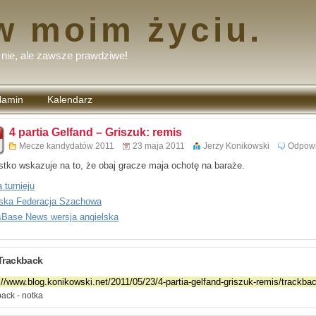
w moim życiu.
nie, ale zawsze prawdziwe!
lamin
Kalendarz
tarzy
4 partia Gelfand – Griszuk: remis
Mecze kandydatów 2011
23 maja 2011
Jerzy Konikowski
Odpow
tko wskazuje na to, że obaj gracze maja ochotę na baraże.
 turnieju
ska Federacja Szachowa
Base News wersja angielska
Trackback
ack - notka