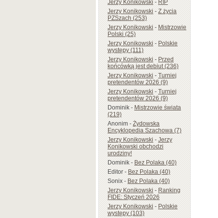
Jerzy Konikowski
-
RIP
Jerzy Konikowski
-
Z życia
PZSzach (253)
Jerzy Konikowski
-
Mistrzowie
Polski (25)
Jerzy Konikowski
-
Polskie
występy (111)
Jerzy Konikowski
-
Przed
końcówką jest debiut (236)
Jerzy Konikowski
-
Turniej
pretendentów 2026 (9)
Jerzy Konikowski
-
Turniej
pretendentów 2026 (9)
Dominik
-
Mistrzowie świata
(219)
Anonim
-
Żydowska
Encyklopedia Szachowa (7)
Jerzy Konikowski
-
Jerzy
Konikowski obchodzi
urodziny!
Dominik
-
Bez Polaka (40)
Editor
-
Bez Polaka (40)
Sonix
-
Bez Polaka (40)
Jerzy Konikowski
-
Ranking
FIDE: Styczeń 2026
Jerzy Konikowski
-
Polskie
występy (103)