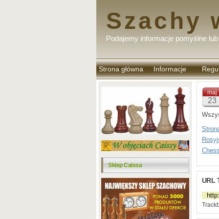
Szachy 
Podajemy informacje pomyślne lub 
Strona główna
Informacje
Regu
komen
maj
23
Wszys
Strona
Rosyj
Chess
Sklep Caissa
URL 
Trackb