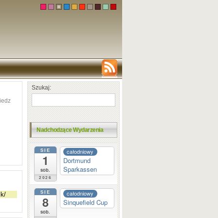
Szukaj:
iedz
Nadchodzące Wydarzenia
SIE
całodniowy
1
Dortmund
Sparkassen
sob.
2026
SIE
całodniowy
8
Sinquefield Cup
sob.