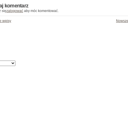
aj komentarz
 się
zalogować
aby móc komentować.
e wpisy
Nowsze