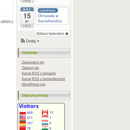
2026
WRZ
całodniowy
15
Olimpiada w
Samarkandzie
 wpisy »
wt.
2026
Zobacz kalendarz
Dodaj
Odnośniki
Zarejestruj się
Zaloguj się
Kanał
RSS
z wpisami
Kanał
RSS
z komentarzami
WordPress.org
Skąd przychodzą