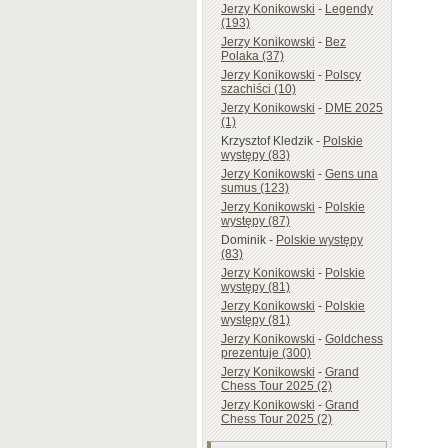
Jerzy Konikowski
-
Legendy
(193)
Jerzy Konikowski
-
Bez
Polaka (37)
Jerzy Konikowski
-
Polscy
szachiści (10)
Jerzy Konikowski
-
DME 2025
(1)
Krzysztof Kledzik
-
Polskie
występy (83)
Jerzy Konikowski
-
Gens una
sumus (123)
Jerzy Konikowski
-
Polskie
występy (87)
Dominik
-
Polskie występy
(83)
Jerzy Konikowski
-
Polskie
występy (81)
Jerzy Konikowski
-
Polskie
występy (81)
Jerzy Konikowski
-
Goldchess
prezentuje (300)
Jerzy Konikowski
-
Grand
Chess Tour 2025 (2)
Jerzy Konikowski
-
Grand
Chess Tour 2025 (2)