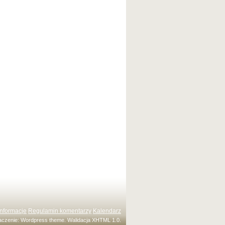
Informacje
Regulamin komentarzy
Kalendarz
maczenie:
Wordpress theme
. Walidacja
XHTML 1.0
.