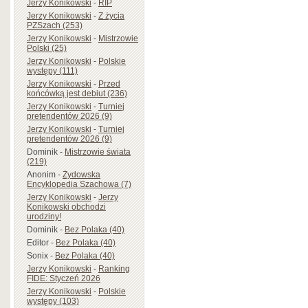
Jerzy Konikowski
-
RIP
Jerzy Konikowski
-
Z życia
PZSzach (253)
Jerzy Konikowski
-
Mistrzowie
Polski (25)
Jerzy Konikowski
-
Polskie
występy (111)
Jerzy Konikowski
-
Przed
końcówką jest debiut (236)
Jerzy Konikowski
-
Turniej
pretendentów 2026 (9)
Jerzy Konikowski
-
Turniej
pretendentów 2026 (9)
Dominik
-
Mistrzowie świata
(219)
Anonim
-
Żydowska
Encyklopedia Szachowa (7)
Jerzy Konikowski
-
Jerzy
Konikowski obchodzi
urodziny!
Dominik
-
Bez Polaka (40)
Editor
-
Bez Polaka (40)
Sonix
-
Bez Polaka (40)
Jerzy Konikowski
-
Ranking
FIDE: Styczeń 2026
Jerzy Konikowski
-
Polskie
występy (103)