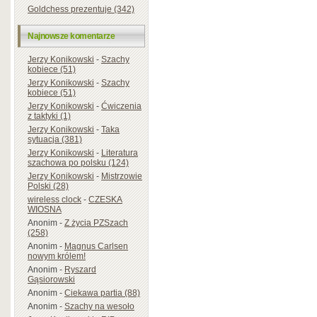
Goldchess prezentuje (342)
Najnowsze komentarze
Jerzy Konikowski
-
Szachy
kobiece (51)
Jerzy Konikowski
-
Szachy
kobiece (51)
Jerzy Konikowski
-
Ćwiczenia
z taktyki (1)
Jerzy Konikowski
-
Taka
sytuacja (381)
Jerzy Konikowski
-
Literatura
szachowa po polsku (124)
Jerzy Konikowski
-
Mistrzowie
Polski (28)
wireless clock
-
CZESKA
WIOSNA
Anonim
-
Z życia PZSzach
(258)
Anonim
-
Magnus Carlsen
nowym królem!
Anonim
-
Ryszard
Gąsiorowski
Anonim
-
Ciekawa partia (88)
Anonim
-
Szachy na wesoło