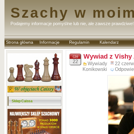
Szachy w moim
Podajemy informacje pomyślne lub nie, ale zawsze prawdziwe!
Strona główna
Informacje
Regulamin
Kalendarz
komentarzy
Wywiad z Vish
cze
22
Wywiady
22 czerw
Konikowski
Odpowie
Sklep Caissa