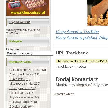
Blog na YouTube
"Szachy w moim życiu" na
Vishy Anand w YouTube
YouTube
Vishy Anand w polskiej Wikip
Kategorie
Kategorie
URL Trackback
Najnowsze wpisy
Trackback - notka
Goldchess prezentuje (343)
Szachy w Polsce (277)
Dodaj komentarz
Rubinstein (26)
Mistrzowie świata (226)
Musisz się
zalogować
aby móc
Szachy kobiece (51)
Polskie talenty (74)
« Starsze wpisy
Artysta i szachista (94)
Ciekawa partia (408)
Z życia sportu (64)