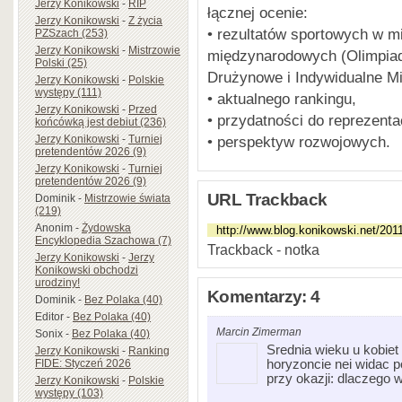
Jerzy Konikowski
-
RIP
łącznej ocenie:
Jerzy Konikowski
-
Z życia
• rezultatów sportowych w m
PZSzach (253)
Jerzy Konikowski
-
Mistrzowie
międzynarodowych (Olimpiad
Polski (25)
Drużynowe i Indywidualne Mi
Jerzy Konikowski
-
Polskie
występy (111)
• aktualnego rankingu,
Jerzy Konikowski
-
Przed
• przydatności do reprezentac
końcówką jest debiut (236)
Jerzy Konikowski
-
Turniej
• perspektyw rozwojowych.
pretendentów 2026 (9)
Jerzy Konikowski
-
Turniej
pretendentów 2026 (9)
URL Trackback
Dominik
-
Mistrzowie świata
(219)
Anonim
-
Żydowska
Encyklopedia Szachowa (7)
Trackback - notka
Jerzy Konikowski
-
Jerzy
Konikowski obchodzi
urodziny!
Komentarzy: 4
Dominik
-
Bez Polaka (40)
Editor
-
Bez Polaka (40)
Marcin Zimerman
Sonix
-
Bez Polaka (40)
Srednia wieku u kobie
Jerzy Konikowski
-
Ranking
FIDE: Styczeń 2026
horyzoncie nei widac 
przy okazji: dlaczego
Jerzy Konikowski
-
Polskie
występy (103)