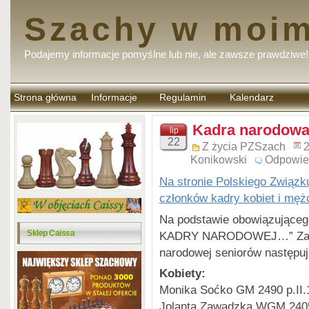
Szachy w moim
Podajemy informacje pomyślne lub nie, ale zawsze prawdziwe!
Strona główna
Informacje
Regulamin
Kalendarz
komentarzy
Kadra narodowa 
lip
22
Z życia PZSzach
2
Konikowski
Odpowie
Na stronie Polskiego Związk
członków kadry kobiet i mę
Na podstawie obowiązują
Sklep Caissa
KADRY NARODOWEJ…” Zarzą
narodowej seniorów następu
Kobiety:
Monika Soćko GM 2490 p.II.1
Jolanta Zawadzka WGM 2405 