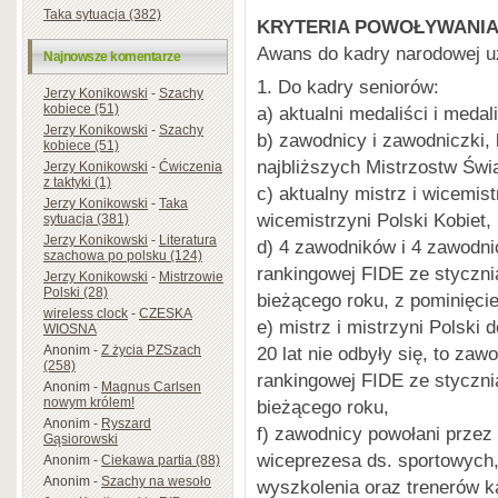
Taka sytuacja (382)
KRYTERIA POWOŁYWANIA
Awans do kadry narodowej u
Najnowsze komentarze
1. Do kadry seniorów:
Jerzy Konikowski
-
Szachy
kobiece (51)
a) aktualni medaliści i medal
Jerzy Konikowski
-
Szachy
b) zawodnicy i zawodniczki, 
kobiece (51)
najbliższych Mistrzostw Świ
Jerzy Konikowski
-
Ćwiczenia
z taktyki (1)
c) aktualny mistrz i wicemist
Jerzy Konikowski
-
Taka
wicemistrzyni Polski Kobiet,
sytuacja (381)
Jerzy Konikowski
-
Literatura
d) 4 zawodników i 4 zawodni
szachowa po polsku (124)
rankingowej FIDE ze stycznia
Jerzy Konikowski
-
Mistrzowie
Polski (28)
bieżącego roku, z pominięci
wireless clock
-
CZESKA
e) mistrz i mistrzyni Polski d
WIOSNA
Anonim
-
Z życia PZSzach
20 lat nie odbyły się, to za
(258)
rankingowej FIDE ze stycznia
Anonim
-
Magnus Carlsen
nowym królem!
bieżącego roku,
Anonim
-
Ryszard
f) zawodnicy powołani prze
Gąsiorowski
wiceprezesa ds. sportowych,
Anonim
-
Ciekawa partia (88)
Anonim
-
Szachy na wesoło
wyszkolenia oraz trenerów k