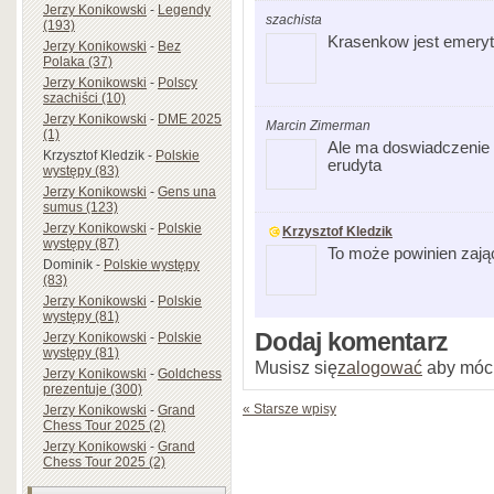
Jerzy Konikowski
-
Legendy
szachista
(193)
Krasenkow jest emer
Jerzy Konikowski
-
Bez
Polaka (37)
Jerzy Konikowski
-
Polscy
szachiści (10)
Jerzy Konikowski
-
DME 2025
Marcin Zimerman
(1)
Ale ma doswiadczenie 
Krzysztof Kledzik
-
Polskie
erudyta
występy (83)
Jerzy Konikowski
-
Gens una
sumus (123)
Jerzy Konikowski
-
Polskie
Krzysztof Kledzik
występy (87)
To może powinien zają
Dominik
-
Polskie występy
(83)
Jerzy Konikowski
-
Polskie
występy (81)
Dodaj komentarz
Jerzy Konikowski
-
Polskie
występy (81)
Musisz się
zalogować
aby móc
Jerzy Konikowski
-
Goldchess
prezentuje (300)
« Starsze wpisy
Jerzy Konikowski
-
Grand
Chess Tour 2025 (2)
Jerzy Konikowski
-
Grand
Chess Tour 2025 (2)