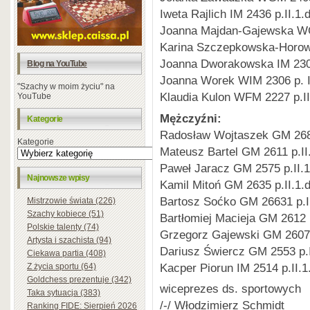
Iweta Rajlich IM 2436 p.II.1.d
Joanna Majdan-Gajewska WG
Karina Szczepkowska-Horow
Joanna Dworakowska IM 2306
Blog na YouTube
Joanna Worek WIM 2306 p. II
"Szachy w moim życiu" na
Klaudia Kulon WFM 2227 p.II
YouTube
Mężczyźni:
Kategorie
Radosław Wojtaszek GM 2683
Kategorie
Mateusz Bartel GM 2611 p.II.
Paweł Jaracz GM 2575 p.II.1
Najnowsze wpisy
Kamil Mitoń GM 2635 p.II.1.d
Bartosz Soćko GM 26631 p.II
Mistrzowie świata (226)
Szachy kobiece (51)
Bartłomiej Macieja GM 2612 p
Polskie talenty (74)
Grzegorz Gajewski GM 2607 p
Artysta i szachista (94)
Dariusz Świercz GM 2553 p.I
Ciekawa partia (408)
Kacper Piorun IM 2514 p.II.1.
Z życia sportu (64)
Goldchess prezentuje (342)
wiceprezes ds. sportowych
Taka sytuacja (383)
/-/ Włodzimierz Schmidt
Ranking FIDE: Sierpień 2026