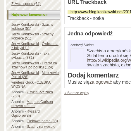
URL Trackback
Z życia sportu (64)
Najnowsze komentarze
Trackback - notka
Jerzy Konikowski
-
Szachy
kobiece (51)
Jedna odpowiedź
Jerzy Konikowski
-
Szachy
kobiece (51)
Jerzy Konikowski
-
Ćwiczenia
Andrzej Niklas
z taktyki (1)
Szachista amerykański
Jerzy Konikowski
-
Taka
26 lat temu urodził si
sytuacja (381)
http://pl.wikipedia.or
Jerzy Konikowski
-
Literatura
świata szachista, człon
szachowa po polsku (124)
Jerzy Konikowski
-
Mistrzowie
Dodaj komentarz
Polski (28)
Musisz się
zalogować
aby móc
wireless clock
-
CZESKA
WIOSNA
Anonim
-
Z życia PZSzach
« Starsze wpisy
(258)
Anonim
-
Magnus Carlsen
nowym królem!
Anonim
-
Ryszard
Gąsiorowski
Anonim
-
Ciekawa partia (88)
Anonim
-
Szachy na wesoło