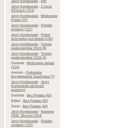
Jerzy Konikowski
-
RIP
Jerzy Konikowski
-
Z życia
PZSzach (253)
Jerzy Konikowski
-
Mistrzowie
Polski (25)
Jerzy Konikowski
-
Polskie
występy (111)
Jerzy Konikowski
-
Przed
końcówką jest debiut (236)
Jerzy Konikowski
-
Turniej
pretendentów 2026 (9)
Jerzy Konikowski
-
Turniej
pretendentów 2026 (9)
Dominik
-
Mistrzowie świata
(219)
Anonim
-
Żydowska
Encyklopedia Szachowa (7)
Jerzy Konikowski
-
Jerzy
Konikowski obchodzi
urodziny!
Dominik
-
Bez Polaka (40)
Editor
-
Bez Polaka (40)
Sonix
-
Bez Polaka (40)
Jerzy Konikowski
-
Ranking
FIDE: Styczeń 2026
Jerzy Konikowski
-
Polskie
występy (103)