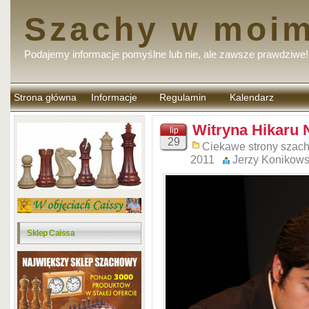
Szachy w moim
Podajemy informacje pomyślne lub nie, ale zawsze prawdziwe!
Strona główna
Informacje
Regulamin
Kalendarz
komentarzy
Witryna Hikaru
lip
29
Ciekawe strony szac
2011
Jerzy Konikows
Sklep Caissa