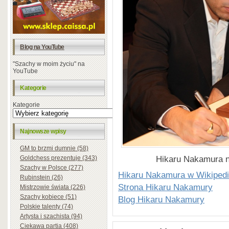
Blog na YouTube
"Szachy w moim życiu" na
YouTube
Kategorie
Kategorie
Najnowsze wpisy
GM to brzmi dumnie (58)
Hikaru Nakamura n
Goldchess prezentuje (343)
Szachy w Polsce (277)
Hikaru Nakamura w Wikipedi
Rubinstein (26)
Strona Hikaru Nakamury
Mistrzowie świata (226)
Szachy kobiece (51)
Blog Hikaru Nakamury
Polskie talenty (74)
Artysta i szachista (94)
Ciekawa partia (408)