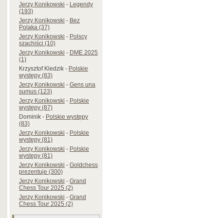
Jerzy Konikowski
-
Legendy
(193)
Jerzy Konikowski
-
Bez
Polaka (37)
Jerzy Konikowski
-
Polscy
szachiści (10)
Jerzy Konikowski
-
DME 2025
(1)
Krzysztof Kledzik
-
Polskie
występy (83)
Jerzy Konikowski
-
Gens una
sumus (123)
Jerzy Konikowski
-
Polskie
występy (87)
Dominik
-
Polskie występy
(83)
Jerzy Konikowski
-
Polskie
występy (81)
Jerzy Konikowski
-
Polskie
występy (81)
Jerzy Konikowski
-
Goldchess
prezentuje (300)
Jerzy Konikowski
-
Grand
Chess Tour 2025 (2)
Jerzy Konikowski
-
Grand
Chess Tour 2025 (2)