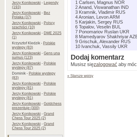
1 Carlsen, Magnus NOR
Jerzy Konikowski
-
Legendy
(193)
2 Anand, Viswanathan IND
3 Kramnik, Vladimir RUS
Jerzy Konikowski
-
Bez
4 Aronian, Levon ARM
Polaka (37)
5 Karjakin, Sergey RUS
Jerzy Konikowski
-
Polscy
6 Topalov, Veselin BUL
szachiści (10)
7 Ponomariov Ruslan UKR
Jerzy Konikowski
-
DME 2025
8 Mamedyarov Shakhriyar AZ
(1)
9 Grischuk, Alexander RUS
Krzysztof Kledzik
-
Polskie
10 Ivanchuk, Vassily UKR
występy (83)
Jerzy Konikowski
-
Gens una
Dodaj komentarz
sumus (123)
Jerzy Konikowski
-
Polskie
Musisz się
zalogować
aby móc
występy (87)
Dominik
-
Polskie występy
« Starsze wpisy
(83)
Jerzy Konikowski
-
Polskie
występy (81)
Jerzy Konikowski
-
Polskie
występy (81)
Jerzy Konikowski
-
Goldchess
prezentuje (300)
Jerzy Konikowski
-
Grand
Chess Tour 2025 (2)
Jerzy Konikowski
-
Grand
Chess Tour 2025 (2)