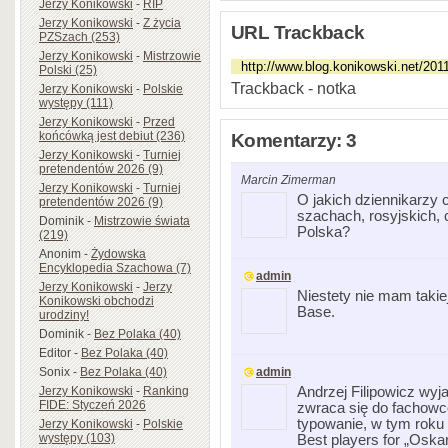
Jerzy Konikowski
-
RIP
Jerzy Konikowski
-
Z życia
URL Trackback
PZSzach (253)
Jerzy Konikowski
-
Mistrzowie
Polski (25)
Trackback - notka
Jerzy Konikowski
-
Polskie
występy (111)
Jerzy Konikowski
-
Przed
końcówką jest debiut (236)
Komentarzy: 3
Jerzy Konikowski
-
Turniej
pretendentów 2026 (9)
Marcin Zimerman
Jerzy Konikowski
-
Turniej
O jakich dziennikarzy
pretendentów 2026 (9)
szachach, rosyjskich, 
Dominik
-
Mistrzowie świata
Polska?
(219)
Anonim
-
Żydowska
Encyklopedia Szachowa (7)
admin
Jerzy Konikowski
-
Jerzy
Niestety nie mam takie
Konikowski obchodzi
Base.
urodziny!
Dominik
-
Bez Polaka (40)
Editor
-
Bez Polaka (40)
Sonix
-
Bez Polaka (40)
admin
Jerzy Konikowski
-
Ranking
Andrzej Filipowicz wyja
FIDE: Styczeń 2026
zwraca się do fachowc
typowanie, w tym roku
Jerzy Konikowski
-
Polskie
występy (103)
Best players for „Oska