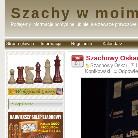
Szachy w moim
Podajemy informacje pomyślne lub nie, ale zawsze prawdziwe!
Strona główna
Informacje
Regulamin
Kalendarz
komentarzy
Szachowy Oskar
sie
01
Szachowy Oskar
1
Konikowski
Odpowie
Sklep Caissa