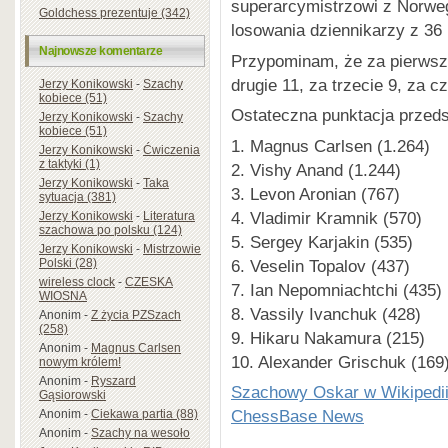
superarcymistrzowi z Norwe
Goldchess prezentuje (342)
losowania dziennikarzy z 36 
Najnowsze komentarze
Przypominam, że za pierwsze
drugie 11, za trzecie 9, za cz
Jerzy Konikowski
-
Szachy
kobiece (51)
Ostateczna punktacja przeds
Jerzy Konikowski
-
Szachy
kobiece (51)
1. Magnus Carlsen (1.264)
Jerzy Konikowski
-
Ćwiczenia
z taktyki (1)
2. Vishy Anand (1.244)
Jerzy Konikowski
-
Taka
3. Levon Aronian (767)
sytuacja (381)
4. Vladimir Kramnik (570)
Jerzy Konikowski
-
Literatura
szachowa po polsku (124)
5. Sergey Karjakin (535)
Jerzy Konikowski
-
Mistrzowie
6. Veselin Topalov (437)
Polski (28)
wireless clock
-
CZESKA
7. Ian Nepomniachtchi (435)
WIOSNA
8. Vassily Ivanchuk (428)
Anonim
-
Z życia PZSzach
(258)
9. Hikaru Nakamura (215)
Anonim
-
Magnus Carlsen
10. Alexander Grischuk (169
nowym królem!
Anonim
-
Ryszard
Szachowy Oskar w Wikipedi
Gąsiorowski
ChessBase News
Anonim
-
Ciekawa partia (88)
Anonim
-
Szachy na wesoło