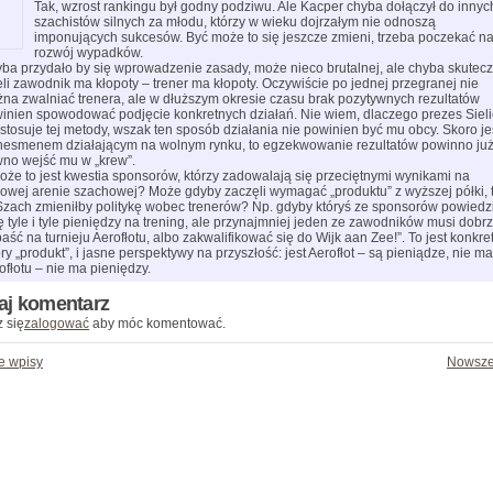
Tak, wzrost rankingu był godny podziwu. Ale Kacper chyba dołączył do innyc
szachistów silnych za młodu, którzy w wieku dojrzałym nie odnoszą
imponujących sukcesów. Być może to się jeszcze zmieni, trzeba poczekać n
rozwój wypadków.
ba przydało by się wprowadzenie zasady, może nieco brutalnej, ale chyba skutecz
eli zawodnik ma kłopoty – trener ma kłopoty. Oczywiście po jednej przegranej nie
na zwalniać trenera, ale w dłuższym okresie czasu brak pozytywnych rezultatów
inien spowodować podjęcie konkretnych działań. Nie wiem, dlaczego prezes Sieli
 stosuje tej metody, wszak ten sposób działania nie powinien być mu obcy. Skoro je
nesmenem działającym na wolnym rynku, to egzekwowanie rezultatów powinno ju
no wejść mu w „krew”.
oże to jest kwestia sponsorów, którzy zadowalają się przeciętnymi wynikami na
jowej arenie szachowej? Może gdyby zaczęli wymagać „produktu” z wyższej półki, 
zach zmieniłby politykę wobec trenerów? Np. gdyby któryś ze sponsorów powiedzi
ę tyle i tyle pieniędzy na trening, ale przynajmniej jeden ze zawodników musi dobr
aść na turnieju Aerofłotu, albo zakwalifikować się do Wijk aan Zee!”. To jest konkre
ry „produkt”, i jasne perspektywy na przyszłość: jest Aerofłot – są pieniądze, nie ma
ofłotu – nie ma pieniędzy.
aj komentarz
 się
zalogować
aby móc komentować.
e wpisy
Nowsze