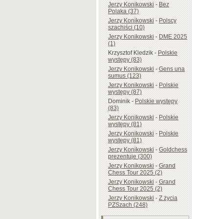
Jerzy Konikowski
-
Bez
Polaka (37)
Jerzy Konikowski
-
Polscy
szachiści (10)
Jerzy Konikowski
-
DME 2025
(1)
Krzysztof Kledzik
-
Polskie
występy (83)
Jerzy Konikowski
-
Gens una
sumus (123)
Jerzy Konikowski
-
Polskie
występy (87)
Dominik
-
Polskie występy
(83)
Jerzy Konikowski
-
Polskie
występy (81)
Jerzy Konikowski
-
Polskie
występy (81)
Jerzy Konikowski
-
Goldchess
prezentuje (300)
Jerzy Konikowski
-
Grand
Chess Tour 2025 (2)
Jerzy Konikowski
-
Grand
Chess Tour 2025 (2)
Jerzy Konikowski
-
Z życia
PZSzach (248)