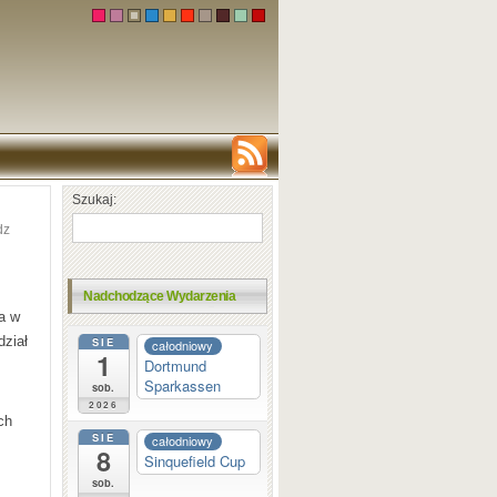
Szukaj:
dz
Nadchodzące Wydarzenia
a w
dział
SIE
całodniowy
1
Dortmund
Sparkassen
sob.
2026
ch
SIE
całodniowy
8
Sinquefield Cup
sob.