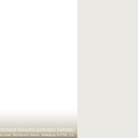
Informacje
Regulamin komentarzy
Kalendarz
maczenie:
Wordpress theme
. Walidacja
XHTML 1.0
.