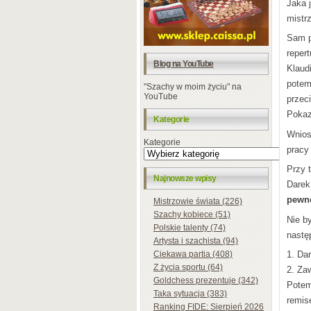
Jaka 
mistr
Sam p
reper
Blog na YouTube
Klaud
potem
"Szachy w moim życiu" na
YouTube
przec
Pokaz
Kategorie
Wnios
Kategorie
pracy
Przy 
Najnowsze wpisy
Darek!
pewno
Mistrzowie świata (226)
Szachy kobiece (51)
Nie b
Polskie talenty (74)
nastę
Artysta i szachista (94)
Ciekawa partia (408)
1. Dar
Z życia sportu (64)
2. Za
Goldchess prezentuje (342)
Potem
Taka sytuacja (383)
remise
Ranking FIDE: Sierpień 2026