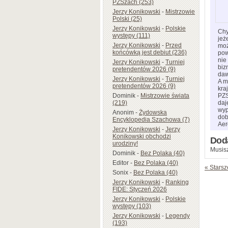
PZSzach (253)
Jerzy Konikowski
-
Mistrzowie
Polski (25)
Jerzy Konikowski
-
Polskie
Chy
występy (111)
jeż
Jerzy Konikowski
-
Przed
moż
końcówką jest debiut (236)
pow
nie
Jerzy Konikowski
-
Turniej
biz
pretendentów 2026 (9)
daw
Jerzy Konikowski
-
Turniej
A m
pretendentów 2026 (9)
kra
Dominik
-
Mistrzowie świata
PZS
(219)
daj
wyp
Anonim
-
Żydowska
dob
Encyklopedia Szachowa (7)
Aer
Jerzy Konikowski
-
Jerzy
Konikowski obchodzi
Dod
urodziny!
Musisz
Dominik
-
Bez Polaka (40)
Editor
-
Bez Polaka (40)
« Starsz
Sonix
-
Bez Polaka (40)
Jerzy Konikowski
-
Ranking
FIDE: Styczeń 2026
Jerzy Konikowski
-
Polskie
występy (103)
Jerzy Konikowski
-
Legendy
(193)