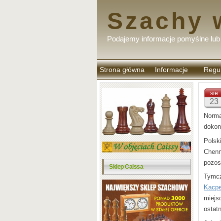
Szachy 
Podajemy informacje pomyślne lub 
Strona główna
Informacje
Regu
komen
sie
23
Norma
dokon
Polsk
Chenn
pozos
Sklep Caissa
Tymcz
Kacpe
miejs
ostat