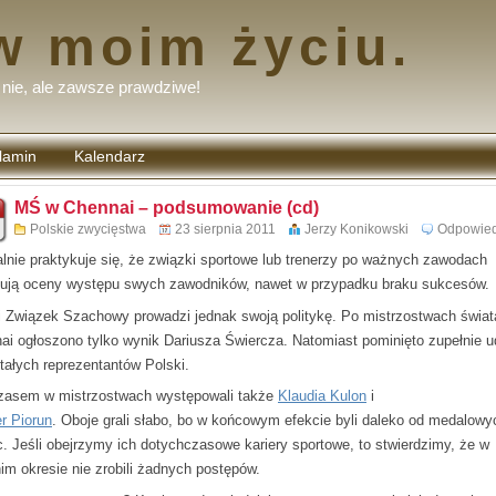
w moim życiu.
nie, ale zawsze prawdziwe!
lamin
Kalendarz
tarzy
MŚ w Chennai – podsumowanie (cd)
Polskie zwycięstwa
23 sierpnia 2011
Jerzy Konikowski
Odpowie
lnie praktykuje się, że związki sportowe lub trenerzy po ważnych zawodach
ują oceny występu swych zawodników, nawet w przypadku braku sukcesów.
i Związek Szachowy prowadzi jednak swoją politykę. Po mistrzostwach świat
ai ogłoszono tylko wynik Dariusza Świercza. Natomiast pominięto zupełnie u
tałych reprezentantów Polski.
asem w mistrzostwach występowali także
Klaudia Kulon
i
r Piorun
. Oboje grali słabo, bo w końcowym efekcie byli daleko od medalowy
c. Jeśli obejrzymy ich dotychczasowe kariery sportowe, to stwierdzimy, że w
nim okresie nie zrobili żadnych postępów.