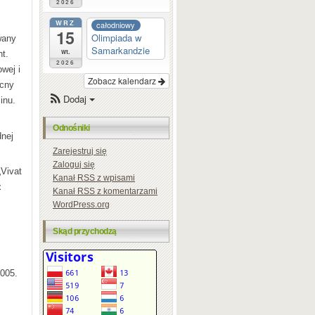
2026
WRZ
całodniowy
15
Olimpiada w
wany
Samarkandzie
wt.
nt.
2026
wej i
Zobacz kalendarz
ocny
Dodaj
inu.
Odnośniki
dnej
Zarejestruj się
Zaloguj się
„Vivat
Kanał
RSS
z wpisami
z
Kanał
RSS
z komentarzami
WordPress.org
Skąd przychodzą
2005.