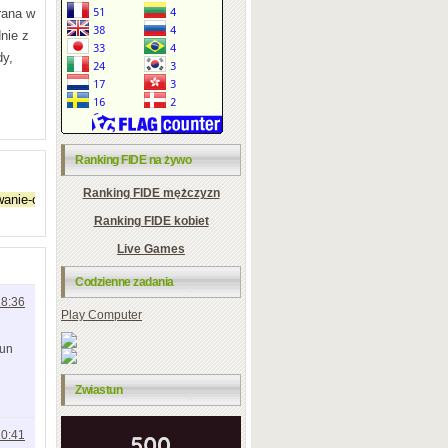
rana w
nie z
dy,
Ranking FIDE na żywo
Ranking FIDE mężczyzn
Ranking FIDE kobiet
Live Games
Codzienne zadania
18:36
Play Computer
run
Zwiastun
20:41