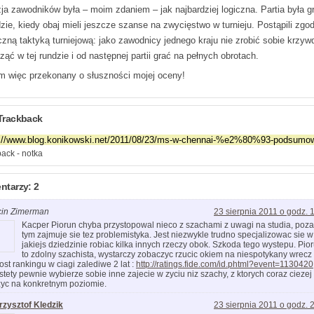
ja zawodników była – moim zdaniem – jak najbardziej logiczna. Partia była g
zie, kiedy obaj mieli jeszcze szanse na zwycięstwo w turnieju. Postąpili zgod
czną taktyką turniejową: jako zawodnicy jednego kraju nie zrobić sobie krzyw
ąć w tej rundzie i od następnej partii grać na pełnych obrotach.
m więc przekonany o słuszności mojej oceny!
Trackback
ack - notka
tarzy: 2
cin Zimerman
23 sierpnia 2011 o godz. 
Kacper Piorun chyba przystopowal nieco z szachami z uwagi na studia, poza
tym zajmuje sie tez problemistyka. Jest niezwykle trudno specjalizowac sie w
jakiejs dziedzinie robiac kilka innych rzeczy obok. Szkoda tego wystepu. Pio
to zdolny szachista, wystarczy zobaczyc rzucic okiem na niespotykany wrecz
ost rankingu w ciagi zalediwe 2 lat :
http://ratings.fide.com/id.phtml?event=1130420
stety pewnie wybierze sobie inne zajecie w zyciu niz szachy, z ktorych coraz ciezej
yc na konkretnym poziomie.
rzysztof Kledzik
23 sierpnia 2011 o godz. 