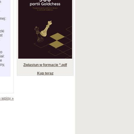
h
a
nej:
cki
st
ż
to
ał:
ze
tny,
Zwiastun w formacie *.pdf
Kup teraz
 wpisy »