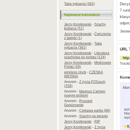
Decyz
Taka sytuacja (382)
7 rund
Najnowsze komentarze
klasy
odpocz
Jerzy Konikowski
-
Szachy
kobiece (51)
Jeste
Jerzy Konikowski
-
Ćwiczenia
z taktyki (1)
Jerzy Konikowski
-
Taka
sytuacja (381)
URL 
Jerzy Konikowski
-
Literatura
szachowa po polsku (124)
Jerzy Konikowski
-
Mistrzowie
Trackb
Polski (28)
wireless clock
-
CZESKA
WIOSNA
Komen
Anonim
-
Z życia PZSzach
(258)
Mar
Anonim
-
Magnus Carlsen
nowym królem!
Anonim
-
Ryszard
Gąsiorowski
wzr
Anonim
-
Ciekawa partia (88)
Nie
Anonim
-
Szachy na wesoło
wyz
Jerzy Konikowski
-
RIP
K
Jerzy Konikowski
-
Z życia