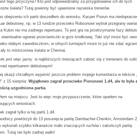
jest tego przyczyna? Kto jest odpowiedzialny za przygotowanie ich do tych
zostw świata? Tutaj powinny być ujawnione nazwiska trenerów.
o obejrzeniu ich partii doszedłem do wniosku. Kacper Piorun ma niedopraco
tuar debiutowy, np. w 13 rundzie przeciwko Robsonowi wybrał przegrany waria
ia Kulon nie ma żadnego repertuaru. To jest gra na przetrzymanie fazy debiuto
 ewentualne ogranie przeciwniczki w grze środkowej. Taki styl może być ow
iwko słabym zawodniczkom, w silnych turniejach może to już nie zdać egzam
ały to mistrzostwa świata w Chennai.
ek jest więc jasny: w najbliższych miesiącach zabrać się z trenerami do soli
 nad repertuarem debiutowym!
tej okazji chciałbym wyjaśnić jeszcze problem mojego komentarza w tekście 
” z 15 sierpnia:
Wyjątkowo zagrał przeciwko Piorunowi 1.d4, ale to była 
ścią uzgodniona partia.
yłem na miejscu. Jest to więc moje przypuszczenie, które oparłem na
pujących wnioskach:
ek zagrał tylko w tej partii 1.d4.
wodnicy powtórzyli do 13 posunięcia partię Dambacher-Chenkin, Amsterdam 
 wykonali szybko kilkanaście mało znaczących ruchów i zakończyli partię
m. Tutaj nie było żadnej walki!