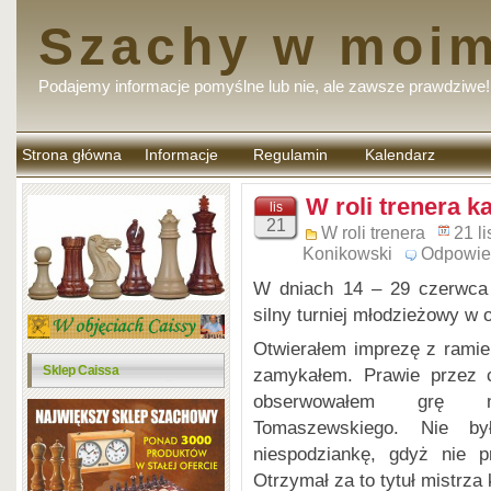
Szachy w moim
Podajemy informacje pomyślne lub nie, ale zawsze prawdziwe!
Strona główna
Informacje
Regulamin
Kalendarz
komentarzy
W roli trenera ka
lis
21
W roli trenera
21 l
Konikowski
Odpowie
W dniach 14 – 29 czerwca 
silny turniej młodzieżowy w
Otwierałem imprezę z ramie
Sklep Caissa
zamykałem. Prawie przez 
obserwowałem grę m
Tomaszewskiego. Nie był
niespodziankę, gdyż nie pr
Otrzymał za to tytuł mistrza