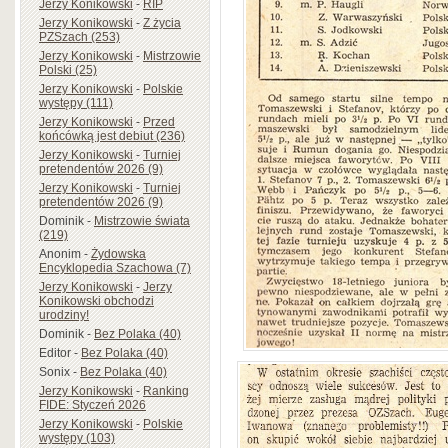
Jerzy Konikowski
-
RIP
Jerzy Konikowski
-
Z życia
PZSzach (253)
Jerzy Konikowski
-
Mistrzowie
Polski (25)
Jerzy Konikowski
-
Polskie
występy (111)
Jerzy Konikowski
-
Przed
końcówką jest debiut (236)
Jerzy Konikowski
-
Turniej
pretendentów 2026 (9)
Jerzy Konikowski
-
Turniej
pretendentów 2026 (9)
Dominik
-
Mistrzowie świata
(219)
Anonim
-
Żydowska
Encyklopedia Szachowa (7)
Jerzy Konikowski
-
Jerzy
Konikowski obchodzi
urodziny!
Dominik
-
Bez Polaka (40)
Editor
-
Bez Polaka (40)
Sonix
-
Bez Polaka (40)
Jerzy Konikowski
-
Ranking
FIDE: Styczeń 2026
Jerzy Konikowski
-
Polskie
występy (103)