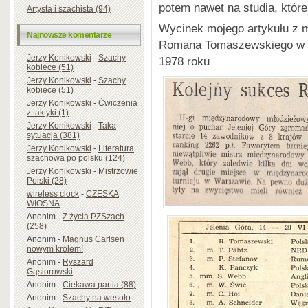
potem nawet na studia, które
Artysta i szachista (94)
Wycinek mojego artykułu z 
Najnowsze komentarze
Romana Tomaszewskiego w „Ż
Jerzy Konikowski
-
Szachy
1978 roku
kobiece (51)
Jerzy Konikowski
-
Szachy
kobiece (51)
Jerzy Konikowski
-
Ćwiczenia
z taktyki (1)
Jerzy Konikowski
-
Taka
sytuacja (381)
Jerzy Konikowski
-
Literatura
szachowa po polsku (124)
Jerzy Konikowski
-
Mistrzowie
Polski (28)
wireless clock
-
CZESKA
WIOSNA
Anonim
-
Z życia PZSzach
(258)
Anonim
-
Magnus Carlsen
nowym królem!
Anonim
-
Ryszard
Gąsiorowski
Anonim
-
Ciekawa partia (88)
Anonim
-
Szachy na wesoło