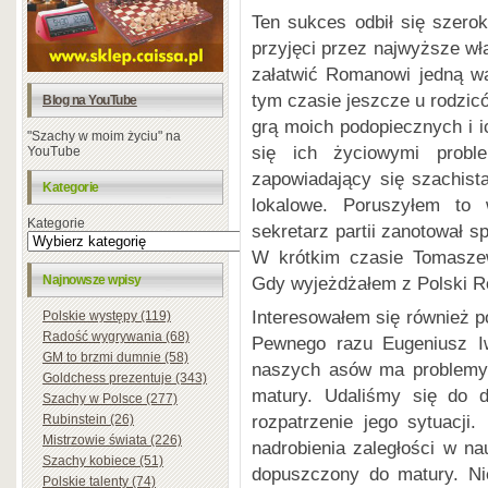
Ten sukces odbił się szer
przyjęci przez najwyższe wła
załatwić Romanowi jedną w
tym czasie jeszcze u rodzicó
Blog na YouTube
grą moich podopiecznych i i
"Szachy w moim życiu" na
się ich życiowymi probl
YouTube
zapowiadający się szachis
Kategorie
lokalowe. Poruszyłem to 
Kategorie
sekretarz partii zanotował s
W krótkim czasie Tomaszew
Najnowsze wpisy
Gdy wyjeżdżałem z Polski R
Interesowałem się również 
Polskie występy (119)
Radość wygrywania (68)
Pewnego razu Eugeniusz I
GM to brzmi dumnie (58)
naszych asów ma problemy 
Goldchess prezentuje (343)
matury. Udaliśmy się do 
Szachy w Polsce (277)
rozpatrzenie jego sytuacj
Rubinstein (26)
Mistrzowie świata (226)
nadrobienia zaległości w n
Szachy kobiece (51)
dopuszczony do matury. Nie
Polskie talenty (74)