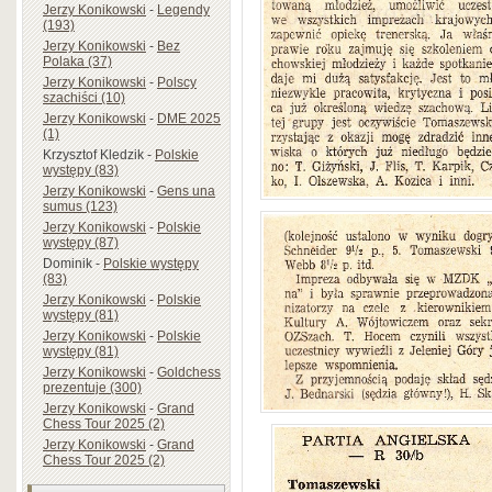
Jerzy Konikowski
-
Legendy
(193)
Jerzy Konikowski
-
Bez
Polaka (37)
Jerzy Konikowski
-
Polscy
szachiści (10)
Jerzy Konikowski
-
DME 2025
(1)
Krzysztof Kledzik
-
Polskie
występy (83)
Jerzy Konikowski
-
Gens una
sumus (123)
Jerzy Konikowski
-
Polskie
występy (87)
Dominik
-
Polskie występy
(83)
Jerzy Konikowski
-
Polskie
występy (81)
Jerzy Konikowski
-
Polskie
występy (81)
Jerzy Konikowski
-
Goldchess
prezentuje (300)
Jerzy Konikowski
-
Grand
Chess Tour 2025 (2)
Jerzy Konikowski
-
Grand
Chess Tour 2025 (2)