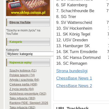
6. SF Katernberg 7
7. Schachfreunde Be 7
8. SG Trier 7 
9. SV Wattenscheid 7
Blog na YouTube
10. SV Hockenheim 7
"Szachy w moim życiu" na
11. SK König Tegel 7
YouTube
12. USV Dresden 7
Kategorie
13. Hamburger SK 7
Kategorie
14. SK Turm Emsdette 
15. SC Hansa Dortmund 
Najnowsze wpisy
16. SC Remagen 7
Strona bundesligi
Szachy kobiece (51)
Polskie talenty (74)
ChessBase News 1
Artysta i szachista (94)
Ciekawa partia (408)
ChessBase News 2
Z życia sportu (64)
Goldchess prezentuje (342)
Taka sytuacja (383)
Ranking FIDE: Sierpień 2026
Taka sytuacja (382)
URL Trackback