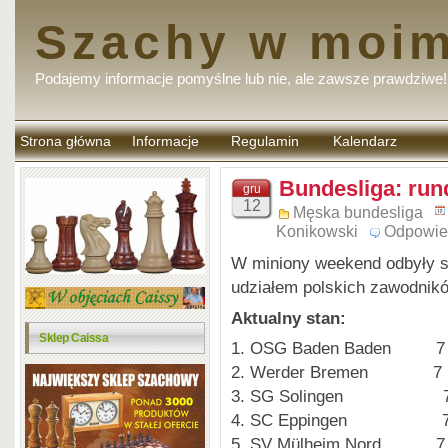
Szachy w moim
Podajemy informacje pomyślne lub nie, ale zawsze prawdziwe!
Strona główna
Informacje
Regulamin
Kalendarz
komentarzy
Bundesliga: rund
gru
12
Męska bundesliga
Konikowski
Odpowie
W miniony weekend odbyły się
udziałem polskich zawodnik
Aktualny stan:
Sklep Caissa
1. OSG Baden Baden 7 
2. Werder Bremen 7 
3. SG Solingen 7 
4. SC Eppingen 7 
5. SV Mülheim Nord 7