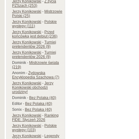
Jerzy Konikowski
-
Z życia
PZSzach (253)
Jerzy Konikowski
-
Mistrzowie
Polski (25)
Jerzy Konikowski
-
Polskie
występy (111)
Jerzy Konikowski
-
Przed
końcówką jest debiut (236)
Jerzy Konikowski
-
Turniej
pretendentów 2026 (9)
Jerzy Konikowski
-
Turniej
pretendentów 2026 (9)
Dominik
-
Mistrzowie świata
(219)
Anonim
-
Żydowska
Encyklopedia Szachowa (7)
Jerzy Konikowski
-
Jerzy
Konikowski obchodzi
urodziny!
Dominik
-
Bez Polaka (40)
Editor
-
Bez Polaka (40)
Sonix
-
Bez Polaka (40)
Jerzy Konikowski
-
Ranking
FIDE: Styczeń 2026
Jerzy Konikowski
-
Polskie
występy (103)
Jerzy Konikowski
-
Legendy