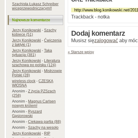
Szachista Łukasz Schreiber
wiceprzewodniczącym!!
Trackback - notka
Najnowsze komentarze
Jerzy Konikowski
-
Szachy
Dodaj komentarz
kobiece (51)
Musisz się
zalogować
aby móc
Jerzy Konikowski
-
Ćwiczenia
z taktyki (1)
Jerzy Konikowski
-
Taka
« Starsze wpisy
sytuacja (381)
Jerzy Konikowski
-
Literatura
szachowa po polsku (124)
Jerzy Konikowski
-
Mistrzowie
Polski (28)
wireless clock
-
CZESKA
WIOSNA
Anonim
-
Z życia PZSzach
(258)
Anonim
-
Magnus Carlsen
nowym królem!
Anonim
-
Ryszard
Gąsiorowski
Anonim
-
Ciekawa partia (88)
Anonim
-
Szachy na wesoło
Jerzy Konikowski
-
RIP