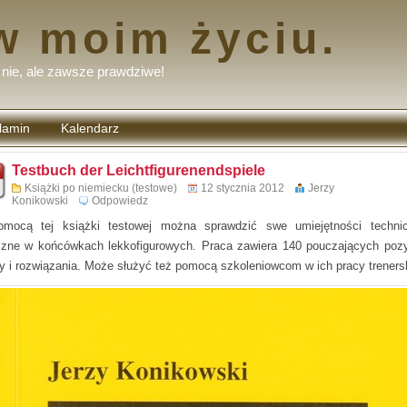
w moim życiu.
nie, ale zawsze prawdziwe!
lamin
Kalendarz
tarzy
Testbuch der Leichtfigurenendspiele
Książki po niemiecku (testowe)
12 stycznia 2012
Jerzy
Konikowski
Odpowiedz
mocą tej książki testowej można sprawdzić swe umiejętności techni
czne w końcówkach lekkofigurowych. Praca zawiera 140 pouczających pozy
zy i rozwiązania. Może służyć też pomocą szkoleniowcom w ich pracy trenersk