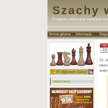
Szachy 
Podajemy informacje pomyślne lub 
Strona główna
Informacje
Regu
komen
sty
12
Za po
takty
anali
Sklep Caissa