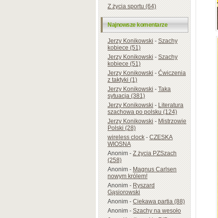
Z życia sportu (64)
Najnowsze komentarze
Jerzy Konikowski
-
Szachy
kobiece (51)
Jerzy Konikowski
-
Szachy
kobiece (51)
Jerzy Konikowski
-
Ćwiczenia
z taktyki (1)
Jerzy Konikowski
-
Taka
sytuacja (381)
Jerzy Konikowski
-
Literatura
szachowa po polsku (124)
Jerzy Konikowski
-
Mistrzowie
Polski (28)
wireless clock
-
CZESKA
WIOSNA
Anonim
-
Z życia PZSzach
(258)
Anonim
-
Magnus Carlsen
nowym królem!
Anonim
-
Ryszard
Gąsiorowski
Anonim
-
Ciekawa partia (88)
Anonim
-
Szachy na wesoło