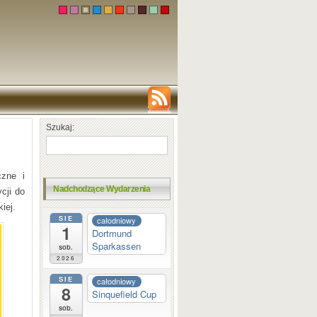
Szukaj:
czne i
Nadchodzące Wydarzenia
cji do
iej.
SIE
całodniowy
1
Dortmund
Sparkassen
sob.
2026
SIE
całodniowy
8
Sinquefield Cup
sob.