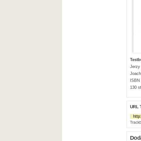
Testb
Jerzy
Joach
ISBN 
130 s
URL 
Trackb
Dod