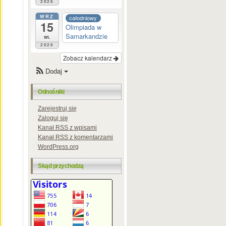
2026
WRZ
całodniowy
15
Olimpiada w
Samarkandzie
wt.
2026
Zobacz kalendarz
Dodaj
Odnośniki
Zarejestruj się
Zaloguj się
Kanał
RSS
z wpisami
Kanał
RSS
z komentarzami
WordPress.org
Skąd przychodzą