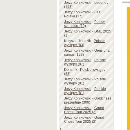
Jerzy Konikowski
-
Legendy
(193)
Jerzy Konikowski
-
Bez
Polaka (37)
Jerzy Konikowski
-
Polscy
szachiści (10)
Jerzy Konikowski
-
DME 2025
(1)
Krzysztof Kledzik
-
Polskie
występy (83)
Jerzy Konikowski
-
Gens una
sumus (123)
Jerzy Konikowski
-
Polskie
występy (87)
Dominik
-
Polskie występy
(83)
Jerzy Konikowski
-
Polskie
występy (81)
Jerzy Konikowski
-
Polskie
występy (81)
Jerzy Konikowski
-
Goldchess
prezentuje (300)
Jerzy Konikowski
-
Grand
Chess Tour 2025 (2)
Jerzy Konikowski
-
Grand
Chess Tour 2025 (2)