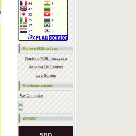
Ranking FIDE na żywo
Ranking FIDE mężczyzn
Ranking FIDE kobiet
Live Games
Codzienne zadania
Play Computer
Zwiastun