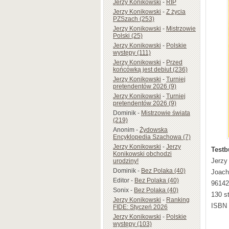
Jerzy Konikowski
-
RIP
Jerzy Konikowski
-
Z życia
PZSzach (253)
Jerzy Konikowski
-
Mistrzowie
Polski (25)
Jerzy Konikowski
-
Polskie
występy (111)
Jerzy Konikowski
-
Przed
końcówką jest debiut (236)
Jerzy Konikowski
-
Turniej
pretendentów 2026 (9)
Jerzy Konikowski
-
Turniej
pretendentów 2026 (9)
Dominik
-
Mistrzowie świata
(219)
Anonim
-
Żydowska
Encyklopedia Szachowa (7)
Jerzy Konikowski
-
Jerzy
Testb
Konikowski obchodzi
Jerzy
urodziny!
Dominik
-
Bez Polaka (40)
Joach
Editor
-
Bez Polaka (40)
96142
Sonix
-
Bez Polaka (40)
130 s
Jerzy Konikowski
-
Ranking
ISBN 
FIDE: Styczeń 2026
Jerzy Konikowski
-
Polskie
występy (103)