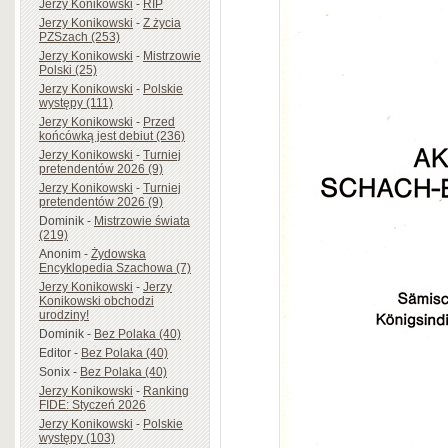
Jerzy Konikowski
-
RIP
Jerzy Konikowski
-
Z życia
PZSzach (253)
Jerzy Konikowski
-
Mistrzowie
Polski (25)
Jerzy Konikowski
-
Polskie
występy (111)
Jerzy Konikowski
-
Przed
końcówką jest debiut (236)
Jerzy Konikowski
-
Turniej
pretendentów 2026 (9)
Jerzy Konikowski
-
Turniej
pretendentów 2026 (9)
Dominik
-
Mistrzowie świata
(219)
Anonim
-
Żydowska
Encyklopedia Szachowa (7)
Jerzy Konikowski
-
Jerzy
Konikowski obchodzi
urodziny!
Dominik
-
Bez Polaka (40)
Editor
-
Bez Polaka (40)
Sonix
-
Bez Polaka (40)
Jerzy Konikowski
-
Ranking
FIDE: Styczeń 2026
Jerzy Konikowski
-
Polskie
występy (103)