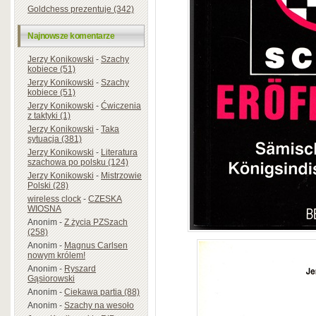
Goldchess prezentuje (342)
Najnowsze komentarze
Jerzy Konikowski
-
Szachy
kobiece (51)
Jerzy Konikowski
-
Szachy
kobiece (51)
Jerzy Konikowski
-
Ćwiczenia
z taktyki (1)
Jerzy Konikowski
-
Taka
sytuacja (381)
Jerzy Konikowski
-
Literatura
szachowa po polsku (124)
Jerzy Konikowski
-
Mistrzowie
Polski (28)
wireless clock
-
CZESKA
WIOSNA
Anonim
-
Z życia PZSzach
(258)
Anonim
-
Magnus Carlsen
nowym królem!
Anonim
-
Ryszard
Gąsiorowski
Anonim
-
Ciekawa partia (88)
Anonim
-
Szachy na wesoło