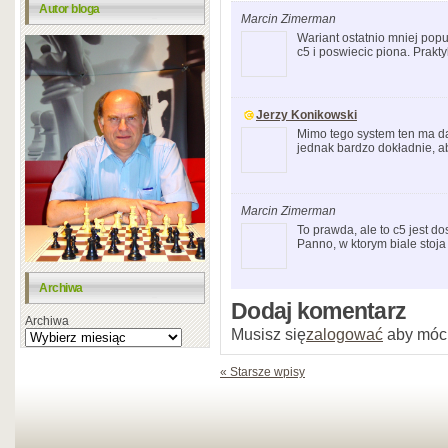
Autor bloga
Marcin Zimerman
Wariant ostatnio mniej pop
c5 i poswiecic piona. Prak
Jerzy Konikowski
Mimo tego system ten ma d
jednak bardzo dokładnie, 
Marcin Zimerman
To prawda, ale to c5 jest 
Panno, w ktorym biale stoja
Archiwa
Dodaj komentarz
Archiwa
Musisz się
zalogować
aby móc
« Starsze wpisy