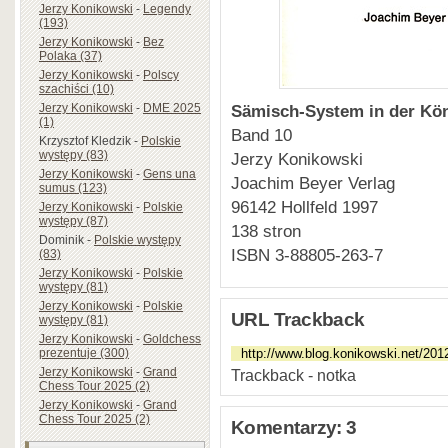
Jerzy Konikowski
-
Legendy
(193)
Jerzy Konikowski
-
Bez
Polaka (37)
Jerzy Konikowski
-
Polscy
szachiści (10)
Sämisch-System in der Kön
Jerzy Konikowski
-
DME 2025
(1)
Band 10
Krzysztof Kledzik
-
Polskie
występy (83)
Jerzy Konikowski
Jerzy Konikowski
-
Gens una
Joachim Beyer Verlag
sumus (123)
96142 Hollfeld 1997
Jerzy Konikowski
-
Polskie
występy (87)
138 stron
Dominik
-
Polskie występy
ISBN 3-88805-263-7
(83)
Jerzy Konikowski
-
Polskie
występy (81)
Jerzy Konikowski
-
Polskie
URL Trackback
występy (81)
Jerzy Konikowski
-
Goldchess
prezentuje (300)
Jerzy Konikowski
-
Grand
Trackback - notka
Chess Tour 2025 (2)
Jerzy Konikowski
-
Grand
Chess Tour 2025 (2)
Komentarzy: 3