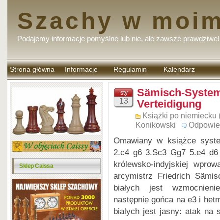
Szachy w moim
Podajemy informacje pomyślne lub nie, ale zawsze prawdziwe!
Strona główna
Informacje
Regulamin
Kalendarz
komentarzy
Sämisch-System
sty
13
Verteidigung
Książki po niemiecku 
Konikowski
Odpowie
Omawiany w książce syste
2.c4 g6 3.Sc3 Gg7 5.e4 d6 
królewsko-indyjskiej wprowa
Sklep Caissa
arcymistrz Friedrich Sämis
białych jest wzmocnieni
następnie gońca na e3 i het
bialych jest jasny: atak na