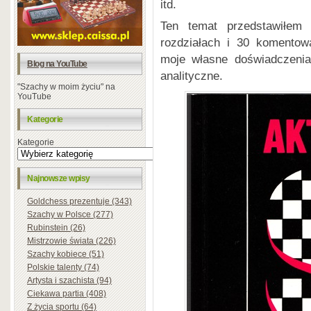
itd.
Ten temat przedstawiłem
rozdziałach i 30 komentow
moje własne doświadczenia
Blog na YouTube
analityczne.
"Szachy w moim życiu" na
YouTube
Kategorie
Kategorie
Najnowsze wpisy
Goldchess prezentuje (343)
Szachy w Polsce (277)
Rubinstein (26)
Mistrzowie świata (226)
Szachy kobiece (51)
Polskie talenty (74)
Artysta i szachista (94)
Ciekawa partia (408)
Z życia sportu (64)